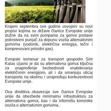
Krajem septembra ove godine usvojeni su novi
propisi kojima su države članice Evropske unije
dužne da na svim pumpama za gorivo postave
jedinstveni punjač za dopunu vozila alternativnim
gorivima (vodonik, električna energija, tečni i
kompresovani prirodni gas).
Evropski komesar za transport gospodin Sim
Kalas izjavio je da su alternativna goriva ključna
za unapređenje bezbednosti snabdevanja
električnom energijom, ali i da umanjuju uticaj
transporta na okolinu i unapređuju konkurentnost
Evropske unije.
Ova direktiva obavezuje sve članice Evropske
unije da obezbede minimalnu infrastrukturu za
alternativna goriva, kao i da informišu korisnike
vozila o alternativnim gorivima.