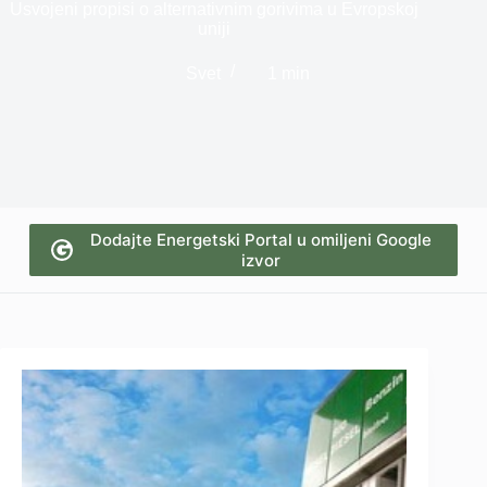
Usvojeni propisi o alternativnim gorivima u Evropskoj
uniji
Svet
1 min
Dodajte Energetski Portal u omiljeni Google
izvor