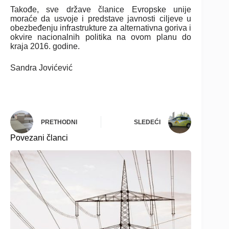
Takođe, sve države članice Evropske unije
moraće da usvoje i predstave javnosti ciljeve u
obezbeđenju infrastrukture za alternativna goriva i
okvire nacionalnih politika na ovom planu do
kraja 2016. godine.
Sandra Jovićević
PRETHODNI
SLEDEĆI
Povezani članci