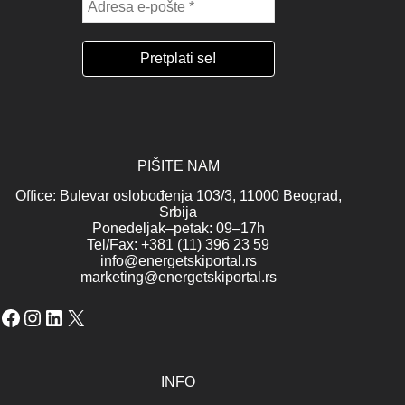
PIŠITE NAM
Office: Bulevar oslobođenja 103/3, 11000 Beograd,
Srbija
Ponedeljak–petak: 09–17h
Tel/Fax: +381 (11) 396 23 59
info@energetskiportal.rs
marketing@energetskiportal.rs
Facebook
Instagram
LinkedIn
X
INFO