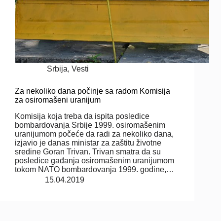
Srbija
,
Vesti
Za nekoliko dana počinje sa radom Komisija
za osiromašeni uranijum
Komisija koja treba da ispita posledice
bombardovanja Srbije 1999. osiromašenim
uranijumom počeće da radi za nekoliko dana,
izjavio je danas ministar za zaštitu životne
sredine Goran Trivan. Trivan smatra da su
posledice gađanja osiromašenim uranijumom
tokom NATO bombardovanja 1999. godine,…
15.04.2019