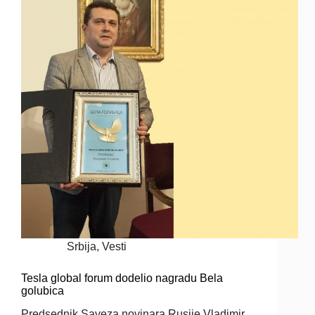
Srbija
,
Vesti
Tesla global forum dodelio nagradu Bela
golubica
Predsednik Saveza novinara Rusije Vladimir