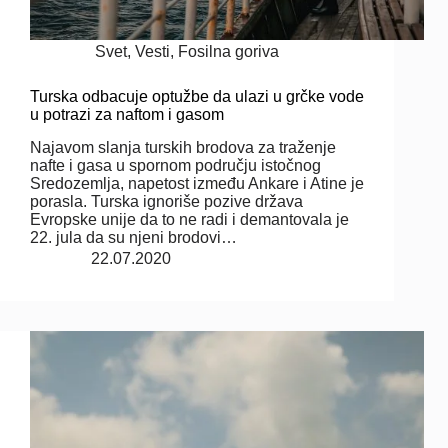
Svet
,
Vesti
,
Fosilna goriva
Turska odbacuje optužbe da ulazi u grčke vode
u potrazi za naftom i gasom
Najavom slanja turskih brodova za traženje
nafte i gasa u spornom području istočnog
Sredozemlja, napetost između Ankare i Atine je
porasla. Turska ignoriše pozive država
Evropske unije da to ne radi i demantovala je
22. jula da su njeni brodovi…
22.07.2020