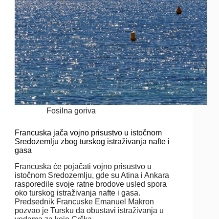
Fosilna goriva
Francuska jača vojno prisustvo u istočnom
Sredozemlju zbog turskog istraživanja nafte i
gasa
Francuska će pojačati vojno prisustvo u
istočnom Sredozemlju, gde su Atina i Ankara
rasporedile svoje ratne brodove usled spora
oko turskog istraživanja nafte i gasa.
Predsednik Francuske Emanuel Makron
pozvao je Tursku da obustavi istraživanja u