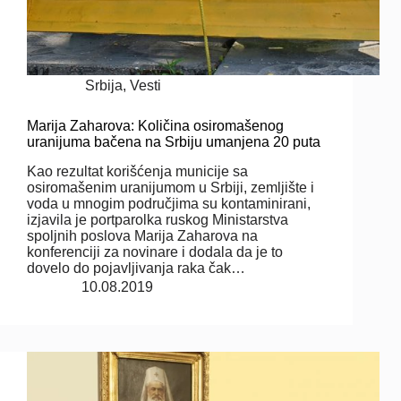
Srbija
,
Vesti
Marija Zaharova: Količina osiromašenog
uranijuma bačena na Srbiju umanjena 20 puta
Kao rezultat korišćenja municije sa
osiromašenim uranijumom u Srbiji, zemljište i
voda u mnogim područjima su kontaminirani,
izjavila je portparolka ruskog Ministarstva
spoljnih poslova Marija Zaharova na
konferenciji za novinare i dodala da je to
dovelo do pojavljivanja raka čak…
10.08.2019