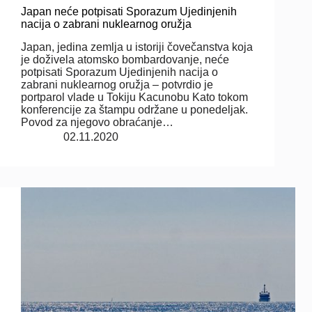
Japan neće potpisati Sporazum Ujedinjenih
nacija o zabrani nuklearnog oružja
Japan, jedina zemlja u istoriji čovečanstva koja
je doživela atomsko bombardovanje, neće
potpisati Sporazum Ujedinjenih nacija o
zabrani nuklearnog oružja – potvrdio je
portparol vlade u Tokiju Kacunobu Kato tokom
konferencije za štampu održane u ponedeljak.
Povod za njegovo obraćanje…
02.11.2020