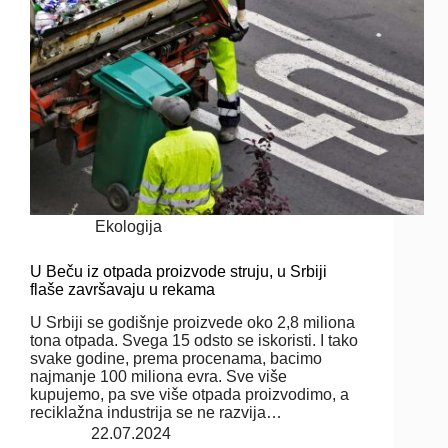
Ekologija
U Beču iz otpada proizvode struju, u Srbiji
flaše završavaju u rekama
U Srbiji se godišnje proizvede oko 2,8 miliona
tona otpada. Svega 15 odsto se iskoristi. I tako
svake godine, prema procenama, bacimo
najmanje 100 miliona evra. Sve više
kupujemo, pa sve više otpada proizvodimo, a
reciklažna industrija se ne razvija…
22.07.2024