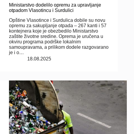
Ministarstvo dodelilo opremu za upravljanje
otpadom Vlasotincu i Surdulici
Opštine Vlasotince i Surdulica dobile su novu
opremu za sakupljanje otpada – 267 kanti i 57
kontejnera koje je obezbedilo Ministarstvo
zaštite životne sredine. Oprema je uručena u
okviru programa podrške lokalnim
samoupravama, a prilikom dodele razgovarano
je i o…
18.08.2025