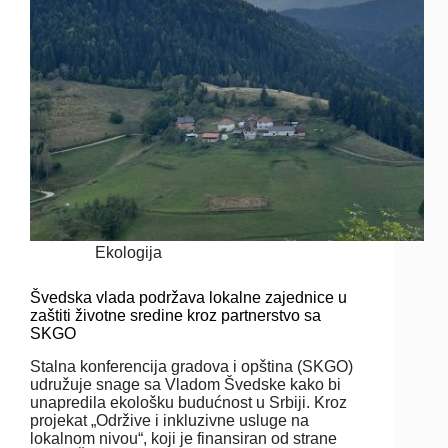
Ekologija
Švedska vlada podržava lokalne zajednice u
zaštiti životne sredine kroz partnerstvo sa
SKGO
Stalna konferencija gradova i opština (SKGO)
udružuje snage sa Vladom Švedske kako bi
unapredila ekološku budućnost u Srbiji. Kroz
projekat „Održive i inkluzivne usluge na
lokalnom nivou“, koji je finansiran od strane