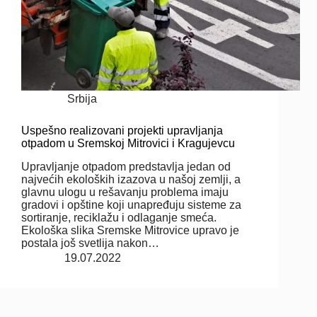
Srbija
Uspešno realizovani projekti upravljanja
otpadom u Sremskoj Mitrovici i Kragujevcu
Upravljanje otpadom predstavlja jedan od
najvećih ekoloških izazova u našoj zemlji, a
glavnu ulogu u rešavanju problema imaju
gradovi i opštine koji unapređuju sisteme za
sortiranje, reciklažu i odlaganje smeća.
Ekološka slika Sremske Mitrovice upravo je
postala još svetlija nakon…
19.07.2022