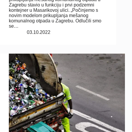
Zagrebu stavio u funkciju i prvi podzemni
kontejner u Masarikovoj ulici. „Počinjemo s
novim modelom prikupljanja mešanog
komunalnog otpada u Zagrebu. Odlučili smo
se…
03.10.2022