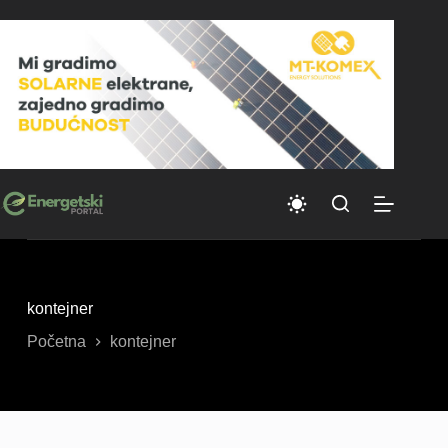
Skip
to
content
kontejner
Početna
kontejner