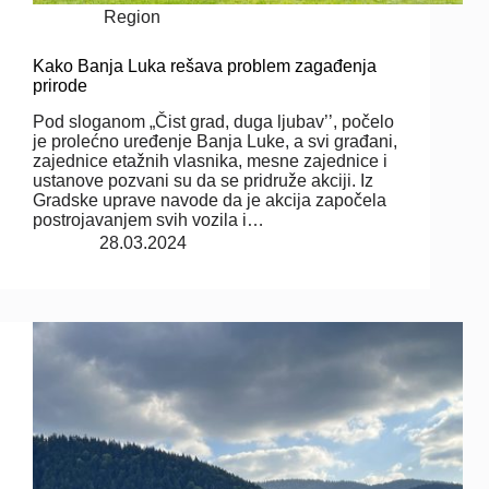
Region
Kako Banja Luka rešava problem zagađenja
prirode
Pod sloganom „Čist grad, duga ljubav’’, počelo
je prolećno uređenje Banja Luke, a svi građani,
zajednice etažnih vlasnika, mesne zajednice i
ustanove pozvani su da se pridruže akciji. Iz
Gradske uprave navode da je akcija započela
postrojavanjem svih vozila i…
28.03.2024