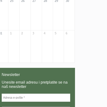
24
25
26
27
28
29
30
31
1
2
3
4
5
6
Newsletter
Unesite email adresu i pretplatite se na
naš newsletter