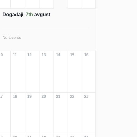
Događaji
7th
avgust
No Events
10
11
12
13
14
15
16
17
18
19
20
21
22
23