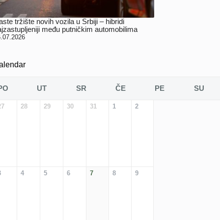
ste tržište novih vozila u Srbiji – hibridi
ajzastupljeniji među putničkim automobilima
.07.2026
alendar
PO
UT
SR
ČE
PE
SU
27
28
29
30
31
1
2
3
4
5
6
7
8
9