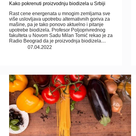
Kako pokrenuti proizvodnju biodizela u Srbiji
Rast cene energenata u mnogim zemljama sve
više uslovljava upotrebu alternativnih goriva za
mašine, pa je tako ponovo aktuelno i pitanje
upotrebe biodizela. Profesor Poljoprivrednog
fakulteta u Novom Sadu Milan Tomić rekao je za
Radio Beograd da je proizvodnja biodizela…
07.04.2022