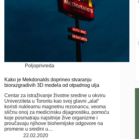
Poljoprivreda
Kako je Mekdonalds doprineo stvaranju
biorazgradivih 3D modela od otpadnog ulja
Centar za istraživanje životne sredine u okviru
Univerziteta u Torontu kao svoj glavni „alat“
koristi nuklearnu magnetnu rezonancu, veoma
sličnu onoj za medicinsku dijagnostiku, pomoću
koje posmatraju najsitnije žive organizme i
proučavaju njihove biohemijske odgovore na
promene u sredini u…
22.02.2020