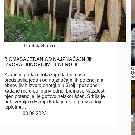
Predstavljamo
BIOMASA JEDAN OD NAJZNAČAJNIJIH
IZVORA OBNOVLJIVE ENERGIJE
C
Uv
Zvanični podaci pokazuju da biomasa
29
predstavlja jedan od najznačajnijih potencijala
obnovljivih izvora energije u Srbiji, posebno
kada je reč o poljoprivrednoj biomasi. Nažalost,
njen potencijal je gotovo neiskorišćen. Srbija je
peta zemlja u Evropi kada je reč o proizvodnji
toplotne…
03.09.2023