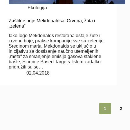
Ekologija
Zaštitne boje Mekdonaldsa: Crvena, žuta i
„zelena“
Iako logo Mekdonalds restorana ostaje žute i
crvene boje, prakse kompanije sve su zelenije.
Sredinom marta, Mekdonalds se uključio u
inicijativu za dostizanje naučno utemeljenih
„meta“ za smanjenje emisija gasova staklene
bašte, Science Based Targets. Istom zadatku
pridružili su se…
02.04.2018
1
2