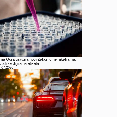
rna Gora usvojila novi Zakon o hemikalijama:
odi se digitalna etiketa
.07.2026