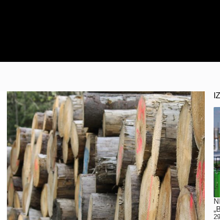
I
N
„
29