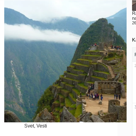
Ra
n
26
K
Svet
,
Vesti