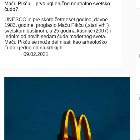
Maču Pikču – prvo ugljenično neutralno svetsko
čudo?
UNESCO je pre skoro četrdeset godina, davne
1983. godine, proglasio Maču Pikču („stari vrh“)
svetskom baštinom, a 25 godina kasnije (2007) i
jednim od novih sedam čuda modernog sveta.
Maču Pikču se može definisati kao arheološko
čudo i jedno od najkrhkijih…
09.02.2021