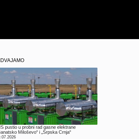
ZDVAJAMO
IS pustio u probni rad gasne elektrane
Banatsko Miloševo“ i „Srpska Crnja“
.07.2026