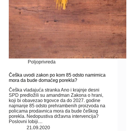
Poljoprivreda
Češka uvodi zakon po kom 85 odsto namirnica
mora da bude domaćeg porekla?
Češka vladajuća stranka Ano i krajnje desni
SPD predložili su amandman Zakona o hrani,
koji bi obavezao trgovce da do 2027. godine
najmanje 85 odsto prehrambenih proizvoda na
policama prodavnica mora da bude češkog
porekla. Nedopustiva državna intervencija?
Poslovni lobiji…
21.09.2020