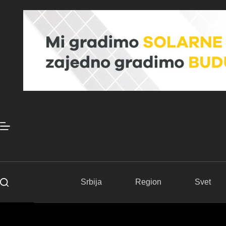
Skip
to
content
Srbija
Region
Svet