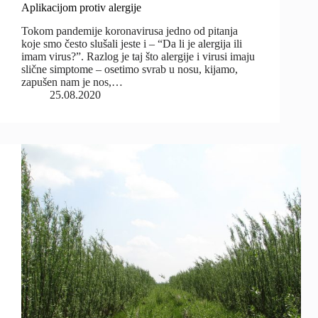
Aplikacijom protiv alergije
Tokom pandemije koronavirusa jedno od pitanja
koje smo često slušali jeste i – “Da li je alergija ili
imam virus?”. Razlog je taj što alergije i virusi imaju
slične simptome – osetimo svrab u nosu, kijamo,
zapušen nam je nos,…
25.08.2020