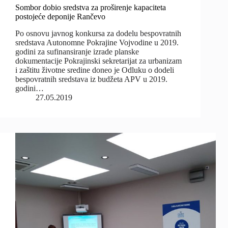
Sombor dobio sredstva za proširenje kapaciteta
postojeće deponije Rančevo
Po osnovu javnog konkursa za dodelu bespovratnih
sredstava Autonomne Pokrajine Vojvodine u 2019.
godini za sufinansiranje izrade planske
dokumentacije Pokrajinski sekretarijat za urbanizam
i zaštitu životne sredine doneo je Odluku o dodeli
bespovratnih sredstava iz budžeta APV u 2019.
godini…
27.05.2019