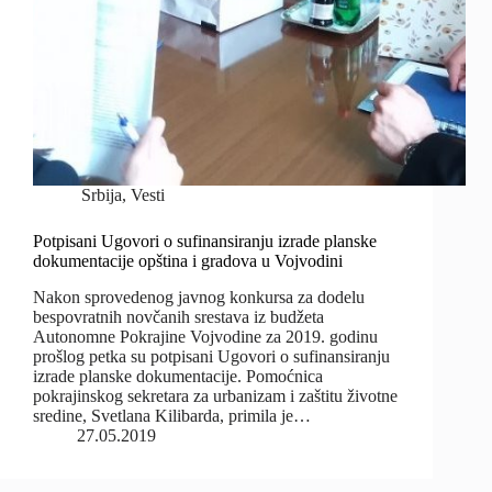
Srbija
,
Vesti
Potpisani Ugovori o sufinansiranju izrade planske
dokumentacije opština i gradova u Vojvodini
Nakon sprovedenog javnog konkursa za dodelu
bespovratnih novčanih srestava iz budžeta
Autonomne Pokrajine Vojvodine za 2019. godinu
prošlog petka su potpisani Ugovori o sufinansiranju
izrade planske dokumentacije. Pomoćnica
pokrajinskog sekretara za urbanizam i zaštitu životne
sredine, Svetlana Kilibarda, primila je…
27.05.2019