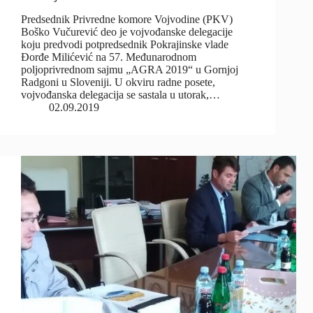
Predsednik Privredne komore Vojvodine (PKV)
Boško Vučurević deo je vojvođanske delegacije
koju predvodi potpredsednik Pokrajinske vlade
Đorđe Milićević na 57. Međunarodnom
poljoprivrednom sajmu „AGRA 2019“ u Gornjoj
Radgoni u Sloveniji. U okviru radne posete,
vojvođanska delegacija se sastala u utorak,…
02.09.2019