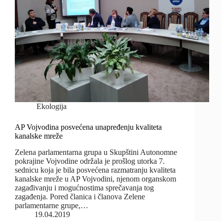
Ekologija
AP Vojvodina posvećena unapređenju kvaliteta
kanalske mreže
Zelena parlamentarna grupa u Skupštini Autonomne
pokrajine Vojvodine održala je prošlog utorka 7.
sednicu koja je bila posvećena razmatranju kvaliteta
kanalske mreže u AP Vojvodini, njenom organskom
zagađivanju i mogućnostima sprečavanja tog
zagađenja. Pored članica i članova Zelene
parlamentarne grupe,…
19.04.2019