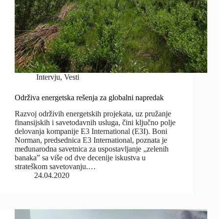
Intervju
,
Vesti
Održiva energetska rešenja za globalni napredak
Razvoj održivih energetskih projekata, uz pružanje
finansijskih i savetodavnih usluga, čini ključno polje
delovanja kompanije E3 International (E3I). Boni
Norman, predsednica E3 International, poznata je
međunarodna savetnica za uspostavljanje „zelenih
banaka” sa više od dve decenije iskustva u
strateškom savetovanju.…
24.04.2020