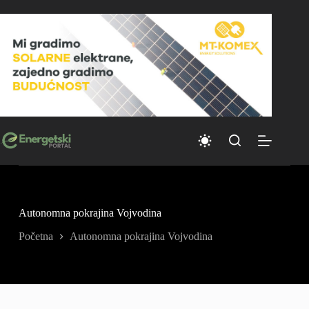
Skip
to
content
Autonomna pokrajina Vojvodina
Početna
Autonomna pokrajina Vojvodina