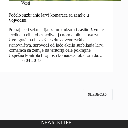
Vesti
Počelo suzbijanje larvi komaraca sa zemlje u
Vojvodini
Pokrajinski sekretarijat za urbanizam i zaštitu životne
sredine u cilju obezbeđivanja normalnih uslova za
život građana i uspešne zdravstvene zaštite
stanovništva, sprovodi od juče akciju suzbijanja larvi
komaraca sa zemlje na teritoriji cele pokrajine.
Uspešna kontrola brojnosti komaraca, obzirom da…
16.04.2019
SLEDEĆA
NEWSLETTER