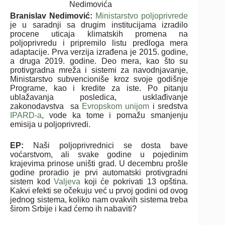
Nedimovića
Branislav Nedimović:
Ministarstvo poljoprivrede
je u saradnji sa drugim institucijama izradilo
procene uticaja klimatskih promena na
poljoprivredu i pripremilo listu predloga mera
adaptacije. Prva verzija izrađena je 2015. godine,
a druga 2019. godine. Deo mera, kao što su
protivgradna mreža i sistemi za navodnjavanje,
Ministarstvo subvencioniše kroz svoje godišnje
Programe, kao i kredite za iste. Po pitanju
ublažavanja posledica, usklađivanje
zakonodavstva sa
Evropskom unijom
i sredstva
IPARD-a
, vode ka tome i pomažu smanjenju
emisija u poljoprivredi.
EP:
Naši poljoprivrednici se dosta bave
voćarstvom, ali svake godine u pojedinim
krajevima prinose uništi grad. U decembru prošle
godine proradio je prvi automatski protivgradni
sistem kod
Valjeva
koji će pokrivati 13 opština.
Kakvi efekti se očekuju već u prvoj godini od ovog
jednog sistema, koliko nam ovakvih sistema treba
širom Srbije i kad ćemo ih nabaviti?