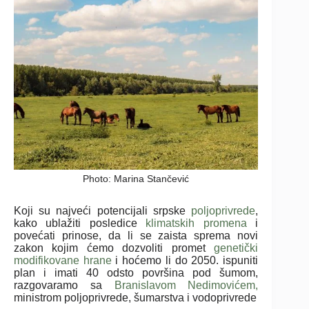
Photo: Marina Stančević
Koji su najveći potencijali srpske
poljoprivrede
,
kako ublažiti posledice
klimatskih promena
i
povećati prinose, da li se zaista sprema novi
zakon kojim ćemo dozvoliti promet
genetički
modifikovane hrane
i hoćemo li do 2050. ispuniti
plan i imati 40 odsto površina pod šumom,
razgovaramo sa
Branislavom Nedimovićem,
ministrom poljoprivrede, šumarstva i vodoprivrede