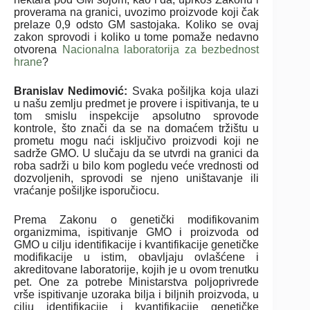
proverama na granici, uvozimo proizvode koji čak
prelaze 0,9 odsto GM sastojaka. Koliko se ovaj
zakon sprovodi i koliko u tome pomaže nedavno
otvorena
Nacionalna laboratorija za bezbednost
hrane
?
Branislav Nedimović:
Svaka pošiljka koja ulazi
u našu zemlju predmet je provere i ispitivanja, te u
tom smislu inspekcije apsolutno sprovode
kontrole, što znači da se na domaćem tržištu u
prometu mogu naći isključivo proizvodi koji ne
sadrže GMO. U slučaju da se utvrdi na granici da
roba sadrži u bilo kom pogledu veće vrednosti od
dozvoljenih, sprovodi se njeno uništavanje ili
vraćanje pošiljke isporučiocu.
Prema Zakonu o genetički modifikovanim
organizmima, ispitivanje GMO i proizvoda od
GMO u cilju identifikacije i kvantifikacije genetičke
modifikacije u istim, obavljaju ovlašćene i
akreditovane laboratorije, kojih je u ovom trenutku
pet. One za potrebe Ministarstva poljoprivrede
vrše ispitivanje uzoraka bilja i biljnih proizvoda, u
cilju identifikacije i kvantifikacije genetičke