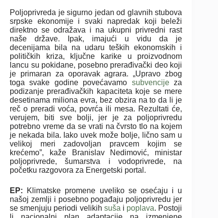
Poljoprivreda je sigurno jedan od glavnih stubova
srpske ekonomije i svaki napredak koji beleži
direktno se odražava i na ukupni privredni rast
naše države. Ipak, imajući u vidu da je
decenijama bila na udaru teških ekonomskih i
političkih kriza, ključne karike u proizvodnom
lancu su pokidane, posebno prerađivački deo koji
je primaran za oporavak agrara. „Upravo zbog
toga svake godine povećavamo
subvencije
za
podizanje prerađivačkih kapaciteta koje se mere
desetinama miliona evra, bez obzira na to da li je
reč o preradi voća, povrća ili mesa. Rezultati će,
verujem, biti sve bolji, jer je za poljoprivredu
potrebno vreme da se vrati na čvrsto tlo na kojem
je nekada bila. Iako uvek može bolje, lično sam u
velikoj meri zadovoljan pravcem kojim se
krećemo”, kaže Branislav Nedimović, ministar
poljoprivrede, šumarstva i vodoprivrede, na
početku razgovora za Energetski portal.
EP:
Klimatske promene uveliko se osećaju i u
našoj zemlji i posebno pogađaju poljoprivredu jer
se smenjuju periodi velikih
suša
i
poplava
. Postoji
li nacionalni plan adaptacije na izmenjene