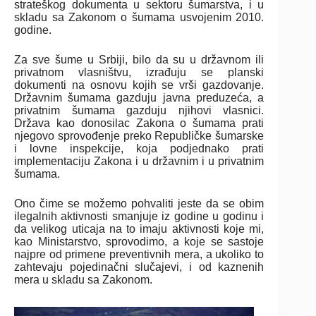
strateškog dokumenta u sektoru šumarstva, i u
skladu sa Zakonom o šumama usvojenim 2010.
godine.
Za sve šume u Srbiji, bilo da su u državnom ili
privatnom vlasništvu, izrađuju se planski
dokumenti na osnovu kojih se vrši gazdovanje.
Državnim šumama gazduju javna preduzeća, a
privatnim šumama gazduju njihovi vlasnici.
Država kao donosilac Zakona o šumama prati
njegovo sprovođenje preko Republičke šumarske
i lovne inspekcije, koja podjednako prati
implementaciju Zakona i u državnim i u privatnim
šumama.
Ono čime se možemo pohvaliti jeste da se obim
ilegalnih aktivnosti smanjuje iz godine u godinu i
da velikog uticaja na to imaju aktivnosti koje mi,
kao Ministarstvo, sprovodimo, a koje se sastoje
najpre od primene preventivnih mera, a ukoliko to
zahtevaju pojedinačni slučajevi, i od kaznenih
mera u skladu sa Zakonom.