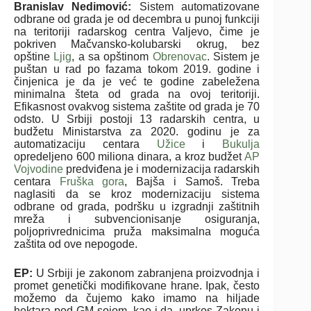
Branislav Nedimović:
Sistem automatizovane
odbrane od grada je od decembra u punoj funkciji
na teritoriji radarskog centra Valjevo, čime je
pokriven Mačvansko-kolubarski okrug, bez
opštine
Ljig
, a sa opštinom
Obrenovac
. Sistem je
puštan u rad po fazama tokom 2019. godine i
činjenica je da je već te godine zabeležena
minimalna šteta od grada na ovoj teritoriji.
Efikasnost ovakvog sistema zaštite od grada je 70
odsto. U Srbiji postoji 13 radarskih centra, u
budžetu Ministarstva za 2020. godinu je za
automatizaciju centara
Užice
i
Bukulja
opredeljeno 600 miliona dinara, a kroz budžet
AP
Vojvodine
predviđena je i modernizacija radarskih
centara
Fruška gora
, Bajša i Samoš. Treba
naglasiti da se kroz modernizaciju sistema
odbrane od grada, podršku u izgradnji zaštitnih
mreža i subvencionisanje osiguranja,
poljoprivrednicima pruža maksimalna moguća
zaštita od ove nepogode.
EP:
U Srbiji je zakonom zabranjena proizvodnja i
promet genetički modifikovane hrane. Ipak, često
možemo da čujemo kako imamo na hiljade
hektara pod GM sojom, kao i da, uprkos Zakonu i