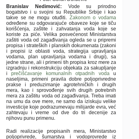
Branislav Nedimović:
Vode su prirodno
bogatstvo i u svojini su Republike Srbije i kao
takve se ne mogu otuđiti.
Zakonom o vodama
određene su odgovarajuće obaveze koje se tiču
korišćenja, zaštite i zahvatanja voda koje se
koriste za piće. Velika posvećenost Ministarstva
zaštiti voda od zagađivanja ogleda se u pripremi
propisa i strateških i planskih dokumenata (zakoni
i propisi iz oblasti voda, strategija upravljanja
vodama, plan upravljanja vodama i drugi), sa
jedne strane, ali i primeni tih propisa kroz mere za
izgradnju i rekonstrukciju objekata za sakupljanje
i
prečišćavanje komunalnih otpadnih voda
u
naseljima, primeni pravila dobre poljoprivredne
prakse i preduzimanje agrotehničkih i drugih
mera, kao i sprovođenje svih drugih potrebnih
mera za zaštitu voda od zagađivanja. Treba imati
na umu da ove mere, ne samo da iziskuju velike
investicije koje podrazumevaju milijarde evra, već
zahtevaju i vreme od dve do tri decenije za
njihovu punu primenu.
Radi realizacije propisanih mera, Ministarstvo
poljoprivrede, šumarstva i vodoprovrede iz