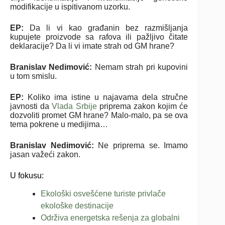
modifikacije u ispitivanom uzorku.
EP:
Da li vi kao građanin bez razmišljanja
kupujete proizvode sa rafova ili pažljivo čitate
deklaracije? Da li vi imate strah od GM hrane?
Branislav Nedimović:
Nemam strah pri kupovini
u tom smislu.
EP:
Koliko ima istine u najavama dela stručne
javnosti da
Vlada Srbije
priprema zakon kojim će
dozvoliti promet GM hrane? Malo-malo, pa se ova
tema pokrene u medijima…
Branislav Nedimović:
Ne priprema se. Imamo
jasan važeći zakon.
U fokusu:
Ekološki osvešćene turiste privlače
ekološke destinacije
Održiva energetska rešenja za globalni