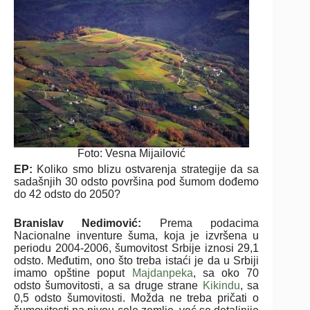
Foto: Vesna Mijailović
EP:
Koliko smo blizu ostvarenja strategije da sa
sadašnjih 30 odsto površina pod šumom dođemo
do 42 odsto do 2050?
Branislav Nedimović:
Prema podacima
Nacionalne inventure šuma, koja je izvršena u
periodu 2004-2006, šumovitost Srbije iznosi 29,1
odsto. Međutim, ono što treba istaći je da u Srbiji
imamo opštine poput
Majdanpeka
, sa oko 70
odsto šumovitosti, a sa druge strane
Kikindu
, sa
0,5 odsto šumovitosti. Možda ne treba pričati o