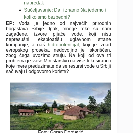
napredak
Sučeljavanje: Da li znamo šta jedemo i
koliko smo bezbedni?
EP:
Voda je jedno od najvećih prirodnih
bogastava Srbije. Ipak, mnoge reke su nam
zagađene, izvore pijaće vode, koji nisu
nepresušni, eksploatišu uglavnom strane
kompanije, a naš
hidropotencijal
, koji je iznad
evropskog proseka, nedovoljno je iskorišćen,
zbog čega uvozimo struju. Na koji od ova tri
problema je vaše Ministarstvo najviše fokusirano i
koje mere preduzimate da se resursi vode u Srbiji
sačuvaju i odgovorno koriste?
Foto: Goran Đorđević