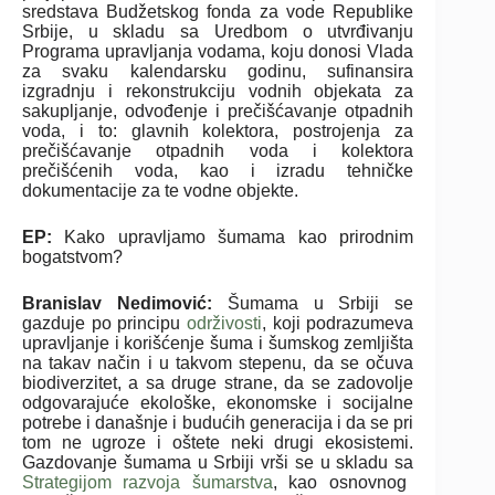
sredstava Budžetskog fonda za vode Republike
Srbije, u skladu sa Uredbom o utvrđivanju
Programa upravljanja vodama, koju donosi Vlada
za svaku kalendarsku godinu, sufinansira
izgradnju i rekonstrukciju vodnih objekata za
sakupljanje, odvođenje i prečišćavanje otpadnih
voda, i to: glavnih kolektora, postrojenja za
prečišćavanje otpadnih voda i kolektora
prečišćenih voda, kao i izradu tehničke
dokumentacije za te vodne objekte.
EP:
Kako upravljamo šumama kao prirodnim
bogatstvom?
Branislav Nedimović:
Šumama u Srbiji se
gazduje po principu
održivosti
, koji podrazumeva
upravljanje i korišćenje šuma i šumskog zemljišta
na takav način i u takvom stepenu, da se očuva
biodiverzitet, a sa druge strane, da se zadovolje
odgovarajuće ekološke, ekonomske i socijalne
potrebe i današnje i budućih generacija i da se pri
tom ne ugroze i oštete neki drugi ekosistemi.
Gazdovanje šumama u Srbiji vrši se u skladu sa
Strategijom razvoja šumarstva
, kao osnovnog