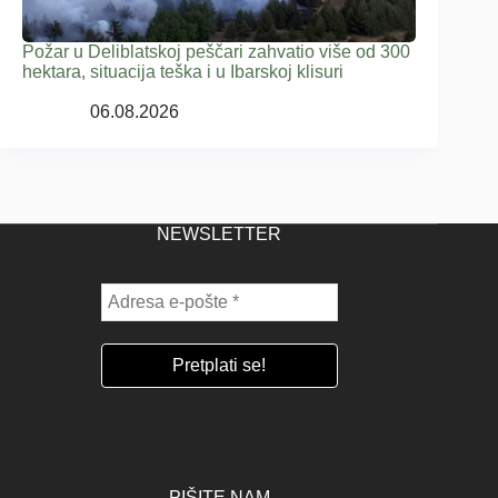
Požar u Deliblatskoj peščari zahvatio više od 300
hektara, situacija teška i u Ibarskoj klisuri
06.08.2026
NEWSLETTER
PIŠITE NAM