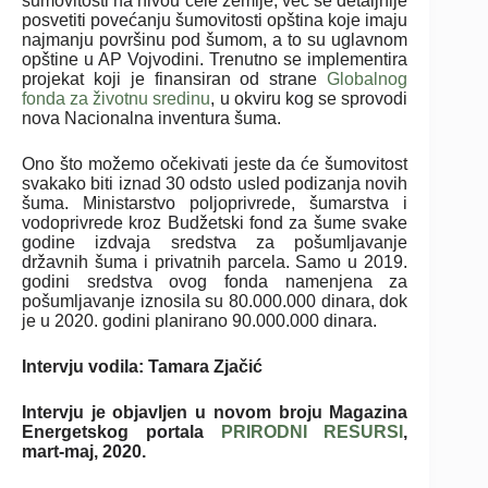
šumovitosti na nivou cele zemlje, već se detaljnije
posvetiti povećanju šumovitosti opština koje imaju
najmanju površinu pod šumom, a to su uglavnom
opštine u AP Vojvodini. Trenutno se implementira
projekat koji je finansiran od strane
Globalnog
fonda za životnu sredinu
, u okviru kog se sprovodi
nova Nacionalna inventura šuma.
Ono što možemo očekivati jeste da će šumovitost
svakako biti iznad 30 odsto usled podizanja novih
šuma. Ministarstvo poljoprivrede, šumarstva i
vodoprivrede kroz Budžetski fond za šume svake
godine izdvaja sredstva za pošumljavanje
državnih šuma i privatnih parcela. Samo u 2019.
godini sredstva ovog fonda namenjena za
pošumljavanje iznosila su 80.000.000 dinara, dok
je u 2020. godini planirano 90.000.000 dinara.
Intervju vodila: Tamara Zjačić
Intervju je objavljen u novom broju Magazina
Energetskog portala
PRIRODNI RESURSI
,
mart-maj, 2020.