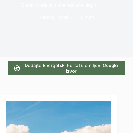
Šume i vode su naše najveće blago
Intervju
,
Vesti
8 mins
Dodajte Energetski Portal u omiljeni Google
izvor