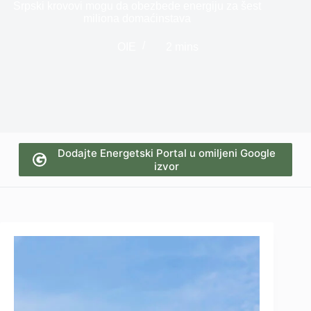
Srpski krovovi mogu da obezbede energiju za šest
miliona domaćinstava
OIE
2 mins
Dodajte Energetski Portal u omiljeni Google
izvor