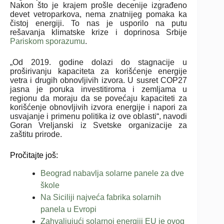
Nakon što je krajem prošle decenije izgrađeno
devet vetroparkova, nema znatnijeg pomaka ka
čistoj energiji. To nas je usporilo na putu
rešavanja klimatske krize i doprinosa Srbije
Pariskom sporazumu
.
„Od 2019. godine dolazi do stagnacije u
proširivanju kapaciteta za korišćenje energije
vetra i drugih obnovljivih izvora. U susret COP27
jasna je poruka investitiroma i zemljama u
regionu da moraju da se povećaju kapaciteti za
korišćenje obnovljivih izvora energije i napori za
usvajanje i primenu politika iz ove oblasti“, navodi
Goran Vreljanski iz Svetske organizacije za
zaštitu prirode.
Pročitajte još:
Beograd nabavlja solarne panele za dve
škole
Na Siciliji najveća fabrika solarnih
panela u Evropi
Zahvaljujući solarnoj energiji EU je ovog