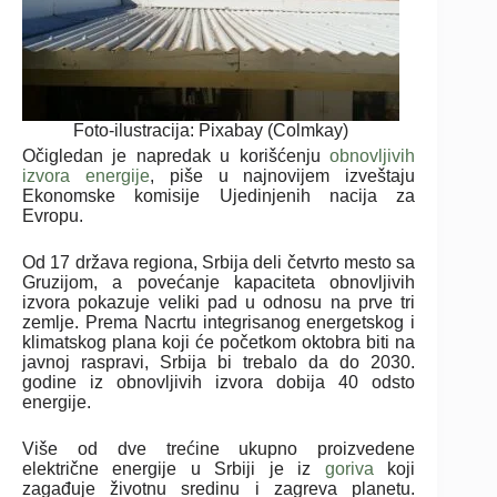
Foto-ilustracija: Pixabay (Colmkay)
Očigledan je napredak u korišćenju
obnovljivih
izvora energije
, piše u najnovijem izveštaju
Ekonomske komisije Ujedinjenih nacija za
Evropu.
Od 17 država regiona, Srbija deli četvrto mesto sa
Gruzijom, a povećanje kapaciteta obnovljivih
izvora pokazuje veliki pad u odnosu na prve tri
zemlje. Prema Nacrtu integrisanog energetskog i
klimatskog plana koji će početkom oktobra biti na
javnoj raspravi, Srbija bi trebalo da do 2030.
godine iz obnovljivih izvora dobija 40 odsto
energije.
Više od dve trećine ukupno proizvedene
električne energije u Srbiji je iz
goriva
koji
zagađuje životnu sredinu i zagreva planetu.