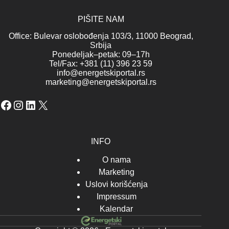
PIŠITE NAM
Office: Bulevar oslobođenja 103/3, 11000 Beograd,
Srbija
Ponedeljak–petak: 09–17h
Tel/Fax: +381 (11) 396 23 59
info@energetskiportal.rs
marketing@energetskiportal.rs
Facebook
Instagram
LinkedIn
X
INFO
O nama
Marketing
Uslovi korišćenja
Impressum
Kalendar