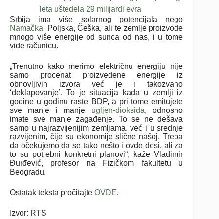
leta uštedela 29 milijardi evra
Srbija ima više solarnog potencijala nego
Namačka
, Poljska, Češka, ali te zemlje proizvode
mnogo više energije od sunca od nas, i u tome
vide računicu.
„Trenutno kako merimo električnu energiju nije
samo procenat proizvedene energije iz
obnovljivih izvora već je i takozvano
‘deklapovanje’. To je situacija kada u zemlji iz
godine u godinu raste BDP, a pri tome emitujete
sve manje i manje
ugljen-dioksida
, odnosno
imate sve manje zagađenje. To se ne dešava
samo u najrazvijenijim zemljama, već i u srednje
razvijenim, čije su ekonomije slične našoj. Treba
da očekujemo da se tako nešto i ovde desi, ali za
to su potrebni konkretni planovi“, kaže Vladimir
Đurđević, profesor na Fizičkom fakultetu u
Beogradu.
Ostatak teksta pročitajte
OVDE
.
Izvor: RTS