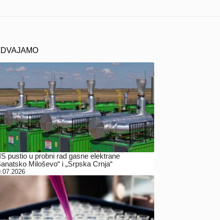
ZDVAJAMO
IS pustio u probni rad gasne elektrane
Banatsko Miloševo“ i „Srpska Crnja“
.07.2026