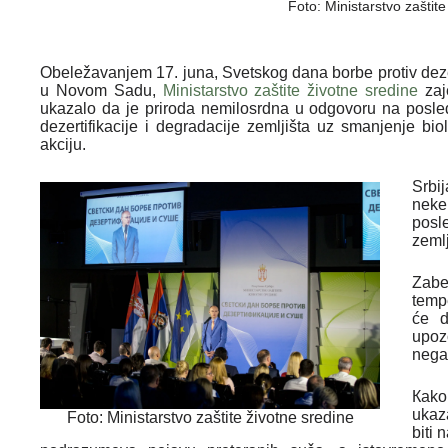
Foto: Ministarstvo zaštit
Obeležavanjem 17. juna, Svetskog dana borbe protiv dezert
u Novom Sadu,
Ministarstvo zaštite životne sredine
zaj
ukazalo da je priroda nemilosrdna u odgovoru na posl
dezertifikacije i degradacije zemljišta uz smanjenje bi
akciju.
Srbi
neke
posl
zemlj
Zab
temp
će d
upoz
nega
Кako
ukaza
Foto: Ministarstvo zaštite životne sredine
biti 