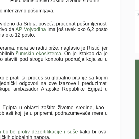
Foto: Ministarstvo zaštite životne sredine
no intenzivno pošumljava.
viđeno da Srbija poveća procenat pošumljenosti
tivo da
AP Vojvodina
ima još uvek oko 6,2 posto
na oko 12 posto.
ma, mora se raditi brže, naglasio je Ristić, jer
abilnih
šumskih ekosistema
. On je istakao da je
o staviti pod strogu kontrolu područja koja su u
oje prati taj proces su globalno pitanje sa kojim
ajednički odgovori na ove izazove i preduzimati
skupu ambasador Arapske Republike Egipat u
 Egipta u oblasti zaštite životne sredine, kao i
blasti koji je u pripremi, podrazumevaće mere u
 borbe protiv dezertifikacije i suše
kako bi ovaj
ičkih globalnih napora.