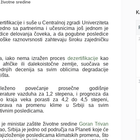
e životne sredine
K
ifikacije i suše u Centralnoj zgradi Univerziteta
edno sa partnerima i učesnicima još jednom je
edice delovanja čoveka, a da pogubne posledice
ološke raznovrsnosti zahtevaju široku zajedničku
ja, iako nema izražen proces
dezertifikacije
kao
 afričke ili dalekoistočne zemlje, suočava se
ednjih decenija sa svim oblicima degradacije
išta.
eleženo povećanje prosečne godišnje
erature vazduha za 1,2 stepena, i prognoza da
o kraja veka porasti za 4,2 do 4,5 stepeni,
orava na promenu klime u Srbiji sa svim
tivnim posledicama.
 je ministar zaštite životne sredine
Goran Trivan
o, Srbija je jedno od područja na Planeti koje će
najizloženije posledicama klimatskih promena, što