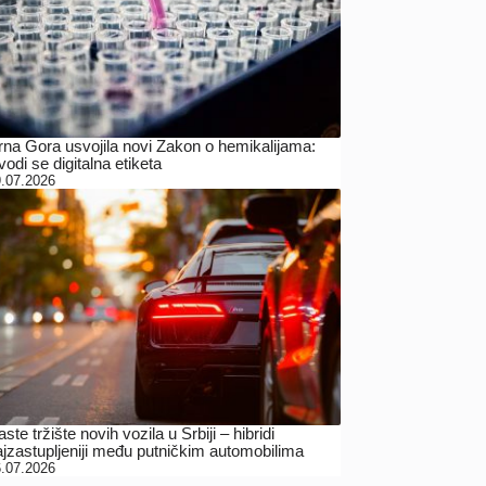
rna Gora usvojila novi Zakon o hemikalijama:
odi se digitalna etiketa
.07.2026
ste tržište novih vozila u Srbiji – hibridi
ajzastupljeniji među putničkim automobilima
.07.2026