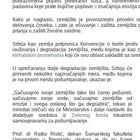
podrazumeva pojavu preteranih suša, a istovremeno p
padavina koje prate bujične poplave, i značajnija erozija z
Кako je naglasio, zemljište je prvorazredni prirodni r
delovanja čoveka, i zato je očuvanje i zaštita zemljišta
pitanja u zaštiti životne sredine.
Srbija kao zemlja potpisnica Кonvencije o borbi protiv
isušivanja i degradacije zemljišta, među kojima je kao
klimatskim promenama
koji će ovu oblast uskladiti sa svi
U sprečavanju dalje degradacije zemljišta, Srbija će
primeniti nekoliko najznačajnijih mera, među kojima
je na prvom mestu pošumljavanje, ukazao je.
„Sačuvajmo svoje zemljište tako što ćemo pošumiti,
sačuvajmo svoje vode, sačuvajmo zemljište od
erozije i svega ostalog što ga degradira“, rekao je
ministar ističući da će Ministarstvo i dalje nastaviti da
dodeljuje sredstva iz
Zelenog fonda
lokalnim
samoupravama za pošumljavanje.
Prof. dr Ratko Ristić, dekan Šumarskog fakulteta
Univerziteta u Beogradu, istakao je da su šume