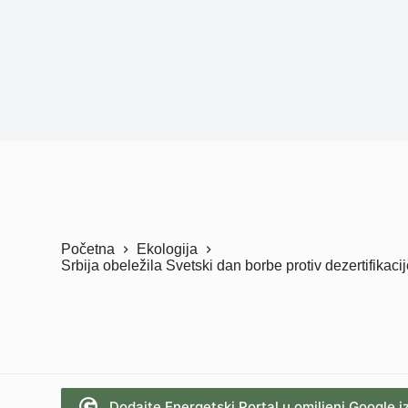
Početna
Ekologija
Srbija obeležila Svetski dan borbe protiv dezertifikacij
Dodajte Energetski Portal u omiljeni Google i