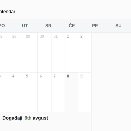
alendar
PO
UT
SR
ČE
PE
SU
27
28
29
30
31
1
2
3
4
5
6
7
8
9
Događaji
8th
avgust