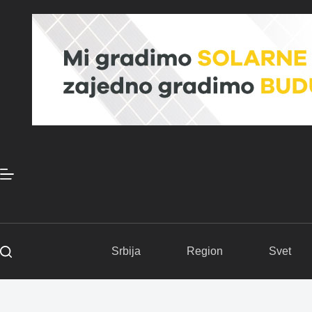
Skip
to
content
Srbija
Region
Svet