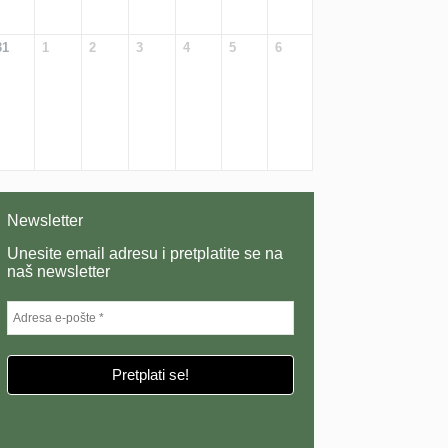
31
1
2
3
4
5
6
Newsletter
Unesite email adresu i pretplatite se na
naš newsletter