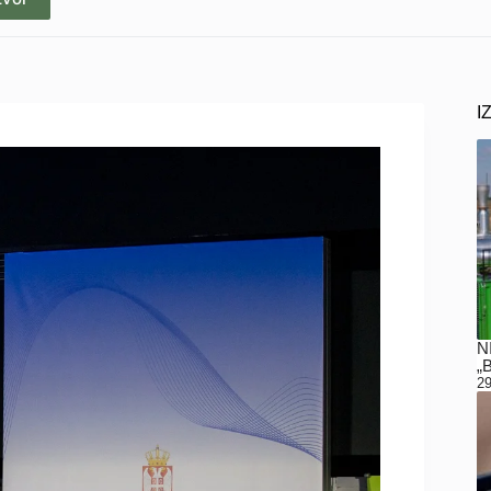
I
N
„
29