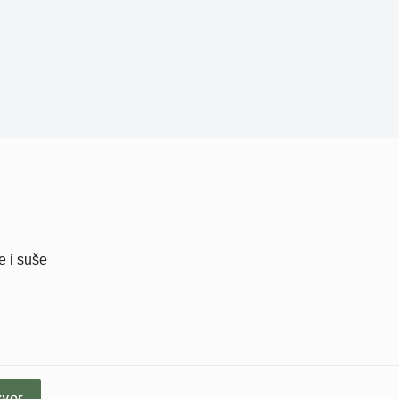
e i suše
zvor