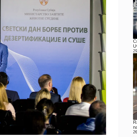
C
Uv
29
Ra
n
26