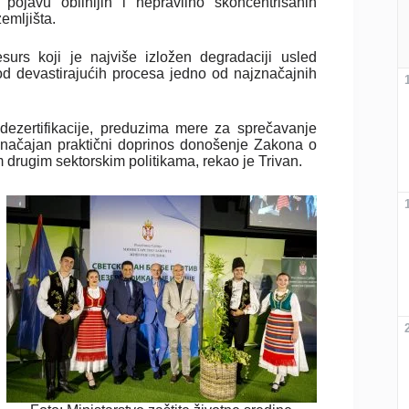
ojavu obilnijih i nepravilno skoncentrisanih
emljišta.
esurs koji je najviše izložen degradaciji usled
 od devastirajućih procesa jedno od najznačajnih
 dezertifikacije, preduzima mere za sprečavanje
 značajan praktični doprinos donošenje Zakona o
m drugim sektorskim politikama, rekao je Trivan.