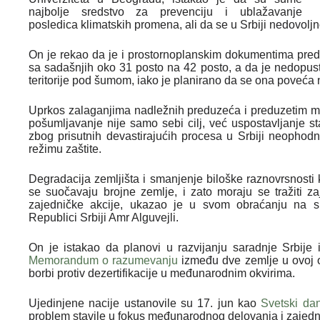
najbolje sredstvo za prevenciju i ublažavanje
posledica klimatskih promena, ali da se u Srbiji nedovolj
On je rekao da je i prostornoplanskim dokumentima pred
sa sadašnjih oko 31 posto na 42 posto, a da je nedopus
teritorije pod šumom, iako je planirano da se ona poveća 
Uprkos zalaganjima nadležnih preduzeća i preduzetim mera
pošumljavanje nije samo sebi cilj, već uspostavljanje st
zbog prisutnih devastirajućih procesa u Srbiji neophodn
režimu zaštite.
Degradacija zemljišta i smanjenje biloške raznovrsnosti k
se suočavaju brojne zemlje, i zato moraju se tražiti z
zajedničke akcije, ukazao je u svom obraćanju na 
Republici Srbiji Amr Alguvejli.
On je istakao da planovi u razvijanju saradnje Srbije i
Memorandum o razumevanju
između dve zemlje u ovoj o
borbi protiv dezertifikacije u međunarodnim okvirima.
Ujedinjene nacije ustanovile su 17. jun kao
Svetski dan
problem stavile u fokus međunarodnog delovanja i zajedn