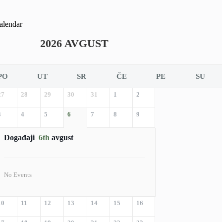
alendar
2026 AVGUST
PO
UT
SR
ČE
PE
SU
27
28
29
30
31
1
2
3
4
5
6
7
8
9
Događaji
6th
avgust
No Events
10
11
12
13
14
15
16