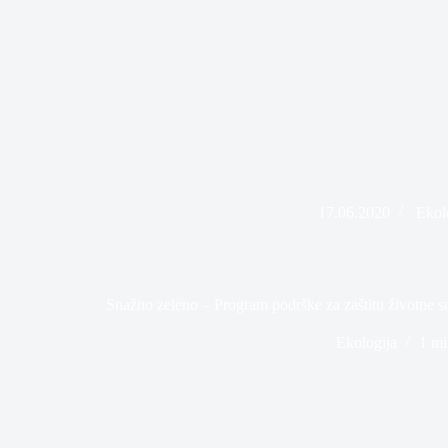
17.06.2020
Ekol
Snažno zeleno – Program podrške za zaštitu životne sre
Ekologija
1 mi