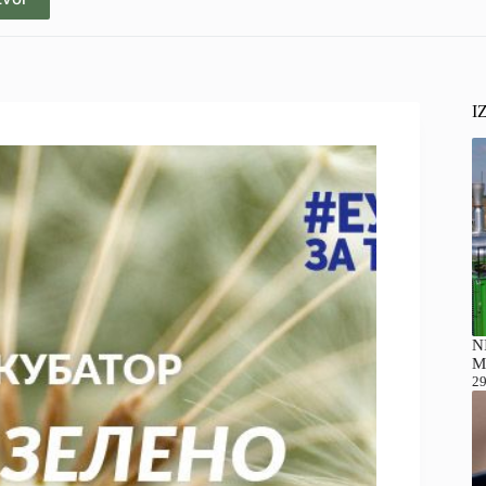
I
NI
M
29