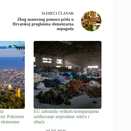
SLEDEĆI
ČLANAK
Zbog masovnog pomora pčela u
Hrvatskoj proglašena elementarna
nepogoda
za
EU zabranila velikim kompanijama
eni: Pokrenut
uništavanje neprodane odeće i
 ekstremne
obuće