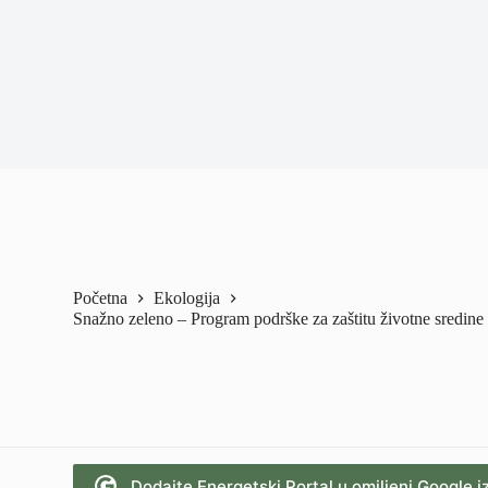
Početna
Ekologija
Snažno zeleno – Program podrške za zaštitu životne sredine i
Dodajte Energetski Portal u omiljeni Google i