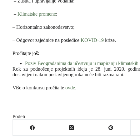
– Zaštita i upravljanje vodama;
–
Klimatske promene
;
– Horizontalno zakonodavstvo;
– Odgovor zajednice na posledice
KOVID-19
krize.
Pročitajte još:
Poziv Beograđanima da učestvuju u mapiranju klimatski
Rok za podnošenje projektnih ideja je 28. juni 2020. godine
dostavljeni nakon postavljenog roka neće biti razmatrani.
Više o konkursu pročitajte
ovde
.
Podeli