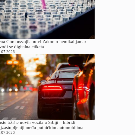
rna Gora usvojila novi Zakon o hemikalijama:
odi se digitalna etiketa
.07.2026
ste tržište novih vozila u Srbiji – hibridi
ajzastupljeniji među putničkim automobilima
.07.2026