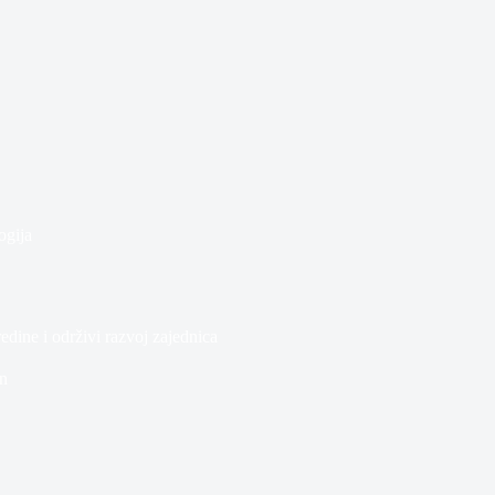
ogija
dine i održivi razvoj zajednica
n