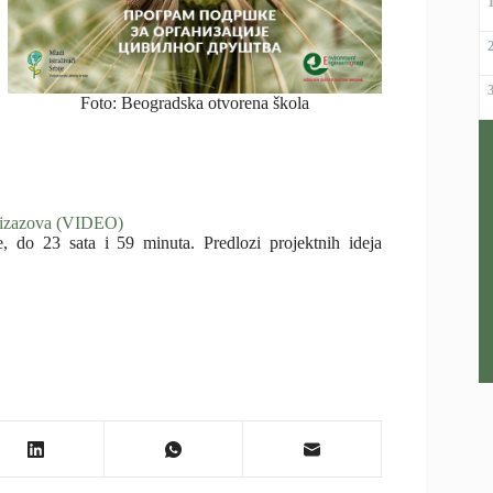
Foto: Beogradska otvorena škola
h izazova (VIDEO)
, do 23 sata i 59 minuta. Predlozi projektnih ideja