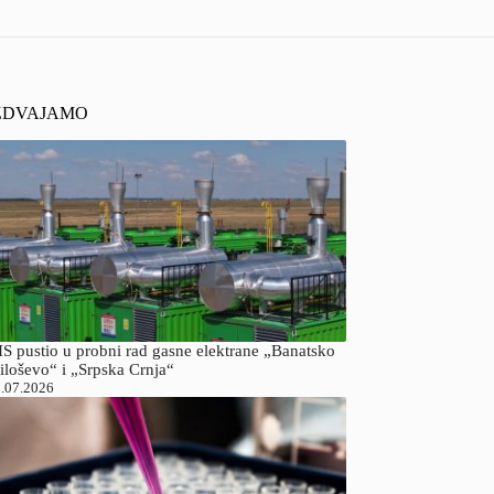
ZDVAJAMO
S pustio u probni rad gasne elektrane „Banatsko
iloševo“ i „Srpska Crnja“
.07.2026