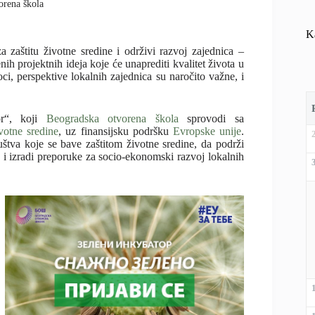
orena škola
K
 zaštitu životne sredine i održivi razvoj zajednica –
nih projektnih ideja koje će unaprediti kvalitet života u
i, perspektive lokalnih zajednica su naročito važne, i
or“, koji
Beogradska otvorena škola
sprovodi sa
ivotne sredine
, uz finansijsku podršku
Evropske unije
.
uštva koje se bave zaštitom životne sredine, da podrži
le i izradi preporuke za socio-ekonomski razvoj lokalnih