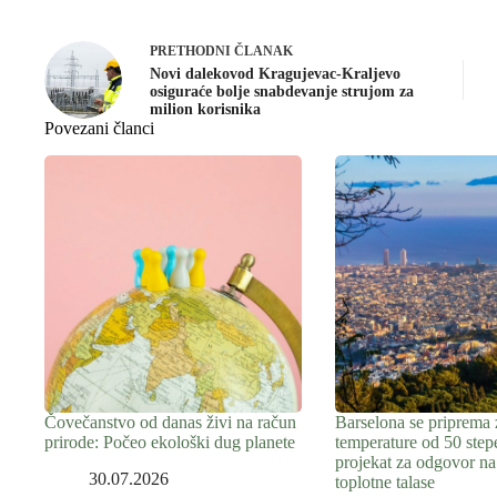
PRETHODNI
ČLANAK
Novi dalekovod Kragujevac-Kraljevo
osiguraće bolje snabdevanje strujom za
milion korisnika
Povezani članci
Čovečanstvo od danas živi na račun
Barselona se priprema 
prirode: Počeo ekološki dug planete
temperature od 50 step
projekat za odgovor na
30.07.2026
toplotne talase