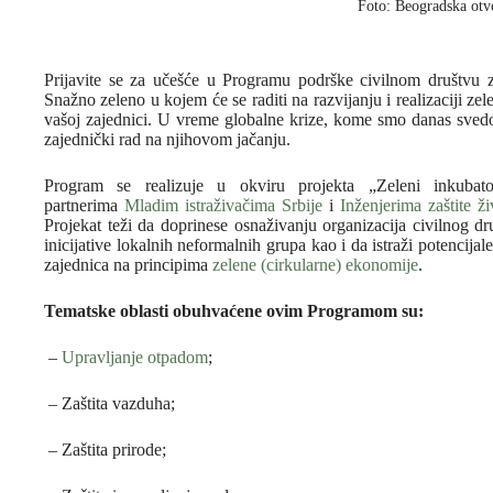
Foto: Beogradska otv
Prijavite se za učešće u Programu podrške civilnom društvu za
Snažno zeleno u kojem će se raditi na razvijanju i realizaciji zele
vašoj zajednici. U vreme globalne krize, kome smo danas svedoc
zajednički rad na njihovom jačanju.
Program se realizuje u okviru projekta „Zeleni inkubat
partnerima
Mladim istraživačima Srbije
i
Inženjerima zaštite ž
Projekat teži da doprinese osnaživanju organizacija civilnog dr
inicijative lokalnih neformalnih grupa kao i da istraži potencija
zajednica na principima
zelene (cirkularne) ekonomije
.
Tematske oblasti obuhvaćene ovim Programom su:
–
Upravljanje otpadom
;
– Zaštita vazduha;
– Zaštita prirode;