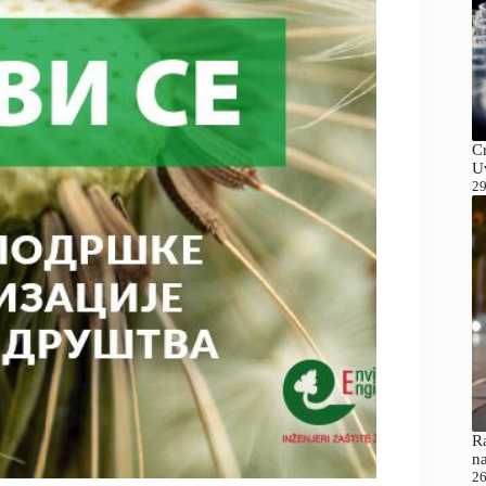
C
Uv
29
Ra
n
26