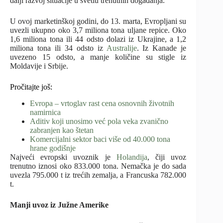
dalji razvoj situacije u svetlu trenutnih događanja.
U ovoj marketinškoj godini, do 13. marta, Evropljani su
uvezli ukupno oko 3,7 miliona tona uljane repice. Oko
1,6 miliona tona ili 44 odsto dolazi iz Ukrajine, a 1,2
miliona tona ili 34 odsto iz
Australije
. Iz Kanade je
uvezeno 15 odsto, a manje količine su stigle iz
Moldavije i Srbije.
Pročitajte još:
Evropa – vrtoglav rast cena osnovnih životnih
namirnica
Aditiv koji unosimo već pola veka zvanično
zabranjen kao štetan
Komercijalni sektor baci više od 40.000 tona
hrane godišnje
Najveći evropski uvoznik je
Holandija
, čiji uvoz
trenutno iznosi oko 833.000 tona. Nemačka je do sada
uvezla 795.000 t iz trećih zemalja, a Francuska 782.000
t.
Manji uvoz iz Južne Amerike