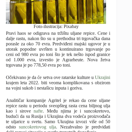
Foto-ilustracija: Pixabay
Pravi haos se odigrava na tržištu uljane repice. Cene i
dalje rastu, nakon što su u prethodna tri trgovačka dana
porasle za oko 70 evra. Predviđeni majski ugovor je u
utorak popodne uvršten u kontinuirano trgovanje po
ceni od 980 evra po toni što je tek nešto ispod granice
od 1.000 evra, izvestio je Agrarheute. Nova žetva
trgovana je po 778,50 evra po toni.
Očekivano je da će setva ove ratarske kulture u
Ukrajini
krajem leta 2022. biti veoma komplikovana s obzirom
na vojni sukob i nestašicu inputa i goriva.
Analitičar kompanije Agritel je rekao da cene uljane
repice rastu u periodu sveopšteg rasta cena biljnog ulja
kao i sirove
nafte
. Među njima je i suncokretovo,
budući da su Rusija i Ukrajina dva vodeća proizvođača
te uljarice u svetu. Samo Ukrajina izvozi više od 50
odsto
suncokretovog ulja
. Nezahvalno je predviđati