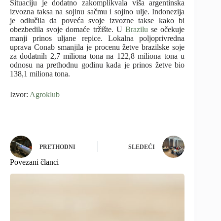
Situaciju je dodatno zakomplikvala viša argentinska
izvozna taksa na sojinu sačmu i sojino ulje. Indonezija
je odlučila da poveća svoje izvozne takse kako bi
obezbedila svoje domaće tržište. U
Brazilu
se očekuje
manji prinos uljane repice. Lokalna poljoprivredna
uprava Conab smanjila je procenu žetve brazilske soje
za dodatnih 2,7 miliona tona na 122,8 miliona tona u
odnosu na prethodnu godinu kada je prinos žetve bio
138,1 miliona tona.
Izvor:
Agroklub
PRETHODNI
SLEDEĆI
Povezani članci