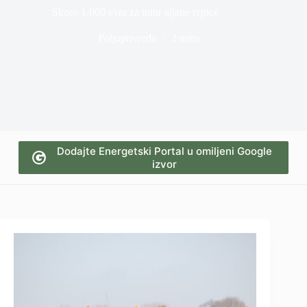
Skoro 1.000 evra za tonu uljane repice
Poljoprivreda
2 mins
Dodajte Energetski Portal u omiljeni Google
izvor