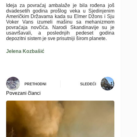
Ideja za povraćaj ambalaže je bila rođena još
dvadesetih godina prošlog veka u Sjedinjenim
Američkim Državama kada su Elmer Džons i Sju
Voker Vans izumeli mašinu sa mehanizmom
povraćaja novčića. Narodi Skandinavije su je
usavršavali, a poslednjih pedeset godina
depozitni sistem je sve prisutniji širom planete.
Jelena Kozbašić
PRETHODNI
SLEDEĆI
Povezani članci