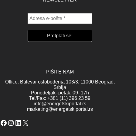
PIŠITE NAM
Office: Bulevar oslobođenja 103/3, 11000 Beograd,
Srbija
Ponedeljak–petak: 09–17h
Tel/Fax: +381 (11) 396 23 59
info@energetskiportal.rs
marketing@energetskiportal.rs
Facebook
Instagram
LinkedIn
X