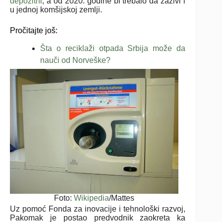
depozitni
, a od 2020. godine bi trebalo da zaživi i
u jednoj komšijskoj zemlji.
Pročitajte još:
Šta o reciklaži otpada Srbija može da
nauči od Norveške?
Foto:
Wikipedia
/Mattes
Uz pomoć Fonda za inovacije i tehnološki razvoj,
Pakomak je postao predvodnik zaokreta ka