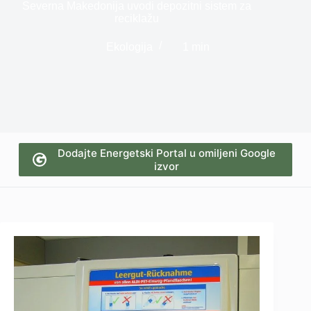
Severna Makedonija uvodi depozitni sistem za
reciklažu
Ekologija
1 min
Dodajte Energetski Portal u omiljeni Google
izvor