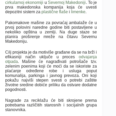
cirkularnoj ekonomiji
u
Severnoj Makedoniji
. To je
prva makedonska kompanija koja će uvesti
depozitni sistem za
plastične flaše
i
limenke
.
Pakomakove mašine za povraćaj ambalaže će u
prvoj polovini naredne godine biti postavljene u
nekoliko opština u zemlji. Na duge staze se
planira proširenje mreže na čitavu Severnu
Makedoniju.
Cilj projekta je da motiviše građane da se na brži i
efikasniji način uključe u proces
odvajanja
otpada
. Mašine će nagrađivati potrošače tzv.
zelenim poenima koji će moći da se iskoriste za
plaćanje određene robe i usluga poput
komunalija, parkinga i javnog prevoza. Oni koji
pokažu najviši stepen svesti o potrebi zaštite
životne sredine dobiće priliku da ostvare dodatne
pogodnosti.
Nagrade za reciklažu će biti skrojene prema
potrebama različitih starosnih i socijalnih grupa
stanovnika.