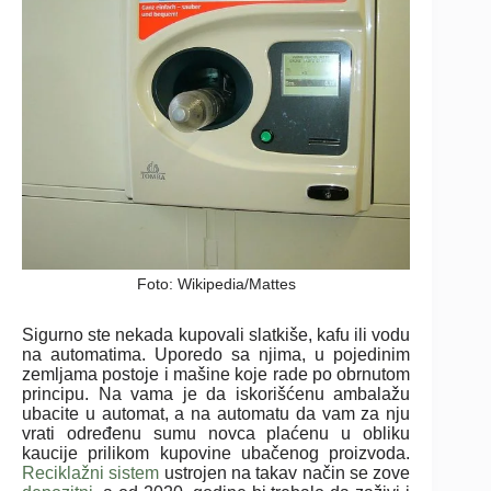
Foto: Wikipedia/Mattes
Sigurno ste nekada kupovali slatkiše, kafu ili vodu
na automatima. Uporedo sa njima, u pojedinim
zemljama postoje i mašine koje rade po obrnutom
principu. Na vama je da iskorišćenu ambalažu
ubacite u automat, a na automatu da vam za nju
vrati određenu sumu novca plaćenu u obliku
kaucije prilikom kupovine ubačenog proizvoda.
Reciklažni sistem
ustrojen na takav način se zove