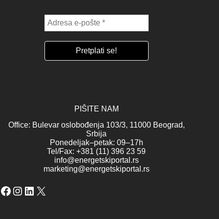
PIŠITE NAM
Office: Bulevar oslobođenja 103/3, 11000 Beograd,
Srbija
Ponedeljak–petak: 09–17h
Tel/Fax: +381 (11) 396 23 59
info@energetskiportal.rs
marketing@energetskiportal.rs
Facebook
Instagram
LinkedIn
X