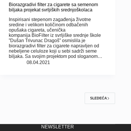
Biorazgradivi filter za cigarete sa semenom
biljaka projekat svrljiških srednjoškolaca
Inspirisani stepenom zagađenja životne
sredine i velikom količinom odbačenih
opušaka cigareta, učenička
kompanija BioFilter iz svrljiške srednje škole
”Dušan Trivunac Dragoš” osmislila je
biorazgradivi filter za cigarete napravljen od
nebeljene celuloze koji u sebi sadrži seme
biljaka. Sa svojim projektom pod sloganom…
08.04.2021
SLEDEĆA
NEWSLETTER