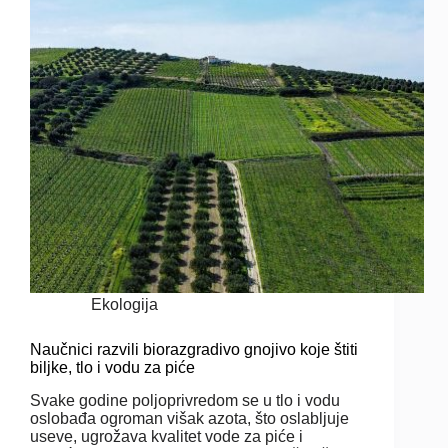
Ekologija
Naučnici razvili biorazgradivo gnojivo koje štiti
biljke, tlo i vodu za piće
Svake godine poljoprivredom se u tlo i vodu
oslobađa ogroman višak azota, što oslabljuje
useve, ugrožava kvalitet vode za piće i