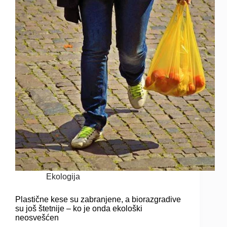
Ekologija
Plastične kese su zabranjene, a biorazgradive
su još štetnije – ko je onda ekološki
neosvešćen