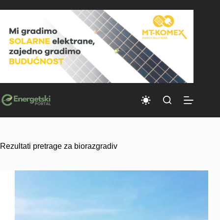
Skip
to
content
Rezultati pretrage za biorazgradiv