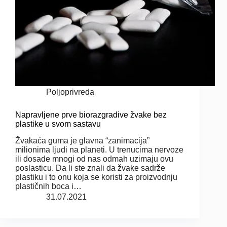
Poljoprivreda
Napravljene prve biorazgradive žvake bez
plastike u svom sastavu
Žvakaća guma je glavna “zanimacija”
milionima ljudi na planeti. U trenucima nervoze
ili dosade mnogi od nas odmah uzimaju ovu
poslasticu. Da li ste znali da žvake sadrže
plastiku i to onu koja se koristi za proizvodnju
plastičnih boca i…
31.07.2021