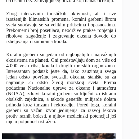
da ostanu bez zadivljujućeg prizora koji danas očekuju.
Zbog intenzivnih turističkih aktivnosti, ali i sve
izraženijih klimatskih promena, koralni grebeni širom
sveta suočavaju se sa velikim pritiscima i opasnostima.
Prekomerni broj posetilaca, neodržive prakse ronjenja i
ribolova, zagađenje i zagrevanje okeana dovode do
izbeljivanja i izumiranja korala.
Koralni grebeni su jedan od najbogatijih i najvažnijih
ekosistema na planeti. Oni predstavljaju dom za više od
4.000 vrsta riba, korala i drugih morskih organizama.
Interesantan podatak jeste da, iako zauzimaju svega
jedan odsto površine svetskih okeana, stanište su za
najmanje 25 odsto živog morskog sveta. Prema
podacima Nacionalne uprave za okeane i atmosferu
(NOAA), zdravi koralni grebeni su ključni za ishranu
obalskih zajednica, a takođe generišu milijarde dolara
prihoda kroz turizam i rekreaciju. Pored toga, koralni
grebeni su važan izvor jedinjenja za razvoj lekova
protiv raznih bolesti, a njihov medicinski potencijal još
nije u potpunosti istražen.