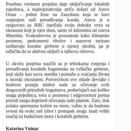
Posebnu vrednost projektu daje uključivanje lokalnih
zajednica, a najinspirativnija priča dolazi od Atuve
Omar – jedine žene na Zanzibaru koja se bavi
ronjenjem radi presađivanja korala. Atuva je u
razgovoru za BBC ispričala svoju duboku vezu sa
okeanom koji je njen dom, samo tri kilometra od ostrva
Mnemba. Svakodnevno je posmatrala kako klimatske
promene, prekomerni ribolov i masovni turizam
uništavaju koralne grebene u njenoj okolini, pa je
odlučila da se aktivno uključi u njihovu obnovu.
U okviru projekta naučili su je tehnikama ronjenja i
presađivanja koralnih fragmenata na veštačke grebene,
koji služe kao nova staništa i pomažu u vraćanju života
u morski ekosistem. Posvećenost ove mlade devojke i
hrabrost postaju simbol nade za očuvanje ovih
dragocenih prirodnih bogatstava, podsećajući nas koliko
snaga pojedinca, vera u promenu i odgovornost prema
prirodi mogu doprineti očuvanju naše planete. Zato, dok
polako spremamo kofere za more, važno je da budemo
svesni da svaki naš izbor i postupak mogu imati veliki
značaj za budućnost mora i koralnih grebena.
Katarina Vuinac