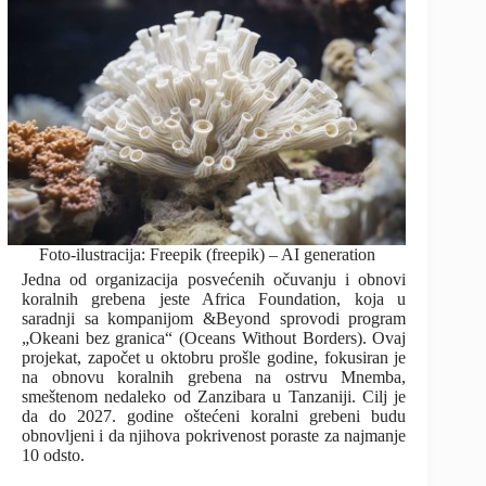
Foto-ilustracija: Freepik (freepik) – AI generation
Jedna od organizacija posvećenih očuvanju i obnovi
koralnih grebena jeste Africa Foundation, koja u
saradnji sa kompanijom &Beyond sprovodi program
„Okeani bez granica“ (Oceans Without Borders). Ovaj
projekat, započet u oktobru prošle godine, fokusiran je
na obnovu koralnih grebena na ostrvu Mnemba,
smeštenom nedaleko od Zanzibara u Tanzaniji. Cilj je
da do 2027. godine oštećeni koralni grebeni budu
obnovljeni i da njihova pokrivenost poraste za najmanje
10 odsto.