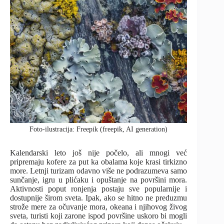
Foto-ilustracija: Freepik (freepik, AI generation)
Kalendarski leto još nije počelo, ali mnogi već
pripremaju kofere za put ka obalama koje krasi tirkizno
more. Letnji turizam odavno više ne podrazumeva samo
sunčanje, igru u plićaku i opuštanje na površini mora.
Aktivnosti poput ronjenja postaju sve popularnije i
dostupnije širom sveta. Ipak, ako se hitno ne preduzmu
strože mere za očuvanje mora, okeana i njihovog živog
sveta, turisti koji zarone ispod površine uskoro bi mogli