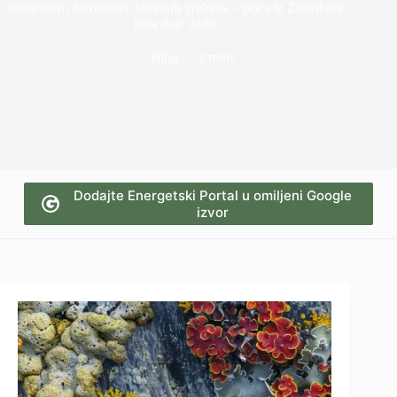
Ronjenjem do obnove koralnih grebena – priča iz Zanzibara
koja daje nadu
Blog
2 mins
Dodajte Energetski Portal u omiljeni Google
izvor