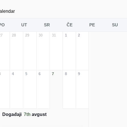
alendar
PO
UT
SR
ČE
PE
SU
27
28
29
30
31
1
2
3
4
5
6
7
8
9
Događaji
7th
avgust