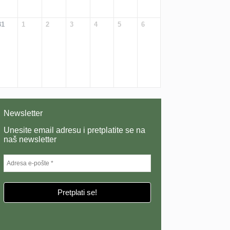
31
1
2
3
4
5
6
Newsletter
Unesite email adresu i pretplatite se na
naš newsletter