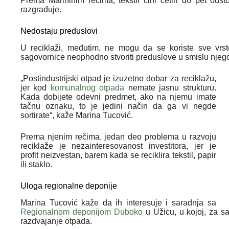
Prema Marininim rečima, tekstil čini četiri do pet od
razgrađuje.
Nedostaju preduslovi
U reciklaži, međutim, ne mogu da se koriste sve vrs
sagovornice neophodno stvoriti preduslove u smislu njego
„Postindustrijski otpad je izuzetno dobar za reciklažu,
jer kod
komunalnog otpada
nemate jasnu strukturu.
Kada dobijete odevni predmet, ako na njemu imate
tačnu oznaku, to je jedini način da ga vi negde
sortirate“, kaže Marina Tucović.
Prema njenim rečima, jedan deo problema u razvoju
reciklaže je nezainteresovanost investitora, jer je
profit neizvestan, barem kada se reciklira tekstil, papir
ili staklo.
Uloga regionalne deponije
Marina Tucović kaže da ih interesuje i saradnja sa
Regionalnom deponijom Duboko
u Užicu, u kojoj, za s
razdvajanje otpada.