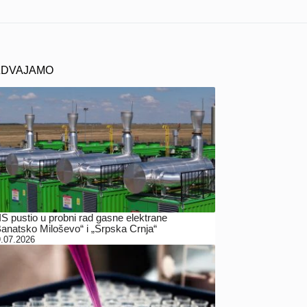
ZDVAJAMO
IS pustio u probni rad gasne elektrane
Banatsko Miloševo“ i „Srpska Crnja“
.07.2026