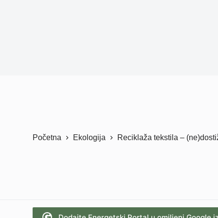
Početna
Ekologija
Reciklaža tekstila – (ne)dosti
Dodajte Energetski Portal u omiljeni Google i