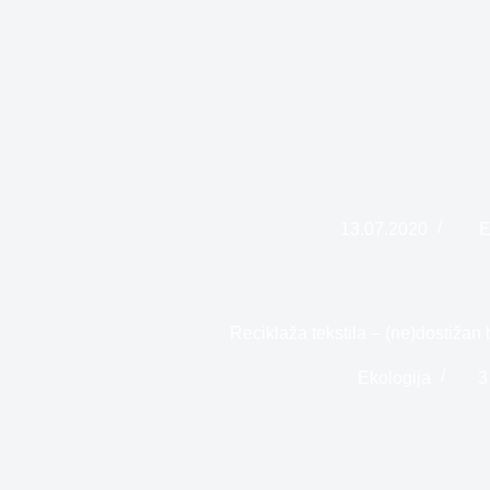
13.07.2020
E
Reciklaža tekstila – (ne)dostižan b
Ekologija
3