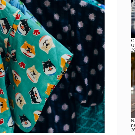
C
Uv
29
Ra
n
26