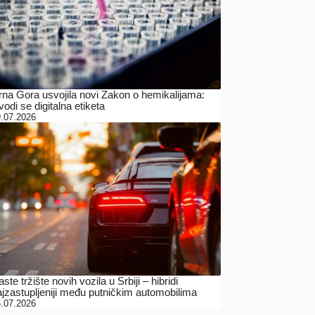
rna Gora usvojila novi Zakon o hemikalijama:
odi se digitalna etiketa
.07.2026
ste tržište novih vozila u Srbiji – hibridi
ajzastupljeniji među putničkim automobilima
.07.2026