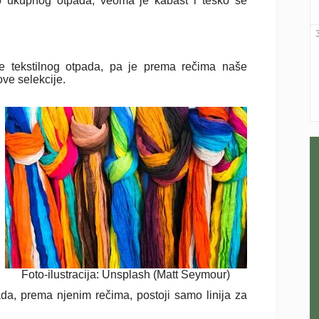
sto ukupnog otpada, veoma je kabast i teško se
te tekstilnog otpada, pa je prema rečima naše
ve selekcije.
Foto-ilustracija: Unsplash (Matt Seymour)
ada, prema njenim rečima, postoji samo linija za