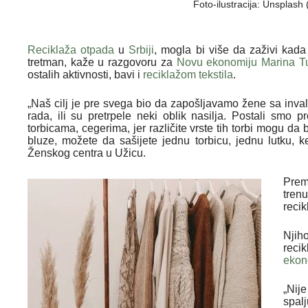
Foto-ilustracija: Unsplash
Reciklaža otpada
u
Srbiji
, mogla bi više da zaživi kada
tretman, kaže u razgovoru za
Novu ekonomiju
Marina T
ostalih aktivnosti, bavi i
reciklažom tekstila
.
„Naš cilj je pre svega bio da zapošljavamo žene sa invali
rada, ili su pretrpele neki oblik nasilja. Postali smo 
torbicama, cegerima, jer različite vrste tih torbi mogu d
bluze, možete da sašijete jednu torbicu, jednu lutku, k
Ženskog centra u Užicu.
Prem
tren
recik
Njih
reci
ekon
„Nij
spal