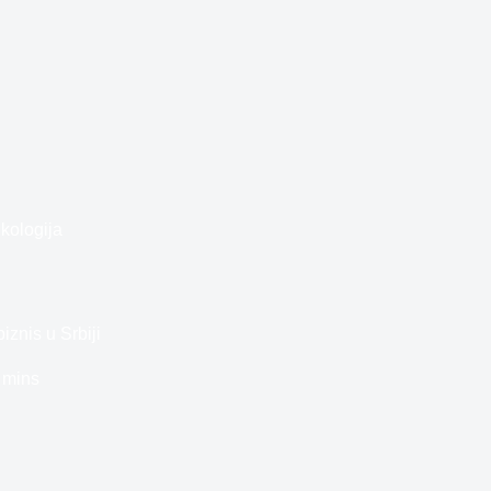
kologija
iznis u Srbiji
 mins