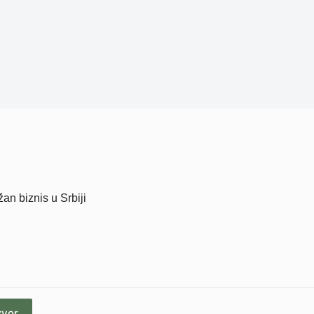
žan biznis u Srbiji
zvor