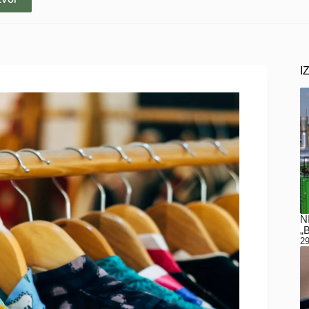
I
N
„
29