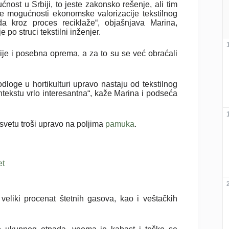
nost u Srbiji, to jeste zakonsko rešenje, ali tim
te mogućnosti ekonomske valorizacije tekstilnog
da kroz proces reciklaže“, objašnjava Marina,
je po struci tekstilni inženjer.
ije i posebna oprema, a za to su se već obraćali
podloge u hortikulturi upravo nastaju od tekstilnog
ontekstu vrlo interesantna“, kaže Marina i podseća
svetu troši upravo na poljima
pamuka
.
et
 veliki procenat štetnih gasova, kao i veštačkih