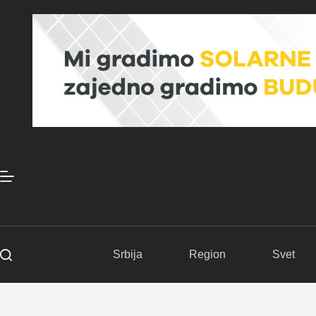
Skip
to
content
Srbija
Region
Svet