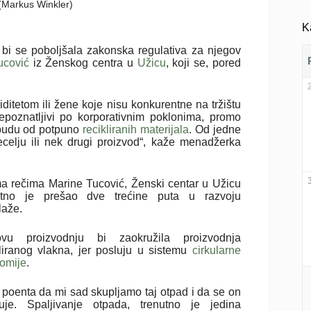
 (Markus Winkler)
K
 bi se poboljšala zakonska regulativa za njegov
ucović
iz Ženskog centra u
Užicu
, koji se, pored
ditetom ili žene koje nisu konkurentne na tržištu
prepoznatljivi po korporativnim poklonima, promo
a budu od potpuno
recikliranih materijala
. Od jedne
ecelju ili nek drugi proizvod“, kaže menadžerka
a rečima Marine Tucović, Ženski centar u Užicu
utno je prešao dve trećine puta u razvoju
laže.
ovu proizvodnju bi zaokružila proizvodnja
kliranog vlakna, jer posluju u sistemu
cirkularne
omije
.
e poenta da mi sad skupljamo taj otpad i da se on
juje. Spaljivanje otpada, trenutno je jedina