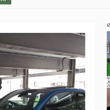
I
N
„
29