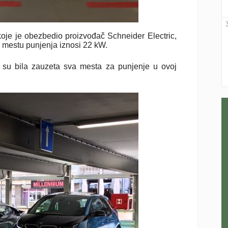
oje je obezbedio proizvođač Schneider Electric,
o mestu punjenja iznosi 22 kW.
s su bila zauzeta sva mesta za punjenje u ovoj