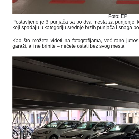
Foto: EP
Postavljeno je 3 punjača sa po dva mesta za punjenje, k
koji spadaju u kategoriju srednje brzih punjača i snaga p
Kao što možete videti na fotografijama, već rano jutro
garaži, ali ne brinite – nećete ostati bez svog mesta.