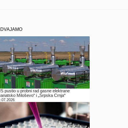
ZDVAJAMO
IS pustio u probni rad gasne elektrane
Banatsko Miloševo“ i „Srpska Crnja“
.07.2026