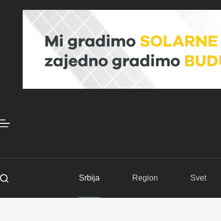
Skip
to
content
Srbija
Region
Svet