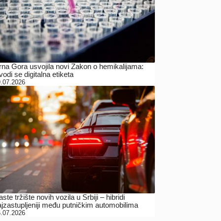
rna Gora usvojila novi Zakon o hemikalijama:
odi se digitalna etiketa
.07.2026
ste tržište novih vozila u Srbiji – hibridi
ajzastupljeniji među putničkim automobilima
.07.2026