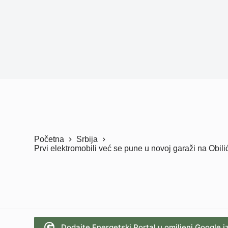
Početna
Srbija
Prvi elektromobili već se pune u novoj garaži na Ob
Dodajte Energetski Portal u omiljeni Google i