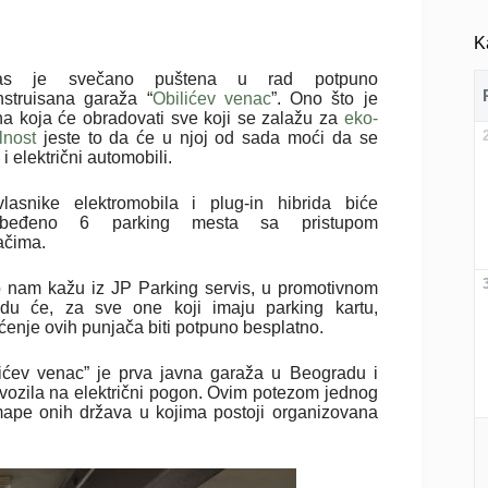
K
as je svečano puštena u rad potpuno
nstruisana garaža “
Obilićev venac
”. Ono što je
na koja će obradovati sve koji se zalažu za
eko-
lnost
jeste to da će u njoj od sada moći da se
i električni automobili.
lasnike elektromobila i plug-in hibrida biće
zbeđeno 6 parking mesta sa pristupom
ačima.
 nam kažu iz JP Parking servis, u promotivnom
odu će, za sve one koji imaju parking kartu,
ćenje ovih punjača biti potpuno besplatno.
lićev venac” je prva javna garaža u Beogradu i
vozila na električni pogon. Ovim potezom jednog
ape onih država u kojima postoji organizovana