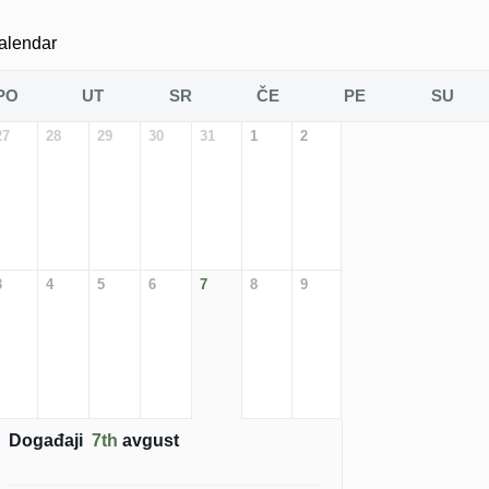
alendar
PO
UT
SR
ČE
PE
SU
27
28
29
30
31
1
2
3
4
5
6
7
8
9
Događaji
7th
avgust