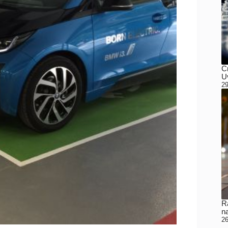
C
Uv
29
Ra
n
26