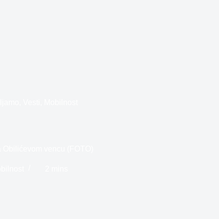
vljamo
,
Vesti
,
Mobilnost
 na Obilićevom vencu (FOTO)
bilnost
2 mins