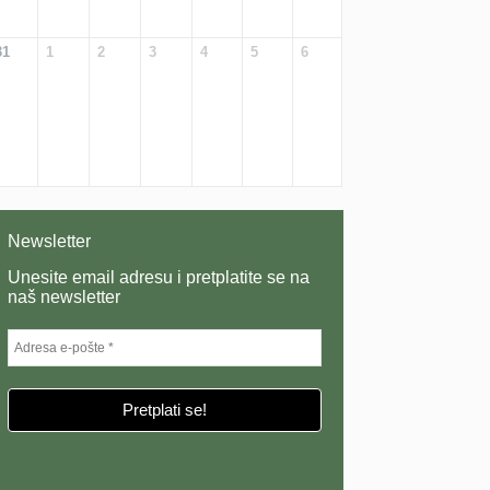
31
1
2
3
4
5
6
Newsletter
Unesite email adresu i pretplatite se na
naš newsletter