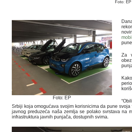
Foto: EP
Dan
reko
novi
mobi
pune 
Za v
obe
punj
Kako
peri
koriš
Foto: EP
“Obi
Srbiji koja omogućava svojim korisnicima da pune svoja 
javnog preduzeća naša zemlja se polako svrstava na m
infrastruktura javnih punjača, dostupnih svima.