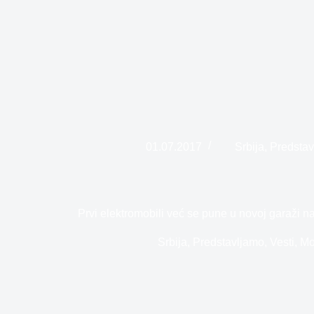
01.07.2017
Srbija
,
Predsta
Prvi elektromobili već se pune u novoj garaži
Srbija
,
Predstavljamo
,
Vesti
,
Mo