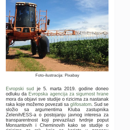
Foto-ilustracija: Pixabay
Evropski sud
je 5. marta 2019. godine doneo
odluku da
Evropska agencija za sigurnost hrane
mora da objavi sve studije o rizicima za nastanak
raka koje možemo povezati sa
glifosatom
. Sud se
složio sa argumentima Kluba zastupnika
Zelenih/ESS-a o postojanju javnog interesa za
transparentnost koji prevazilazi tvrdnje poput
Monsantovih i Cheminovih kako se studije o