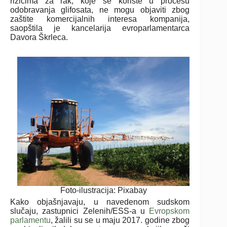
rizicima za rak, koje se koriste u procesu
odobravanja glifosata, ne mogu objaviti zbog
zaštite komercijalnih interesa kompanija,
saopštila je kancelarija evroparlamentarca
Davora Škrleca.
Foto-ilustracija: Pixabay
Kako objašnjavaju, u navedenom sudskom
slučaju, zastupnici Zelenih/ESS-a u
Evropskom
parlamentu
, žalili su se u maju 2017. godine zbog