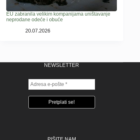
EU zabranila velikim kompanijama uništavanje
neprodane odeće i obuće
20.07.2026
NEWSLETTER
PIŠITE NAM