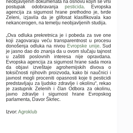
neobjavljenih dokumenata na osnovu kojih se vrši
postupak odobravanja
pesticida
. Evropska
agencija za sigurnost hrane prethodno je, tvrde
Zeleni, izjavila da je glifosat klasifikovala kao
nekancerogen, na temelju neobjavljenih studija.
„Ova odluka prekretnica je i pobeda za sve one
koji zagovaraju veću transparentnost u procesu
donošenja odluka na nivou
Evropske unije
. Sud
je jasno dao do znanja da u ovom slučaju tajnost
u zaštiti poslovnih interesa nije opravdana.
Evropska agencija za sigurnost hrane sada mora
da objavi izveštaje agrohemijskih divova o
toksičnosti njihovih proizvoda, kako bi naučnici i
javnost mogli proceniti opasnosti koje ti pesticidi
predstavljaju za ljudsko zdravlje i okolinu“, rekao
je zastupnik Zelenih i član Odbora za okolinu,
javno zdravlje i sigurnost hrane Evropskog
parlamenta, Davor Škrlec.
Izvor:
Agroklub