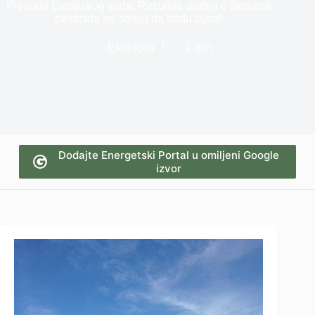
Presuda Evropskog suda: Rezultati studija o štetnosti
pesticida ne smeju da budu tajna!
Ekologija
1 min
Dodajte Energetski Portal u omiljeni Google
izvor