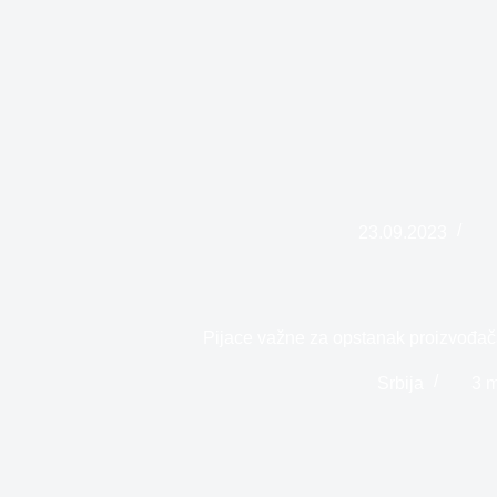
23.09.2023
Pijace važne za opstanak proizvođača 
Srbija
3 m