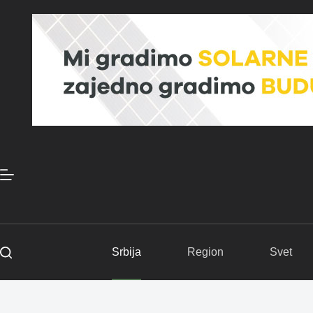
Skip
to
content
Srbija
Region
Svet