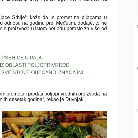
ijace Srbije“, kaže da je promet na pijacama u
u odnosu na godinu pre. Međutim, dodaje, to ne
dnih proizvoda u istom periodu porasle za više od
 PŠENICE U PADU
 IZ OBLASTI POLJOPRIVREDE
 SVE ŠTO JE OBEĆANO, ZNAČAJNI
m prometu i prodaji poljoprivrednih proizvoda na
dnjih desetak godina“, rekao je Duvnjak.