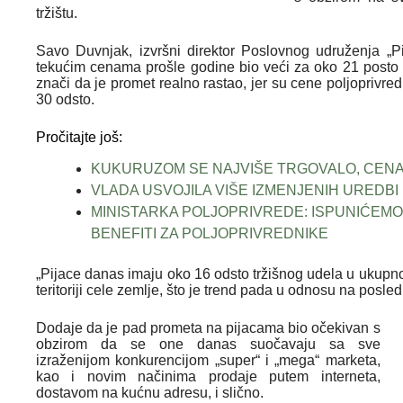
tržištu.
Savo Duvnjak, izvršni direktor Poslovnog udruženja „P
tekućim cenama prošle godine bio veći za oko 21 posto 
znači da je promet realno rastao, jer su cene poljoprivre
30 odsto.
Pročitajte još:
KUKURUZOM SE NAJVIŠE TRGOVALO, CENA
VLADA USVOJILA VIŠE IZMENJENIH UREDBI
MINISTARKA POLJOPRIVREDE: ISPUNIĆEMO
BENEFITI ZA POLJOPRIVREDNIKE
„Pijace danas imaju oko 16 odsto tržišnog udela u ukupno
teritoriji cele zemlje, što je trend pada u odnosu na posle
Dodaje da je pad prometa na pijacama bio očekivan s
obzirom da se one danas suočavaju sa sve
izraženijom konkurencijom „super“ i „mega“ marketa,
kao i novim načinima prodaje putem interneta,
dostavom na kućnu adresu, i slično.