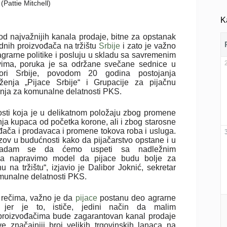
(Pattie Mitchell)
K
od najvažnijih kanala prodaje, bitne za opstanak
ednih proizvođača na tržištu
Srbije
i zato je važno
grarne politike i posluju u skladu sa savremenim
vima, poruka je sa održane svečane sednice u
mori Srbije, povodom 20 godina postojanja
enja „Pijace Srbije“ i Grupacije za pijačnu
nja za komunalne delatnosti PKS.
osti koja je u delikatnom položaju zbog promene
nja kupaca od početka korone, ali i zbog starosne
ođača i prodavaca i promene tokova roba i usluga.
azov u budućnosti kako da pijačarstvo opstane i u
 Nadam se da ćemo uspeti sa nadležnim
 da napravimo model da pijace budu bolje za
 na tržištu“, izjavio je Dalibor Joknić, sekretar
munalne delatnosti PKS.
rečima, važno je da
pijace
postanu deo agrarne
e jer je to, ističe, jedini način da malim
 proizvođačima bude zagarantovan kanal prodaje
 značajniji broj velikih trgovinskih lanaca na