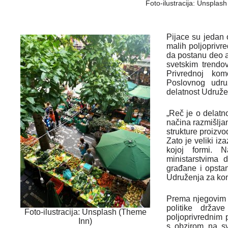
Foto-ilustracija: Unsplash 
Pijace su jedan 
malih poljoprivr
da postanu deo a
svetskim trendo
Privrednoj ko
Poslovnog udruž
delatnost Udruže
„Reč je o delatn
načina razmišlja
strukture proizv
Zato je veliki iz
kojoj formi.
ministarstvima
građane i opstanu
Udruženja za ko
Prema njegovim 
politike držav
Foto-ilustracija: Unsplash (Theme
poljoprivrednim
Inn)
s obzirom na sve