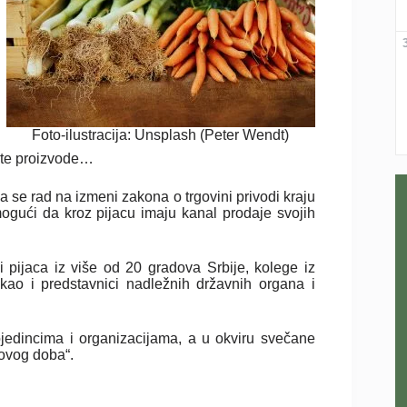
Foto-ilustracija: Unsplash (Peter Wendt)
ate proizvode…
 se rad na izmeni zakona o trgovini privodi kraju
ogući da kroz pijacu imaju kanal prodaje svojih
pijaca iz više od 20 gradova Srbije, kolege iz
 kao i predstavnici nadležnih državnih organa i
ojedincima i organizacijama, a u okviru svečane
novog doba“.