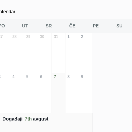
alendar
PO
UT
SR
ČE
PE
SU
27
28
29
30
31
1
2
3
4
5
6
7
8
9
Događaji
7th
avgust