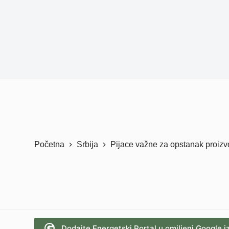
Početna
Srbija
Pijace važne za opstanak proizvođ
Dodajte Energetski Portal u omiljeni Google i