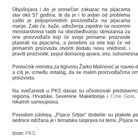
Objašnjava i da je prosečan zakupac na pijacama
star oko 57 godina, te da je i to jedan od problema
zašto je poljoprivrednih proizvođača na pijacama
manje. Zato će, kaže, udruženja zajedno sa resornim
ministarstvima raditi na obezbeđivanju stimulansa za
one proizvođače koji će svoje primarne proizvode
plasirati na pijacama, a posebno za one koji će od
primarnih proizvoda stvoriti dodatu novu vrednost, i
praviti proizvode, poput domaćeg ajvara, sira, suhomesn
Pomoćnik ministra za trgovinu Žarko Malinović je naveo da
a cilj je, između ostalog, da se malim proizvođačima om
proizvoda.
Na svečanosti u PKS danas su učestvovali predstavnici 
regiona, Hrvatske, Severene Makedonije i
Crne Gore
,
lokalnih samouprava.
Povodom jubileja, „Pijace Srbije“ dodelile su plakete p
sednice održana je i tematska rasprava na temu „Pijace 
Izvor:
PKS