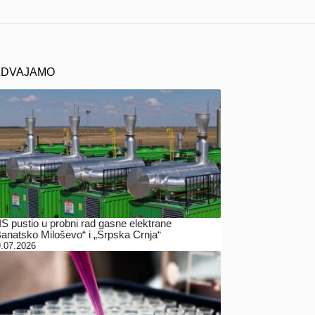
ZDVAJAMO
IS pustio u probni rad gasne elektrane
Banatsko Miloševo“ i „Srpska Crnja“
.07.2026