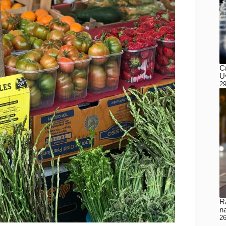
C
Uv
29
Ra
n
26