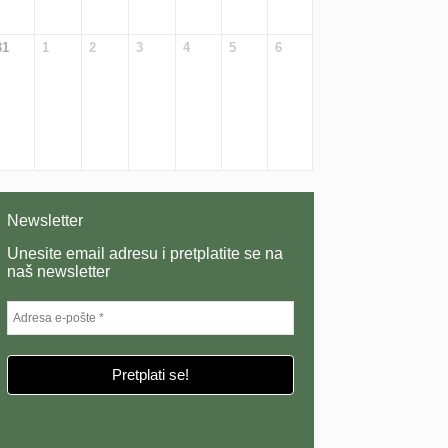
31
1
2
3
4
5
6
Newsletter
Unesite email adresu i pretplatite se na
naš newsletter