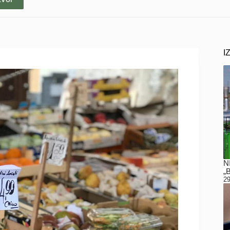
I
N
„
29