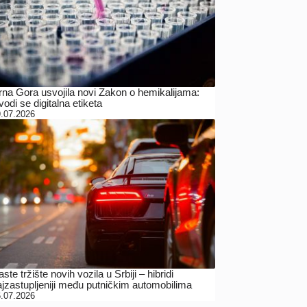
rna Gora usvojila novi Zakon o hemikalijama:
odi se digitalna etiketa
.07.2026
ste tržište novih vozila u Srbiji – hibridi
ajzastupljeniji među putničkim automobilima
.07.2026