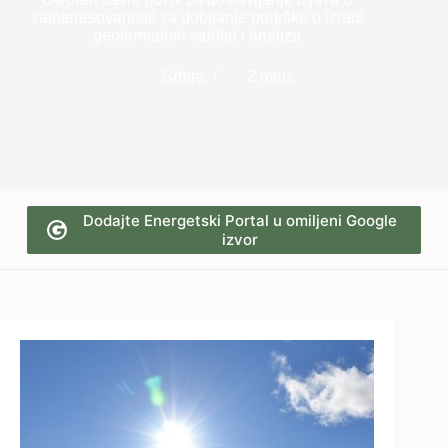
zainteresovanosti za dobijanje podrške u izradi
geotermalnih studija i analiza
Srbija
2 mins
Dodajte Energetski Portal u omiljeni Google
izvor