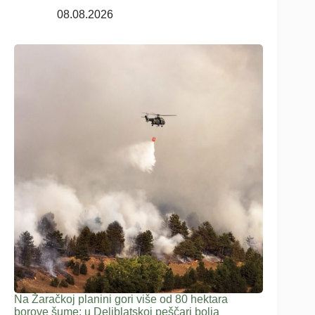
08.08.2026
Na Žaračkoj planini gori više od 80 hektara
borove šume; u Deliblatskoj peščari bolja