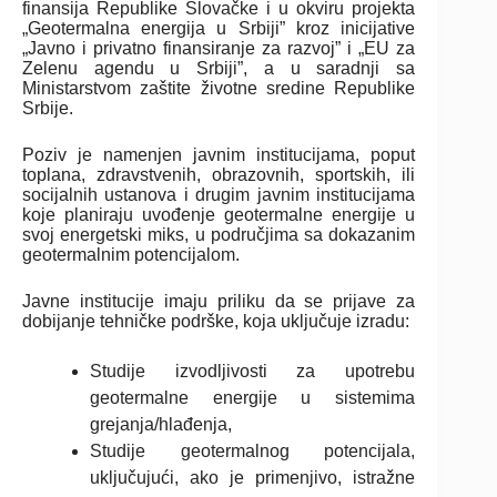
finansija Republike Slovačke i u okviru projekta
„Geotermalna energija u Srbiji” kroz inicijative
„Javno i privatno finansiranje za razvoj” i „EU za
Zelenu agendu u Srbiji”, a u saradnji sa
Ministarstvom zaštite životne sredine Republike
Srbije.
Poziv je namenjen javnim institucijama, poput
toplana, zdravstvenih, obrazovnih, sportskih, ili
socijalnih ustanova i drugim javnim institucijama
koje planiraju uvođenje geotermalne energije u
svoj energetski miks, u područjima sa dokazanim
geotermalnim potencijalom.
Javne institucije imaju priliku da se prijave za
dobijanje tehničke podrške, koja uključuje izradu:
Studije izvodljivosti za upotrebu
geotermalne energije u sistemima
grejanja/hlađenja,
Studije geotermalnog potencijala,
uključujući, ako je primenjivo, istražne