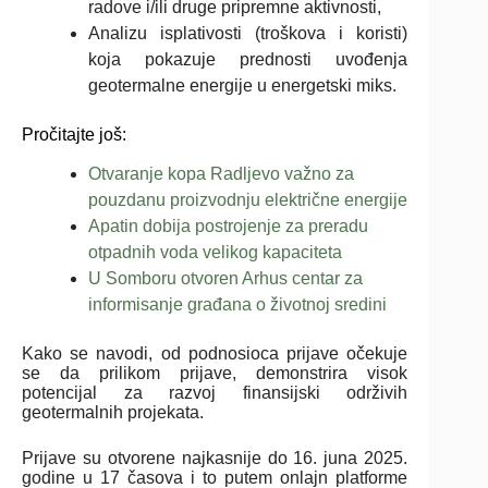
radove i/ili druge pripremne aktivnosti,
Analizu isplativosti (troškova i koristi)
koja pokazuje prednosti uvođenja
geotermalne energije u energetski miks.
Pročitajte još:
Otvaranje kopa Radljevo važno za
pouzdanu proizvodnju električne energije
Apatin dobija postrojenje za preradu
otpadnih voda velikog kapaciteta
U Somboru otvoren Arhus centar za
informisanje građana o životnoj sredini
Kako se navodi, od podnosioca prijave očekuje
se da prilikom prijave, demonstrira visok
potencijal za razvoj finansijski održivih
geotermalnih projekata.
Prijave su otvorene najkasnije do 16. juna 2025.
godine u 17 časova i to putem onlajn platforme