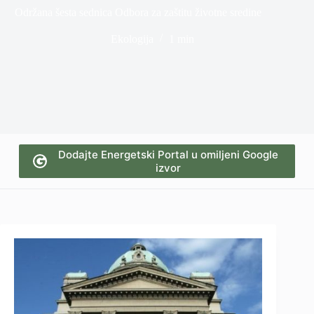
Održana šesta sednica Odbora za zaštitu životne sredine
Ekologija
1 min
Dodajte Energetski Portal u omiljeni Google
izvor