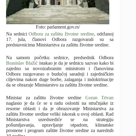
Foto: parlament.gov.rs/
Na sednici
Odbora za zaštitu životne sredine
, održanoj
17. jula, članovi Odbora razgovarali su sa
predstavnicima Ministarstva za zaštitu životne sredine.
Na samom početku sednice, predsednik Odbora
Branislav Blažić
istakao je da je sednicu sazvao kako bi
zajedno sa novoizabranim ministrom i članovima
Odbora razgovarao o budućoj saradnji i zajedničkim
ciljevima nakon duge borbe, zalaganja i indoktrinacije
da se obrazuje Ministarstvo za zaštitu životne sredine.
Ministar za zaštitu životne sredine
Goran Trivan
naglasio je da će se u radu osloniti na stručnjake iz
resorne oblasti i da je obrazovanje Ministarstva za
zaštitu životne sredine veliki iskorak u ovoj oblasti. Rad
Ministarstva usredsrediće se na strategiju
pošumljavanja, upravljanje otpadom, klimatske
promene i program zaštite životne sredine za narednih
10 godina.