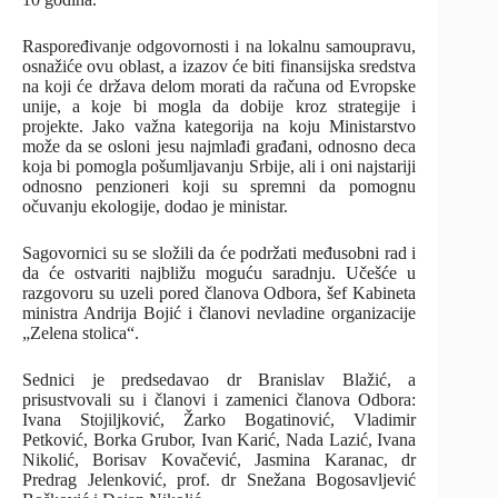
Raspoređivanje odgovornosti i na lokalnu samoupravu,
osnažiće ovu oblast, a izazov će biti finansijska sredstva
na koji će država delom morati da računa od Evropske
unije, a koje bi mogla da dobije kroz strategije i
projekte. Jako važna kategorija na koju Ministarstvo
može da se osloni jesu najmlađi građani, odnosno deca
koja bi pomogla pošumljavanju Srbije, ali i oni najstariji
odnosno penzioneri koji su spremni da pomognu
očuvanju ekologije, dodao je ministar.
Sagovornici su se složili da će podržati međusobni rad i
da će ostvariti najbližu moguću saradnju. Učešće u
razgovoru su uzeli pored članova Odbora, šef Kabineta
ministra Andrija Bojić i članovi nevladine organizacije
„Zelena stolica“.
Sednici je predsedavao dr Branislav Blažić, a
prisustvovali su i članovi i zamenici članova Odbora:
Ivana Stojiljković, Žarko Bogatinović, Vladimir
Petković, Borka Grubor, Ivan Karić, Nada Lazić, Ivana
Nikolić, Borisav Kovačević, Jasmina Karanac, dr
Predrag Jelenković, prof. dr Snežana Bogosavljević