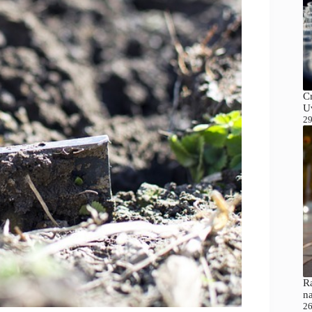
C
Uv
29
Ra
n
26