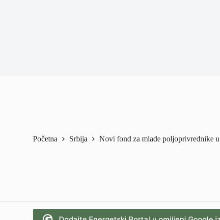
Početna
Srbija
Novi fond za mlade poljoprivrednike 
Dodajte Energetski Portal u omiljeni Google i