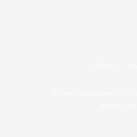
07.12.2021
Srbija
Novi fond za mlade poljoprivrednike u Uži
Srbija
,
Vesti
2 m