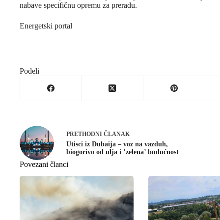
nabave specifičnu opremu za preradu.
Energetski portal
Podeli
PRETHODNI
ČLANAK
Utisci iz Dubaija – voz na vazduh,
biogorivo od ulja i ’zelena’ budućnost
Povezani članci