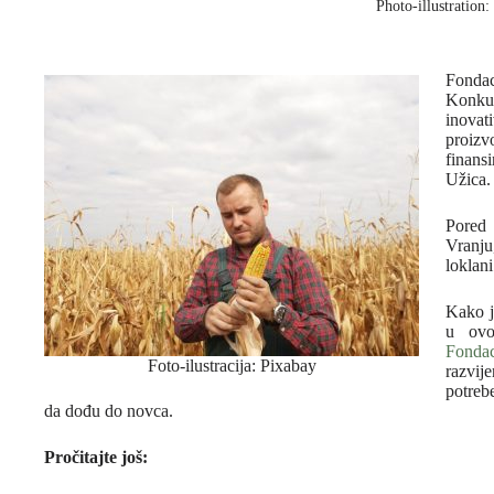
Photo-illustration
Fonda
Konku
inovat
proizv
finans
Užica.
Pored 
Vranju
loklani
Kako j
u ovo
Fonda
Foto-ilustracija: Pixabay
razvij
potreb
da dođu do novca.
Pročitajte još: