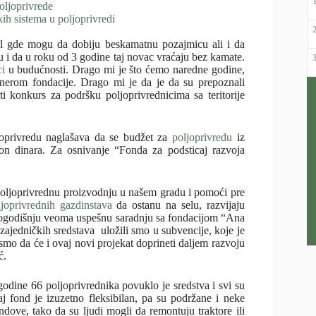
oljoprivrede
ih sistema u poljoprivredi
l gde mogu da dobiju beskamatnu pozajmicu ali i da
ju i da u roku od 3 godine taj novac vraćaju bez kamate.
ci
u budućnosti. Drago mi je što ćemo naredne godine,
nerom fondacije. Drago mi je da je da su prepoznali
konkurs za podršku poljoprivrednicima sa teritorije
oprivredu naglašava da se budžet za
poljoprivredu
iz
on dinara. Za osnivanje “Fonda za podsticaj razvoja
 poljoprivrednu proizvodnju u našem gradu i pomoći pre
ljoprivrednih gazdinstava
da ostanu na selu, razvijaju
gogodišnju veoma uspešnu saradnju sa fondacijom “Ana
ajedničkih sredstava uložili smo u subvencije, koje je
smo da će i ovaj novi projekat doprineti daljem razvoju
ć.
godine 66 poljoprivrednika povuklo je sredstva i svi su
j fond je izuzetno fleksibilan, pa su podržane i neke
dove, tako da su ljudi mogli da remontuju traktore ili