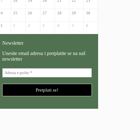
17
18
19
20
21
22
23
24
25
26
27
28
29
30
31
1
2
3
4
5
6
Newsletter
Unesite email adresu i pretplatite se na naš
newsletter