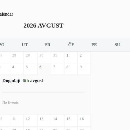
alendar
2026 AVGUST
PO
UT
SR
ČE
PE
SU
27
28
29
30
31
1
2
3
4
5
6
7
8
9
Događaji
6th
avgust
No Events
10
11
12
13
14
15
16