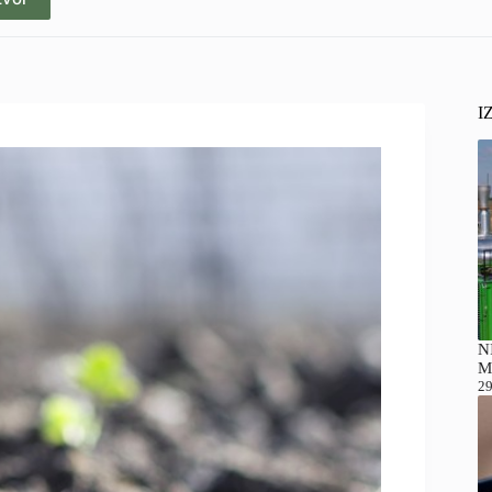
I
NI
M
29