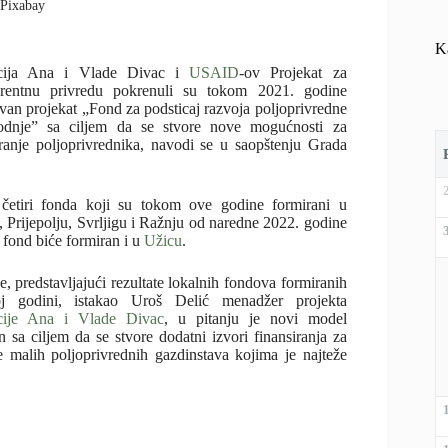
: Pixabay
K
cija Ana i Vlade Divac i
USAID
-ov Projekat za
rentnu privredu pokrenuli su tokom 2021. godine
ivan projekat „Fond za podsticaj razvoja poljoprivredne
odnje” sa ciljem da se stvore nove mogućnosti za
iranje poljoprivrednika, navodi se u saopštenju Grada
četiri fonda koji su tokom ove godine formirani u
, Prijepolju, Svrljigu i Ražnju od naredne 2022. godine
 fond biće formiran i u
Užicu
.
e, predstavljajući rezultate lokalnih fondova formiranih
j godini, istakao Uroš Delić menadžer projekta
cije Ana i Vlade Divac
, u pitanju je novi model
en sa ciljem da se stvore dodatni izvori finansiranja za
e malih poljoprivrednih gazdinstava kojima je najteže