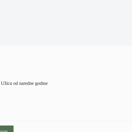
u Užicu od naredne godine
zvor