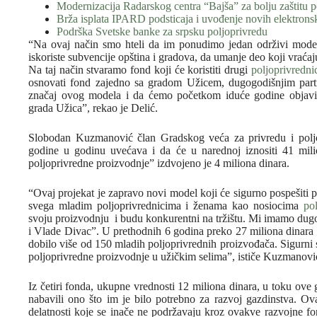
Modernizacija Radarskog centra “Bajša” za bolju zaštitu p
Brža isplata IPARD podsticaja i uvođenje novih elektronsk
Podrška Svetske banke za srpsku poljoprivredu
“Na ovaj način smo hteli da im ponudimo jedan održivi mode
iskoriste subvencije opština i gradova, da umanje deo koji vraća
Na taj način stvaramo fond koji će koristiti drugi
poljoprivredni
osnovati fond zajedno sa gradom Užicem, dugogodišnjim part
značaj ovog modela i da ćemo početkom iduće godine objaviti 
grada Užica”, rekao je Delić.
Slobodan Kuzmanović član Gradskog veća za privredu i polj
godine u godinu uvećava i da će u narednoj iznositi 41 mili
poljoprivredne proizvodnje” izdvojeno je 4 miliona dinara.
“Ovaj projekat je zapravo novi model koji će sigurno pospešiti
svega mladim poljoprivrednicima i ženama kao nosiocima
po
svoju proizvodnju i budu konkurentni na tržištu. Mi imamo du
i Vlade Divac”. U prethodnih 6 godina preko 27 miliona dinara z
dobilo više od 150 mladih poljoprivrednih proizvođača. Sigurni 
poljoprivredne proizvodnje u užičkim selima”, ističe Kuzmanovi
Iz četiri fonda, ukupne vrednosti 12 miliona dinara, u toku ove 
nabavili ono što im je bilo potrebno za razvoj gazdinstva. Ova
delatnosti koje se inače ne podržavaju kroz ovakve razvojne fon