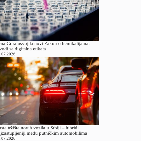
rna Gora usvojila novi Zakon o hemikalijama:
odi se digitalna etiketa
.07.2026
ste tržište novih vozila u Srbiji – hibridi
ajzastupljeniji među putničkim automobilima
.07.2026