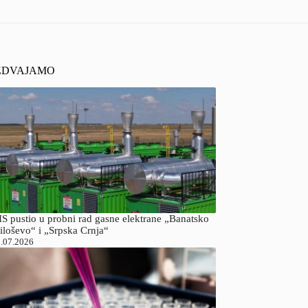
ZDVAJAMO
S pustio u probni rad gasne elektrane „Banatsko
iloševo“ i „Srpska Crnja“
.07.2026