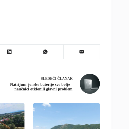
SLEDEĆI
ČLANAK
Natrijum-jonske baterije sve bolje -
naučnici otklonili glavni problem