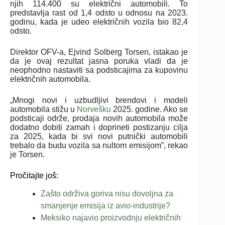
njih 114.400 su električni automobili. To
predstavlja rast od 1,4 odsto u odnosu na 2023.
godinu, kada je udeo električnih vozila bio 82,4
odsto.
Direktor OFV-a, Ejvind Solberg Torsen, istakao je
da je ovaj rezultat jasna poruka vladi da je
neophodno nastaviti sa podsticajima za kupovinu
električnih automobila.
„Mnogi novi i uzbudljivi brendovi i modeli
automobila stižu u
Norvešku
2025. godine. Ako se
podsticaji održe, prodaja novih automobila može
dodatno dobiti zamah i doprineti postizanju cilja
za 2025, kada bi svi novi putnički automobili
trebalo da budu vozila sa nultom emisijom”, rekao
je Torsen.
Pročitajte još:
Zašto održiva goriva nisu dovoljna za
smanjenje emisija iz avio-industrije?
Meksiko najavio proizvodnju električnih