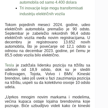
automobila od samo 4.400 dolara
Tri inovacije koje mogu transformisati
industriju električnih vozila
Tokom pojedinih meseci 2024. godine, udeo
električnih automobila premašio je 90 odsto.
Septembar je zabeležio rekordnih 96,4 odsto
električnih vozila među novim registracijama. U
decembru je registrovano 13.652 novih
automobila, što je povećanje od 12,1 odsto u
odnosu na decembar 2023. godine, pri čemu je
85,5 odsto vozila bilo električno.
Tesla
je zadržala lidersku poziciju na tržištu sa
udelom od 18,9 odsto, dok su je sledili
Folksvagen, Tojota, Volvo i BMV. Kineski
brendovi, iako još uvek u fazi zauzimanja pozicija
na tržištu, uspeli su da kolektivno osvoje 10 odsto
udela.
„Uprkos mnogim novim markama i modelima,
većina kupaca ostaje lojalna brendovima koje
poznaje. Biće uzbudljivo videti kako će kineski