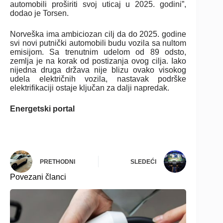
automobili proširiti svoj uticaj u 2025. godini”,
dodao je Torsen.
Norveška ima ambiciozan cilj da do 2025. godine
svi novi putnički automobili budu vozila sa nultom
emisijom. Sa trenutnim udelom od 89 odsto,
zemlja je na korak od postizanja ovog cilja. Iako
nijedna druga država nije blizu ovako visokog
udela električnih vozila, nastavak podrške
elektrifikaciji ostaje ključan za dalji napredak.
Energetski portal
PRETHODNI
SLEDEĆI
Povezani članci