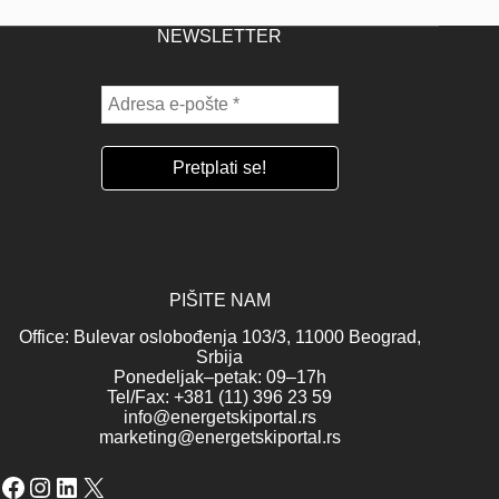
NEWSLETTER
PIŠITE NAM
Office: Bulevar oslobođenja 103/3, 11000 Beograd,
Srbija
Ponedeljak–petak: 09–17h
Tel/Fax: +381 (11) 396 23 59
info@energetskiportal.rs
marketing@energetskiportal.rs
Facebook
Instagram
LinkedIn
X