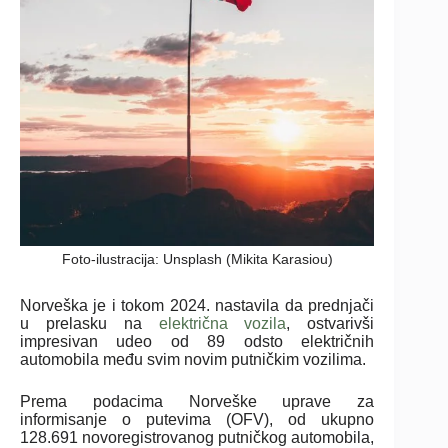
Foto-ilustracija: Unsplash (Mikita Karasiou)
Norveška je i tokom 2024. nastavila da prednjači
u prelasku na
električna vozila
, ostvarivši
impresivan udeo od 89 odsto električnih
automobila među svim novim putničkim vozilima.
Prema podacima Norveške uprave za
informisanje o putevima (OFV), od ukupno
128.691 novoregistrovanog putničkog automobila,