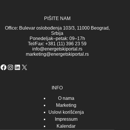
PIŠITE NAM
Office: Bulevar oslobođenja 103/3, 11000 Beograd,
Srbija
Ponedeljak–petak: 09–17h
Tel/Fax: +381 (11) 396 23 59
info@energetskiportal.rs
marketing@energetskiportal.rs
Facebook
Instagram
LinkedIn
X
INFO
O nama
Marketing
Uslovi korišćenja
Impressum
Kalendar