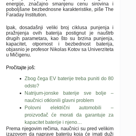
energije, značajno smanjenu cenu sirovina i
poboljšane bezbednosne karakteristike, piše The
Faraday Institution.
Ipak, dosadašnji veliki broj ciklusa punjenja i
pražnjenja ovih baterija postignut je nauštrb
drugih parametara, kao što su brzina punjenja,
kapacitet, otpornost i bezbednost baterija,
objasnio je profesor Nikolas Kotov sa Univerziteta
u Mičigenu.
Pročitajte još:
Zbog čega EV baterije treba puniti do 80
odsto?
Natrijum-jonske baterije sve bolje –
naučnici otklonili glavni problem
Polovni električni automobili –
proizvođač će morati da garantuje za
kapacitet baterije i njeno…
Prema njegovim rečima, naučnici su pred velikim
izazovom da naprave bateriju koja će imati duži