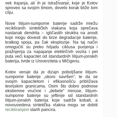
vek trajanja, ali ih je istraživanje, koje je Kotov
sproveo sa svojim timom, dovelo korak bliže tom
cilju.
Nove litijum-sumporne baterije sadrže mrežu
recikliranih sintetičkih vlakana koja sprečava
nastanak dendrita – igličastih struktra na anodi
koje mogu dovesti do brze degradacije baterije,
kratkog spoja, pa čak eksplozije. Na taj način
omogućili su preko hiljadu ciklusa punjenja i
pražnjenja za napajanje električnih vozila i pet
puta veći kapacitet od standardnih litijum-jonskih
baterija, tvrde iz Univerziteta u Mičigenu.
Kotov veruje da je dizajn poboljšane litijum-
sumporne baterije „skoro savršen“, te da se
svojim kapacitetom i efikasnošću približava
teorijskim granicama. Osim što dobro podnose
ekstremne vrućine i „debele“ minuse, litijum-
sumporne baterije su jeftinije od standardnih
litijum-jonskih baterija koje sadrže kobalt, a
novouvedena sintetička vlakna mogu se dobiti
recikliranjem
starih pancira.