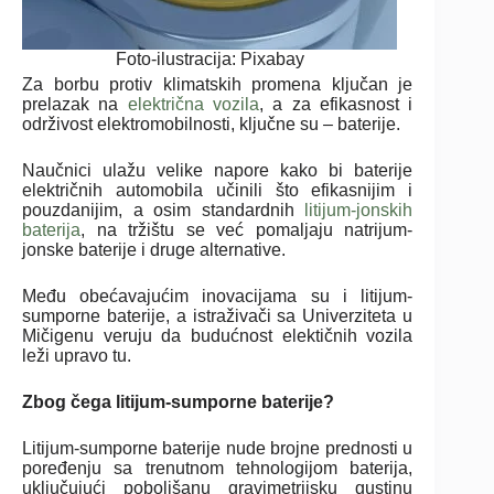
Foto-ilustracija: Pixabay
Za borbu protiv klimatskih promena ključan je
prelazak na
električna vozila
, a za efikasnost i
održivost elektromobilnosti, ključne su – baterije.
Naučnici ulažu velike napore kako bi baterije
električnih automobila učinili što efikasnijim i
pouzdanijim, a osim standardnih
litijum-jonskih
baterija
, na tržištu se već pomaljaju natrijum-
jonske baterije i druge alternative.
Među obećavajućim inovacijama su i litijum-
sumporne baterije, a istraživači sa Univerziteta u
Mičigenu veruju da budućnost elektičnih vozila
leži upravo tu.
Zbog čega litijum-sumporne baterije?
Litijum-sumporne baterije nude brojne prednosti u
poređenju sa trenutnom tehnologijom baterija,
uključujući poboljšanu gravimetrijsku gustinu