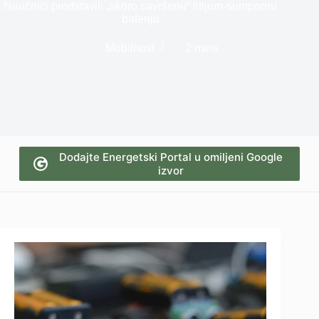
Naučnici predstavili „skoro savršenu“ litijum-sumpornu
bateriju
Mobilnost
2 mins
Dodajte Energetski Portal u omiljeni Google
izvor