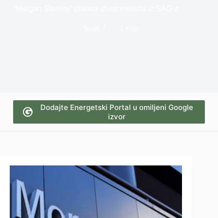
“Morgan Stanley” planira izvoz metana iz SAD-a
Svet
1 min
Dodajte Energetski Portal u omiljeni Google
izvor