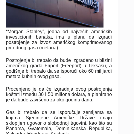
“Morgan Stanley”, jedna od najvećih američkih
investicionih banaka, ima u planu da izgradi
postrojenje za izvoz američkog komprimovanog
prirodnog gasa (metana).
Postrojenje bi trebalo da bude izgrađeno u blizini
američkog grada Friport (Freeport) u Teksasu, a
godišnje bi trebalo da se isporuči oko 60 milijardi
metara kubnih ovog gasa.
Procenjeno je da će izgradnja ovog postrojenja
koštati između 30 i 50 miliona dolara, a planirano
je da bude završeno za oko godinu dana.
Gas bi trebalo da se isporučuje zemljama sa
kojima Sjedinjene Američke Države imaju
sklopljen ugovor o slobodnoj trgovini, kao što su
Panama, Gvatemala, Dominikanska Republika,
Salvador, Honduras, Kostarika.