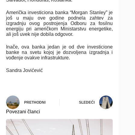
Američka investiciona banka “Morgan Stanley” je
još u maju ove godine podnela zahtev za
izgradnju ovog postrojenja Odboru za fosilnu
energiju pri američkom Ministarstvu energetike,
ali još uvek nije dobila odgovor.
Inače, ova banka jedan je od dve investicione
banke na svetu kojoj je dozvoljena izgradnja i
vođenje ovakve infrastrukture.
Sandra Jovićević
PRETHODNI
SLEDEĆI
Povezani članci