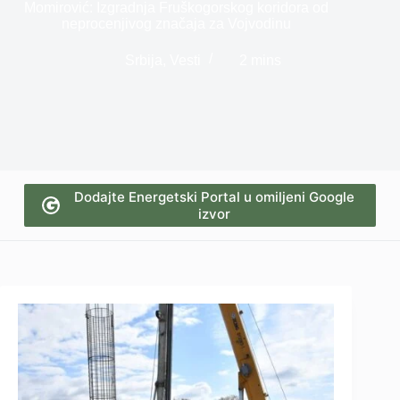
Momirović: Izgradnja Fruškogorskog koridora od
neprocenjivog značaja za Vojvodinu
Srbija
,
Vesti
2 mins
Dodajte Energetski Portal u omiljeni Google
izvor