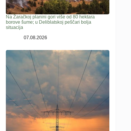
Na Žaračkoj planini gori više od 80 hektara
borove šume; u Deliblatskoj peščari bolja
situacija
07.08.2026