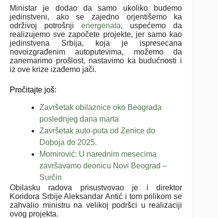
Ministar je dodao da samo ukoliko budemo
jedinstveni, ako se zajedno orjentišemo ka
održivoj potrošnji
energenata
, uspećemo da
realizujemo sve započete projekte, jer samo kao
jedinstvena Srbija, koja je ispresecana
novoizgrađenim autoputevima, možemo da
zanemarimo prošlost, nastavimo ka budućnosti i
iz ove krize izađemo jači.
Pročitajte još:
Završetak obilaznice oko Beograda
poslednjeg dana marta
Završetak auto-puta od Zenice do
Doboja do 2025.
Momirović: U narednim mesecima
završavamo deonicu Novi Beograd –
Surčin
Obilasku radova prisustvovao je i direktor
Koridora Srbije Aleksandar Antić i tom prilikom se
zahvalio ministru na velikoj podršci u realizaciji
ovog projekta.