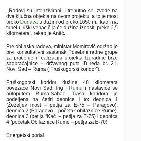
,,Radovi su intenzivirani, i trenutno se izvode na
dva ključna objekta na ovom projektu, a to je most
preko
Dunava
u dužini od preko 1650 m., kao i na
tunelu Iriški venac čija će dužina iznositi preko 3,5
kilometara“, rekao je Antić.
Pre obilaska radova, ministar Momirović održao je
prvi konsultativni sastanak Posebne radne grupe
za praćenje i realizaciju projekta Izgradnje brze
saobraćajnice – državnog puta IB reda br. 21,
Novi Sad – Ruma (“Fruškogorski koridor”).
Fruškogorski koridor dužine 48 kilometara
povezaće Novi Sad, Irig i
Rumu
i nastaviće se
autoputem Ruma-Šabac. Trasa koridora je
podeljena na četiri deonice i to: deonica 1
(Žeželjev most – petlja za E-75 – Paragovo),
deonica 2 (Paragovo – početak obilaznice Rume),
deonica 3 (petlja “Kać“ – petlja za E-75) i deonica
4 (početak Obilaznice Rume – petlja za E-70).
Energetski portal