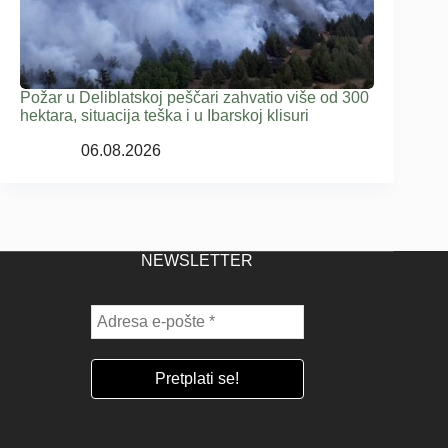
Požar u Deliblatskoj peščari zahvatio više od 300
hektara, situacija teška i u Ibarskoj klisuri
06.08.2026
NEWSLETTER