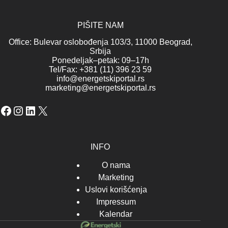
PIŠITE NAM
Office: Bulevar oslobođenja 103/3, 11000 Beograd,
Srbija
Ponedeljak–petak: 09–17h
Tel/Fax: +381 (11) 396 23 59
info@energetskiportal.rs
marketing@energetskiportal.rs
Facebook
Instagram
LinkedIn
X
INFO
O nama
Marketing
Uslovi korišćenja
Impressum
Kalendar