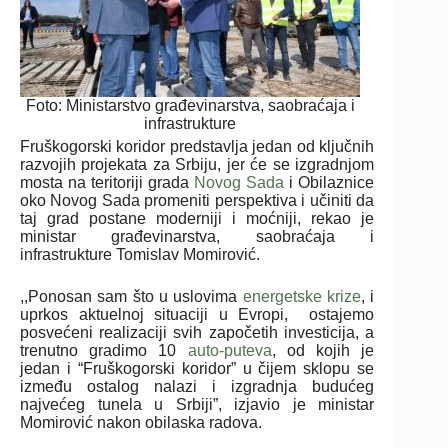
Foto: Ministarstvo građevinarstva, saobraćaja i
infrastrukture
Fruškogorski koridor predstavlja jedan od ključnih
razvojih projekata za Srbiju, jer će se izgradnjom
mosta na teritoriji grada
Novog Sada
i Obilaznice
oko Novog Sada promeniti perspektiva i učiniti da
taj grad postane moderniji i moćniji, rekao je
ministar građevinarstva, saobraćaja i
infrastrukture Tomislav Momirović.
,,Ponosan sam što u uslovima
energetske krize
, i
uprkos aktuelnoj situaciji u Evropi, ostajemo
posvećeni realizaciji svih započetih investicija, a
trenutno gradimo 10
auto-puteva
, od kojih je
jedan i “Fruškogorski koridor” u čijem sklopu se
između ostalog nalazi i izgradnja budućeg
najvećeg tunela u Srbiji”, izjavio je ministar
Momirović nakon obilaska radova.