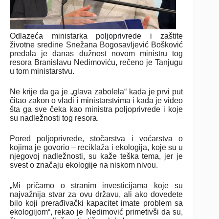
Odlazeća ministarka poljoprivrede i zaštite
životne sredine Snežana Bogosavljević Bošković
predala je danas dužnost novom ministru tog
resora Branislavu Nedimoviću, rečeno je Tanjugu
u tom ministarstvu.
Ne krije da ga je „glava zabolela“ kada je prvi put
čitao zakon o vladi i ministarstvima i kada je video
šta ga sve čeka kao ministra poljoprivrede i koje
su nadležnosti tog resora.
Pored poljoprivrede, stočarstva i voćarstva o
kojima je govorio – reciklaža i ekologija, koje su u
njegovoj nadležnosti, su kaže teška tema, jer je
svest o značaju ekologije na niskom nivou.
„Mi pričamo o stranim investicijama koje su
najvažnija stvar za ovu državu, ali ako dovedete
bilo koji prerađivački kapacitet imate problem sa
ekologijom“, rekao je Nedimović primetivši da su,