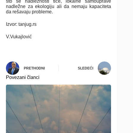
što se nadležnosti tiče, lokalne samouprave
nadležne za ekologiju ali da nemaju kapaciteta
da rešavaju probleme.
Izvor: tanjug.rs
V.Vukajlović
PRETHODNI
SLEDEĆI
Povezani članci