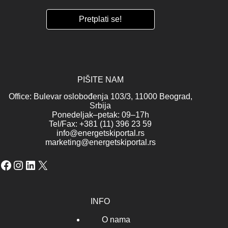
PIŠITE NAM
Office: Bulevar oslobođenja 103/3, 11000 Beograd,
Srbija
Ponedeljak–petak: 09–17h
Tel/Fax: +381 (11) 396 23 59
info@energetskiportal.rs
marketing@energetskiportal.rs
Facebook
Instagram
LinkedIn
X
INFO
O nama