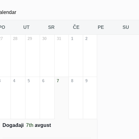
alendar
PO
UT
SR
ČE
PE
SU
27
28
29
30
31
1
2
3
4
5
6
7
8
9
Događaji
7th
avgust