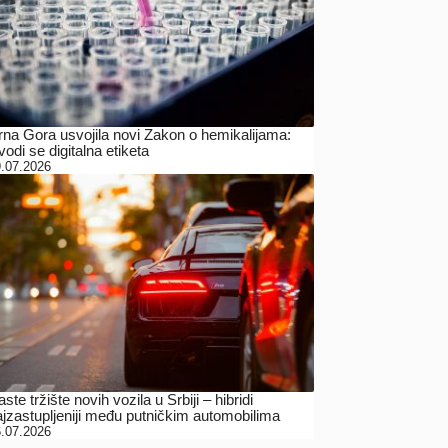
rna Gora usvojila novi Zakon o hemikalijama:
odi se digitalna etiketa
.07.2026
ste tržište novih vozila u Srbiji – hibridi
ajzastupljeniji među putničkim automobilima
.07.2026