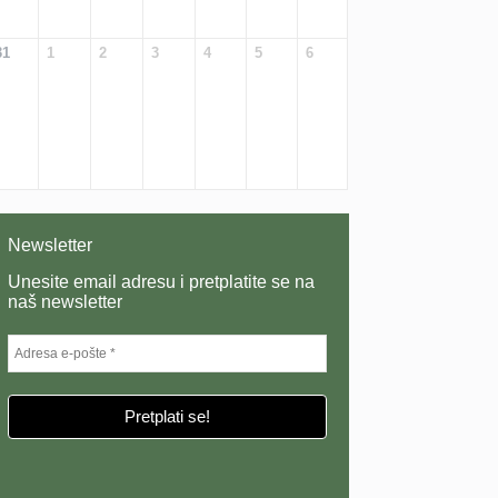
31
1
2
3
4
5
6
Newsletter
Unesite email adresu i pretplatite se na
naš newsletter