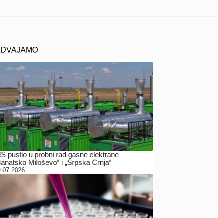
ZDVAJAMO
IS pustio u probni rad gasne elektrane
Banatsko Miloševo“ i „Srpska Crnja“
.07.2026