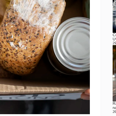
C
Uv
29
Ra
n
26