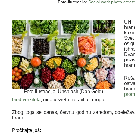
Foto-ilustracija:
Social work photo creat
UN C
hran
kako 
Svet
osig
ishr
Dvan
pozi
hrane
Reša
ostv
hran
Foto-ilustracija: Unsplash (Dan Gold)
prom
biodiverziteta
, mira u svetu, zdravlja i drugo.
Zbog toga se danas, četvrtu godinu zaredom, obeležav
hrane.
Pročitajte još: