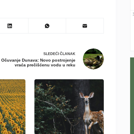
SLEDEĆI
ČLANAK
Očuvanje Dunava: Novo postrojenje
vraća prečišćenu vodu u reku