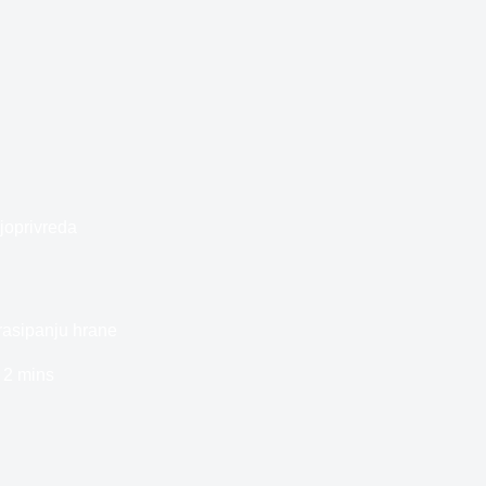
joprivreda
rasipanju hrane
2 mins