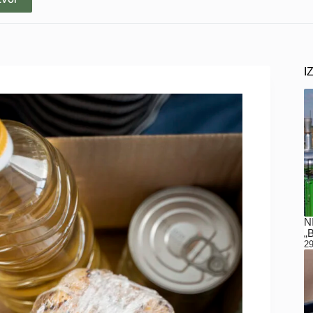
I
N
„
29