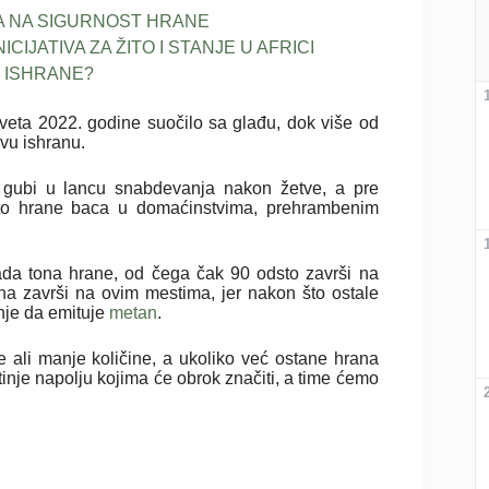
A NA SIGURNOST HRANE
IJATIVA ZA ŽITO I STANJE U AFRICI
 ISHRANE?
veta 2022. godine suočilo sa glađu, dok više od
avu ishranu.
gubi u lancu snabdevanja nakon žetve, a pre
to hrane baca u domaćinstvima, prehrambenim
jada tona hrane, od čega čak 90 odsto završi na
na završi na ovim mestima, jer nakon što ostale
nje da emituje
metan
.
ali manje količine, a ukoliko već ostane hrana
tinje napolju kojima će obrok značiti, a time ćemo