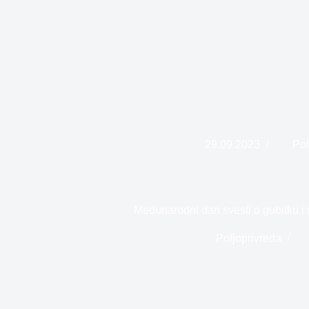
29.09.2023
Pol
Međunarodni dan svesti o gubitku i 
Poljoprivreda