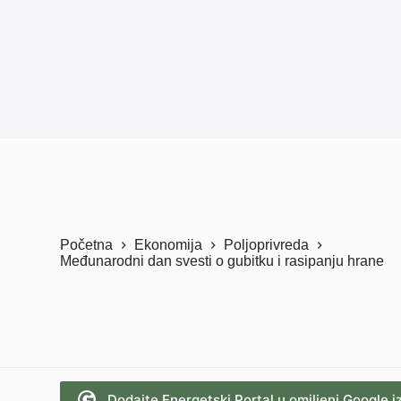
Početna
Ekonomija
Poljoprivreda
Međunarodni dan svesti o gubitku i rasipanju hrane
Dodajte Energetski Portal u omiljeni Google i