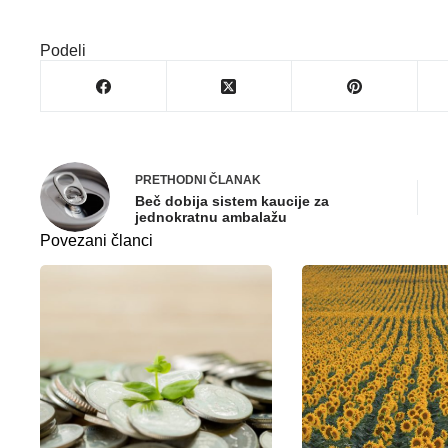
Podeli
PRETHODNI
ČLANAK
Beč dobija sistem kaucije za
jednokratnu ambalažu
Povezani članci