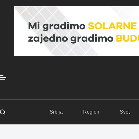
Skip
to
content
Srbija
Region
Svet