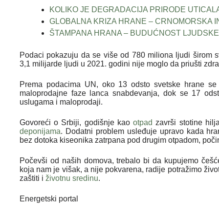
KOLIKO JE DEGRADACIJA PRIRODE UTICAL
GLOBALNA KRIZA HRANE – CRNOMORSKA INIC
ŠTAMPANA HRANA – BUDUĆNOST LJUDSKE
Podaci pokazuju da se više od 780 miliona ljudi širom s
3,1 milijarde ljudi u 2021. godini nije moglo da priušti zdr
Prema podacima UN, oko 13 odsto svetske hrane se 
maloprodajne faze lanca snabdevanja, dok se 17 ods
uslugama i maloprodaji.
Govoreći o Srbiji, godišnje kao
otpad
završi stotine hil
deponijama
. Dodatni problem usleđuje upravo kada hra
bez dotoka kiseonika zatrpana pod drugim otpadom, poči
Počevši od naših domova, trebalo bi da kupujemo češće 
koja nam je višak, a nije pokvarena, radije potražimo živo
zaštiti i
životnu sredinu
.
Energetski portal