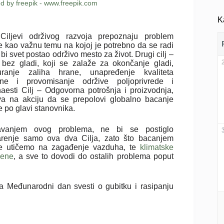
ed by freepik - www.freepik.com
K
iljevi održivog razvoja prepoznaju problem
e kao važnu temu na kojoj je potrebno da se radi
bi svet postao održivo mesto za život. Drugi cilj –
 bez gladi, koji se zalaže za okončanje gladi,
uranje zaliha hrane, unapređenje kvaliteta
ane i provomisanje održive poljoprivrede i
aesti Cilj – Odgovorna potrošnja i proizvodnja,
va na akciju da se prepolovi globalno bacanje
 po glavi stanovnika.
vanjem ovog problema, ne bi se postiglo
arenje samo ova dva Cilja, zato što bacanjem
e utičemo na zagađenje vazduha, te
klimatske
ene
, a sve to dovodi do ostalih problema poput
a Međunarodni dan svesti o gubitku i rasipanju