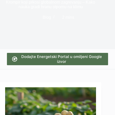
Krompir koji prkosi globalnom zagrevanju – Kako
nauka gradi hranu otpornu na klimu
Blog
2 mins
Dodajte Energetski Portal u omiljeni Google
izvor