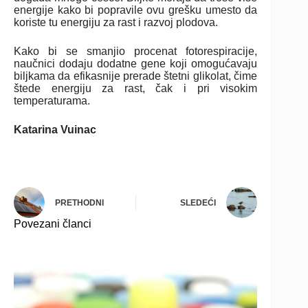
energije kako bi popravile ovu grešku umesto da
koriste tu energiju za rast i razvoj plodova.
Kako bi se smanjio procenat fotorespiracije,
naučnici dodaju dodatne gene koji omogućavaju
biljkama da efikasnije prerade štetni glikolat, čime
štede energiju za rast, čak i pri visokim
temperaturama.
Katarina Vuinac
PRETHODNI
SLEDEĆI
Povezani članci