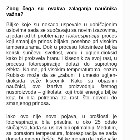
Zbog čega su ovakva zalaganja naučnika
važna?
Biljke koje su nekada uspevale u uobičajenim
uslovima sada se suočavaju sa novim izazovima,
a jedan od tih problema je i
fotorespiracija
, proces
koji smanjuje prinos biljaka, posebno pri visokim
temperaturama. Dok u procesu fotosinteze biljka
koristi sunčevu svetlost, vodu i ugljen-dioksid
kako bi proizvela hranu i kiseonik za svoj rast, u
procesu fotorespiracije dolazi do suprotnog
efekta. Naime, pri visokim temperaturama, enzim
Rubisko može da se „zabuni“ i umesto ugljen-
dioksida veže kiseonik. Kako su objasnili
naučnici, ovo izaziva proizvodnju štetnog
nusproizvoda – glikolata, koji troši energiju biljke
koja bi bila potrebna za rast, što dovodi do
smanjenog prinosa.
Iako ovo nije nova pojava, u prošlosti je
fotorespiracija bila prisutna u oko 25 odsto
slučajeva, kada su uslovi bili optimalniji. Međutim,
sa porastom temperatura, fotorespiracija se sada
događa mnogo češće. Biljke moraju da troše više