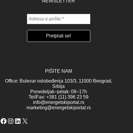
NEWSLETTER
PIŠITE NAM
Office: Bulevar oslobođenja 103/3, 11000 Beograd,
Srbija
Ponedeljak–petak: 09–17h
Tel/Fax: +381 (11) 396 23 59
info@energetskiportal.rs
marketing@energetskiportal.rs
Facebook
Instagram
LinkedIn
X