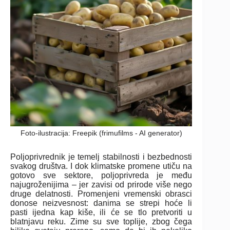
Foto-ilustracija: Freepik (frimufilms - AI generator)
Poljoprivrednik je temelj stabilnosti i bezbednosti
svakog društva. I dok klimatske promene utiču na
gotovo sve sektore, poljoprivreda je među
najugroženijima – jer zavisi od prirode više nego
druge delatnosti. Promenjeni vremenski obrasci
donose neizvesnost: danima se strepi hoće li
pasti ijedna kap kiše, ili će se tlo pretvoriti u
blatnjavu reku. Zime su sve toplije, zbog čega