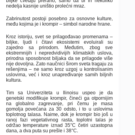
biljke cvetaju prerano, samo da bi ih nekoliko
nedelja kasnije uništio prolećni mraz.
Zabrinutost postoji posebno za osnovne kulture,
među kojima je i krompir – simbol narodne hrane.
Kroz istoriju, svet se prilagođavao promenama –
biljke, ljudi i čitavi ekosistemi evoluirali su
zajedno sa prirodom. Međutim, zbog sve
ekstremnijih i nepredvidivijih klimatskih uslova,
prirodna sposobnost biljaka da se prilagode više
nije dovoljna. Zato naučnici širom sveta tragaju za
rešenjima – ne samo kroz uzgoj u kontrolisanim
uslovima, već i kroz unapređivanje samih biljnih
kultura.
Tim sa Univerziteta u Ilinoisu uspeo je da
genetski modifikuje krompir, čineći ga otpornijim
na globalno zagrevanje, pri čemu je masa
gomolja povećana za 30 odsto, i to u uslovima
toplotnog talasa. Naime, dok je krompir bio još u
ranoj fazi vegetativnog rasta, toplotni talas je
održao temperature iznad 35°C četiri uzastopna
dana, a dva puta su prešle i 38°C.