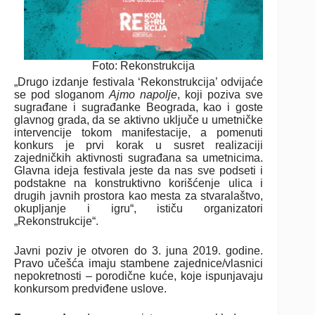
Foto: Rekonstrukcija
„Drugo izdanje festivala ‘Rekonstrukcija’ odvijaće
se pod sloganom
Ajmo napolje
, koji poziva sve
sugrađane i sugrađanke Beograda, kao i goste
glavnog grada, da se aktivno uključe u umetničke
intervencije tokom manifestacije, a pomenuti
konkurs je prvi korak u susret realizaciji
zajedničkih aktivnosti sugrađana sa umetnicima.
Glavna ideja festivala jeste da nas sve podseti i
podstakne na konstruktivno korišćenje ulica i
drugih javnih prostora kao mesta za stvaralaštvo,
okupljanje i igru“, ističu organizatori
„Rekonstrukcije“.
Javni poziv je otvoren do 3. juna 2019. godine.
Pravo učešća imaju stambene zajednice/vlasnici
nepokretnosti – porodične kuće, koje ispunjavaju
konkursom predviđene uslove.