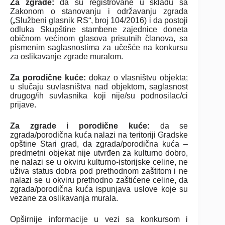
Za zgrade:
da su registrovane u skladu sa
Zakonom o stanovanju i održavanju zgrada
(„Službeni glasnik RS“, broj 104/2016) i da postoji
odluka Skupštine stambene zajednice doneta
običnom većinom glasova prisutnih članova, sa
pismenim saglasnostima za učešće na konkursu
za oslikavanje zgrade muralom.
Za porodične kuće:
dokaz o vlasništvu objekta;
u slučaju suvlasništva nad objektom, saglasnost
drugog/ih suvlasnika koji nije/su podnosilac/ci
prijave.
Za zgrade i porodične kuće:
da se
zgrada/porodična kuća nalazi na teritoriji Gradske
opštine Stari grad, da zgrada/porodična kuća –
predmetni objekat nije utvrđen za kulturno dobro,
ne nalazi se u okviru kulturno-istorijske celine, ne
uživa status dobra pod prethodnom zaštitom i ne
nalazi se u okviru prethodno zaštićene celine, da
zgrada/porodična kuća ispunjava uslove koje su
vezane za oslikavanja murala.
Opširnije informacije u vezi sa konkursom i