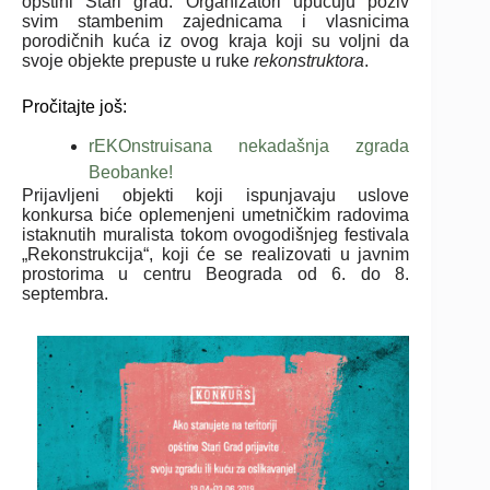
opštini Stari grad. Organizatori upućuju poziv
svim stambenim zajednicama i vlasnicima
porodičnih kuća iz ovog kraja koji su voljni da
svoje objekte prepuste u ruke
rekonstruktora
.
Pročitajte još:
rEKOnstruisana nekadašnja zgrada
Beobanke!
Prijavljeni objekti koji ispunjavaju uslove
konkursa biće oplemenjeni umetničkim radovima
istaknutih muralista tokom ovogodišnjeg festivala
„Rekonstrukcija“, koji će se realizovati u javnim
prostorima u centru Beograda od 6. do 8.
septembra.