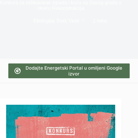
Konkurs za oslikavanje zgrada i kuća sa Starog grada u
okviru Rekonstrukcija
Ekologija
,
Svet
,
Vesti
2 mins
Dodajte Energetski Portal u omiljeni Google
izvor