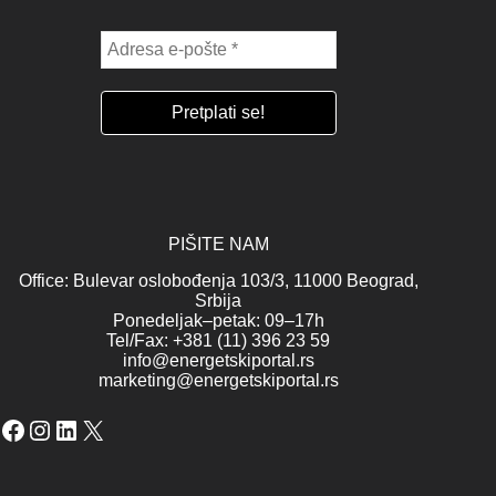
PIŠITE NAM
Office: Bulevar oslobođenja 103/3, 11000 Beograd,
Srbija
Ponedeljak–petak: 09–17h
Tel/Fax: +381 (11) 396 23 59
info@energetskiportal.rs
marketing@energetskiportal.rs
Facebook
Instagram
LinkedIn
X