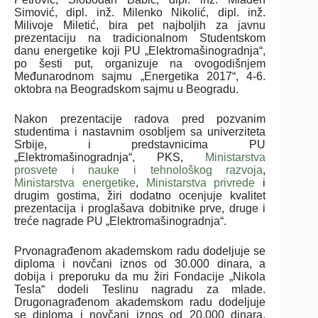
Simović, dipl. inž. Milenko Nikolić, dipl. inž.
Milivoje Miletić, bira pet najboljih za javnu
prezentaciju na tradicionalnom Studentskom
danu energetike koji PU „Elektromašinogradnja“,
po šesti put, organizuje na ovogodišnjem
Međunarodnom sajmu „Energetika 2017“, 4-6.
oktobra na Beogradskom sajmu u Beogradu.
Nakon prezentacije radova pred pozvanim
studentima i nastavnim osobljem sa univerziteta
Srbije, i predstavnicima PU
„Elektromašinogradnja“, PKS,
Ministarstva
prosvete i nauke i tehnološkog razvoja
,
Ministarstva energetike
,
Ministarstva privrede
i
drugim gostima, žiri dodatno ocenjuje kvalitet
prezentacija i proglašava dobitnike prve, druge i
treće nagrade PU „Elektromašinogradnja“.
Prvonagrađenom akademskom radu dodeljuje se
diploma i novčani iznos od 30.000 dinara, a
dobija i preporuku da mu žiri Fondacije „Nikola
Tesla“ dodeli Teslinu nagradu za mlade.
Drugonagrađenom akademskom radu dodeljuje
se diploma i novčani iznos od 20.000 dinara.