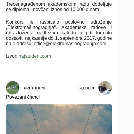
Trećenagrađenom akademskom radu dodeljuje
se diploma i novčani iznos od 10.000 dinara.
Konkurs je raspisalo poslovno udruženje
„Elektromašinogradnja“. Akademske radove i
obrazloženja nadležnih katedri u pdf formatu
dostaviti najkasnije do 1. septembra 2017. godine
na e-adresu: office@elektromasinogradnja.com.
Izvor:
najstudent.com
PRETHODNI
SLEDEĆI
Povezani članci