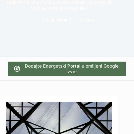
Konkurs za izbor najboljih studentskih akademskih
radova na temu energetike
Srbija
,
Vesti
2 mins
Dodajte Energetski Portal u omiljeni Google
izvor