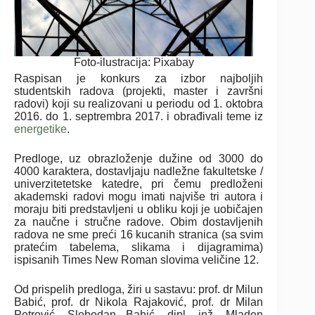
Foto-ilustracija: Pixabay
Raspisan je konkurs za izbor najboljih
studentskih radova (projekti, master i završni
radovi) koji su realizovani u periodu od 1. oktobra
2016. do 1. septrembra 2017. i obrađivali teme iz
energetike
.
Predloge, uz obrazloženje dužine od 3000 do
4000 karaktera, dostavljaju nadležne fakultetske /
univerzitetetske katedre, pri čemu predloženi
akademski radovi mogu imati najviše tri autora i
moraju biti predstavljeni u obliku koji je uobičajen
za naučne i stručne radove. Obim dostavljenih
radova ne sme preći 16 kucanih stranica (sa svim
pratećim tabelema, slikama i dijagramima)
ispisanih Times New Roman slovima veličine 12.
Od prispelih predloga, žiri u sastavu: prof. dr Milun
Babić, prof. dr Nikola Rajaković, prof. dr Milan
Petrović, Slobodan Babić, dipl. inž. Mladen