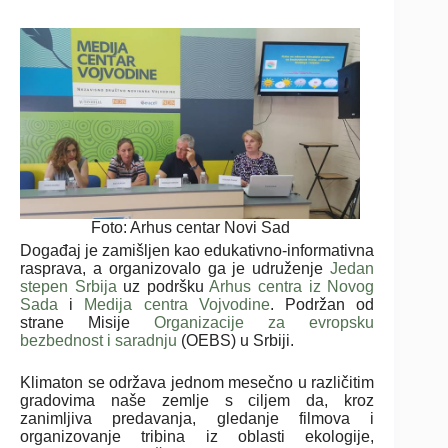
Foto: Arhus centar Novi Sad
Događaj je zamišljen kao edukativno-informativna
rasprava, a organizovalo ga je udruženje
Jedan
stepen Srbija
uz podršku
Arhus centra iz Novog
Sada
i
Medija centra Vojvodine
. Podržan od
strane Misije
Organizacije za evropsku
bezbednost i saradnju
(OEBS) u Srbiji.
Klimaton se održava jednom mesečno u različitim
gradovima naše zemlje s ciljem da, kroz
zanimljiva predavanja, gledanje filmova i
organizovanje tribina iz oblasti ekologije,