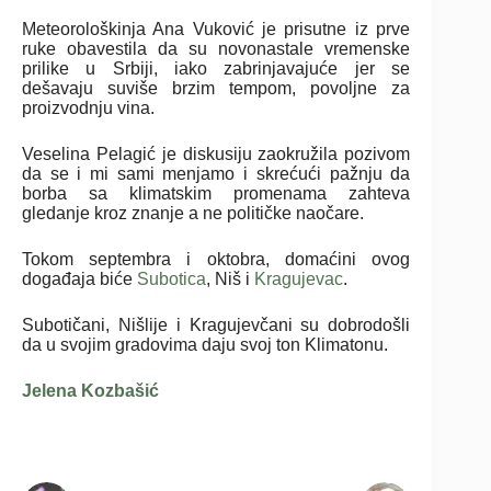
Meteorološkinja Ana Vuković je prisutne iz prve
ruke obavestila da su novonastale vremenske
prilike u Srbiji, iako zabrinjavajuće jer se
dešavaju suviše brzim tempom, povoljne za
proizvodnju vina.
Veselina Pelagić je diskusiju zaokružila pozivom
da se i mi sami menjamo i skrećući pažnju da
borba sa klimatskim promenama zahteva
gledanje kroz znanje a ne političke naočare.
Tokom septembra i oktobra, domaćini ovog
događaja biće
Subotica
, Niš i
Kragujevac
.
Subotičani, Nišlije i Kragujevčani su dobrodošli
da u svojim gradovima daju svoj ton Klimatonu.
Jelena Kozbašić