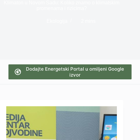
Klimaton u Novom Sadu: Koliko znamo o klimatskim
promenama i rizicima?
Ekologija
2 mins
Dodajte Energetski Portal u omiljeni Google
izvor