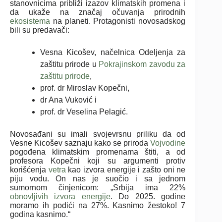
stanovnicima približi izazov klimatskih promena i
da ukaže na značaj očuvanja prirodnih
ekosistema
na planeti. Protagonisti novosadskog
bili su predavači:
Vesna Kicošev, načelnica Odeljenja za
zaštitu prirode u
Pokrajinskom zavodu za
zaštitu prirode
,
prof. dr Miroslav Kopečni,
dr Ana Vuković i
prof. dr Veselina Pelagić.
Novosađani su imali svojevrsnu priliku da od
Vesne Kicošev saznaju kako se priroda
Vojvodine
pogođena klimatskim promenama štiti, a od
profesora Kopečni koji su argumenti protiv
korišćenja
vetra
kao izvora energije i zašto oni ne
piju vodu. On nas je suočio i sa jednom
sumornom činjenicom: „Srbija ima 22%
obnovljivih izvora energije
. Do 2025. godine
moramo ih podići na 27%. Kasnimo žestoko! 7
godina kasnimo.“