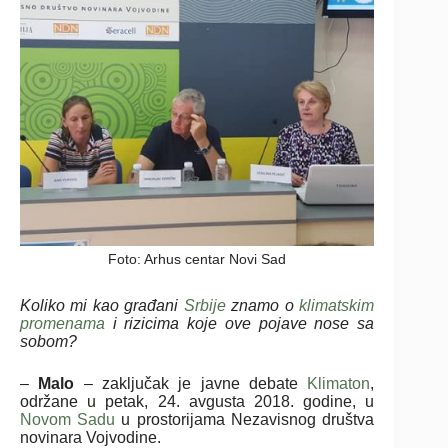
Foto: Arhus centar Novi Sad
Koliko mi kao građani
Srbije
znamo o
klimatskim
promenama
i rizicima koje ove pojave nose sa
sobom?
–
Malo
– zaključak je javne debate
Klimaton
,
održane u petak, 24. avgusta 2018. godine, u
Novom Sadu
u prostorijama Nezavisnog društva
novinara Vojvodine.