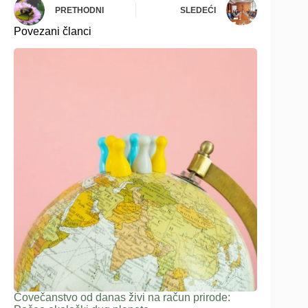
PRETHODNI
SLEDEĆI
Povezani članci
Čovečanstvo od danas živi na račun prirode: