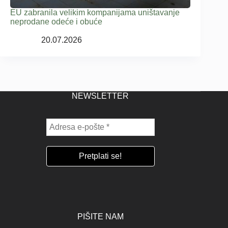
EU zabranila velikim kompanijama uništavanje
neprodane odeće i obuće
20.07.2026
NEWSLETTER
PIŠITE NAM