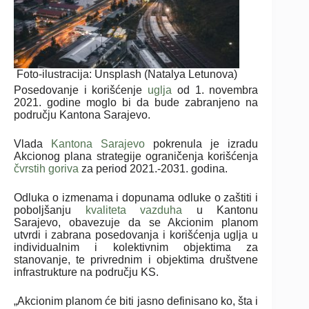
Foto-ilustracija: Unsplash (Natalya Letunova)
Posedovanje i korišćenje
uglja
od 1. novembra
2021. godine moglo bi da bude zabranjeno na
području Kantona Sarajevo.
Vlada
Kantona Sarajevo
pokrenula je izradu
Akcionog plana strategije ograničenja korišćenja
čvrstih goriva
za period 2021.-2031. godina.
Odluka o izmenama i dopunama odluke o zaštiti i
poboljšanju
kvaliteta vazduha
u Kantonu
Sarajevo, obavezuje da se Akcionim planom
utvrdi i zabrana posedovanja i korišćenja uglja u
individualnim i kolektivnim objektima za
stanovanje, te privrednim i objektima društvene
infrastrukture na području KS.
„Akcionim planom će biti jasno definisano ko, šta i