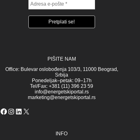
PIŠITE NAM
Office: Bulevar oslobođenja 103/3, 11000 Beograd,
Srbija
Ponedeljak–petak: 09–17h
Tel/Fax: +381 (11) 396 23 59
info@energetskiportal.rs
marketing@energetskiportal.rs
Facebook
Instagram
LinkedIn
X
INFO