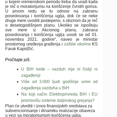
u kojem vremenskom periodu treba da uradi kada
je reč o moratorijumu na korišćenje čvrstih goriva.
U prvom redu se to odnosi na zabranu
posedovanja i korišćenja uglja, dok će se neke
druge mere uvoditi postepeno, s obzirom da je reč
o desetogodišnjem planu. Ukoliko se ispoštuju
sve mere iz Akcionog plana, zabrana
posedovanja i korišćenja uglja uvodi se od 01.
novembra 2021. godine“, naveo je ministar
prostornog uređenja građenja i
zaštite okoline
KS
Faruk Kapidžić.
Pročitajte još:
U BiH tvrde – vazduh nije ni čistiji ni
zagađeniji
Više od 3.000 ljudi godišnje umre od
zagađenja vazduha u BiH
Na koji način Elektroprivreda BiH i EU
promovišu sisteme daljinskog grejanja?
Plan će utvrditi i iznos finansijskih sredstava za
subvencionisanje i d
inamiku realizacije obaveza
u vezi sa moratorijumom korišćenja uglja.