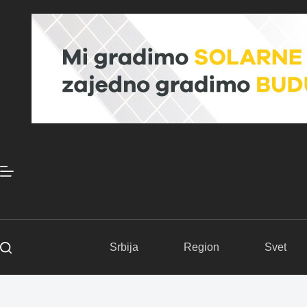
Skip
to
content
Srbija
Region
Svet