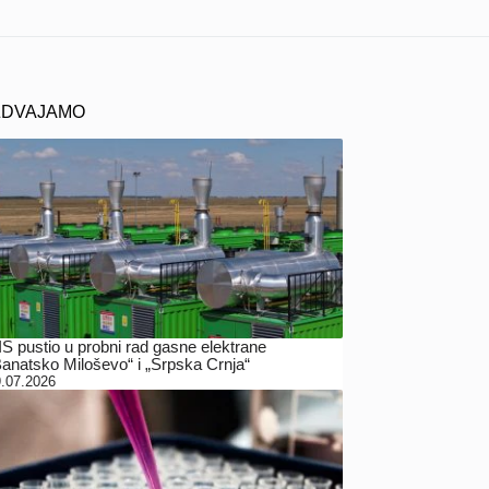
ZDVAJAMO
IS pustio u probni rad gasne elektrane
Banatsko Miloševo“ i „Srpska Crnja“
.07.2026