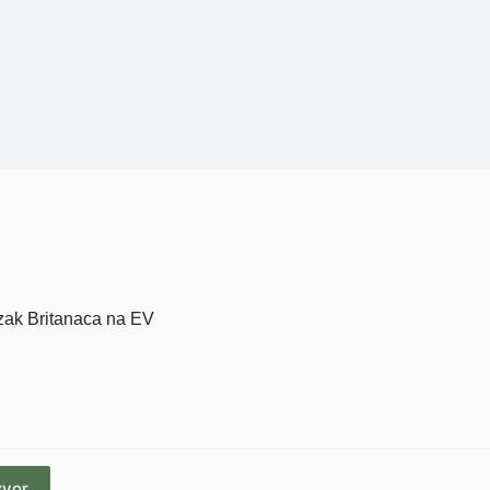
lazak Britanaca na EV
zvor