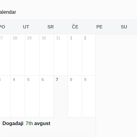
alendar
PO
UT
SR
ČE
PE
SU
27
28
29
30
31
1
2
3
4
5
6
7
8
9
Događaji
7th
avgust