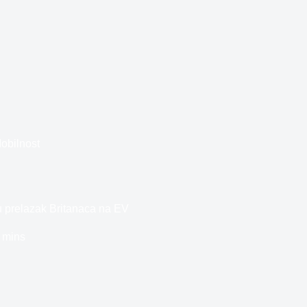
obilnost
ju prelazak Britanaca na EV
 mins