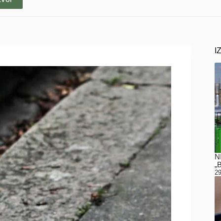
I
N
„
29