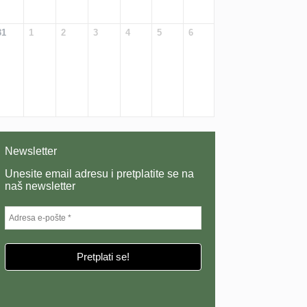
31
1
2
3
4
5
6
Newsletter
Unesite email adresu i pretplatite se na
naš newsletter