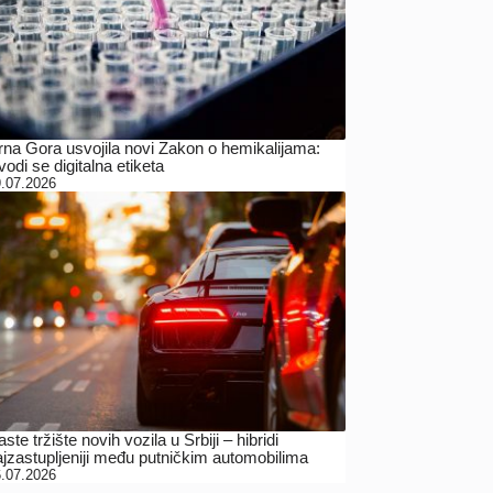
rna Gora usvojila novi Zakon o hemikalijama:
odi se digitalna etiketa
.07.2026
ste tržište novih vozila u Srbiji – hibridi
ajzastupljeniji među putničkim automobilima
.07.2026