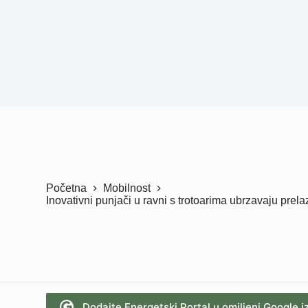
Početna
Mobilnost
Inovativni punjači u ravni s trotoarima ubrzavaju pre
Dodajte Energetski Portal u omiljeni Google i