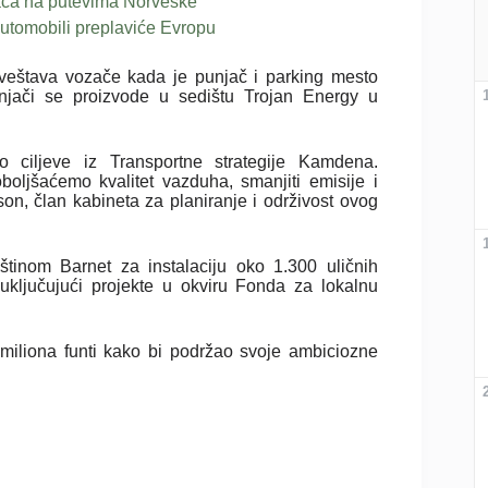
inaca na putevima Norveške
automobili preplaviće Evropu
aveštava vozače kada je punjač i parking mesto
unjači se proizvode u sedištu Trojan Energy u
o ciljeve iz Transportne strategije Kamdena.
boljšaćemo kvalitet vazduha, smanjiti emisije i
on, član kabineta za planiranje i održivost ovog
štinom Barnet za instalaciju oko 1.300 uličnih
 uključujući projekte u okviru Fonda za lokalnu
miliona funti kako bi podržao svoje ambiciozne