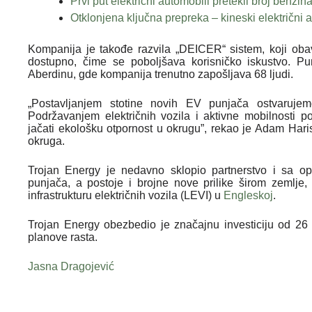
Prvi put električni automobili pretekli broj benz
Otklonjena ključna prepreka – kineski električni 
Kompanija je takođe razvila „DEICER“ sistem, koji ob
dostupno, čime se poboljšava korisničko iskustvo. P
Aberdinu, gde kompanija trenutno zapošljava 68 ljudi.
„Postavljanjem stotine novih EV punjača ostvarujem
Podržavanjem električnih vozila i aktivne mobilnosti po
jačati ekološku otpornost u okrugu”, rekao je Adam Haris
okruga.
Trojan Energy je nedavno sklopio partnerstvo i sa op
punjača, a postoje i brojne nove prilike širom zemlje,
infrastrukturu električnih vozila (LEVI) u
Engleskoj
.
Trojan Energy obezbedio je značajnu investiciju od 26 
planove rasta.
Jasna Dragojević