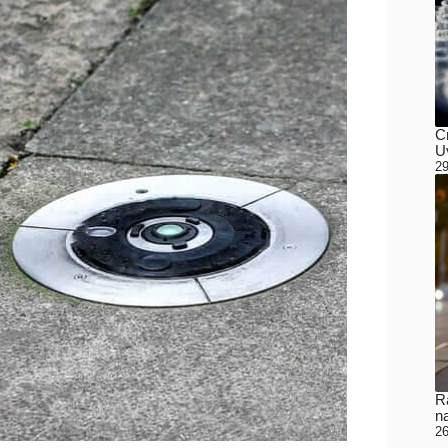
C
Uv
29
Ra
n
26