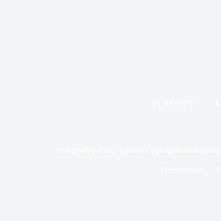
21.03.2025
M
Inovativni punjači u ravni s trotoarima ubrzava
Mobilnost
2