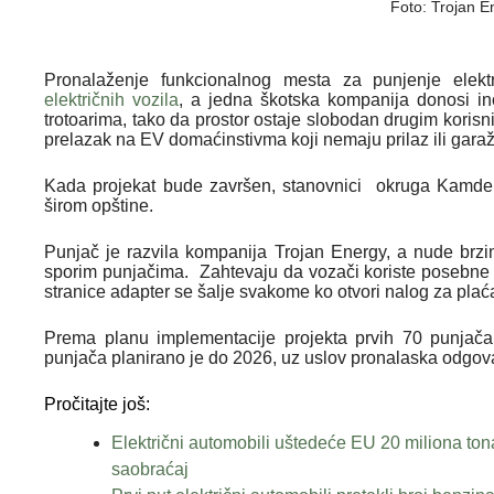
Foto: Trojan E
Pronalaženje funkcionalnog mesta za punjenje elekt
električnih vozila
, a jedna škotska kompanija donosi in
trotoarima, tako da prostor ostaje slobodan drugim koris
prelazak na EV domaćinstivma koji nemaju prilaz ili garaž
Kada projekat bude završen, stanovnici okruga Kamd
širom opštine.
Punjač je razvila kompanija Trojan Energy, a nude brzi
sporim punjačima. Zahtevaju da vozači koriste posebne 
stranice adapter se šalje svakome ko otvori nalog za plać
Prema planu implementacije projekta prvih 70 punjača
punjača planirano je do 2026, uz uslov pronalaska odgova
Pročitajte još:
Električni automobili uštedeće EU 20 miliona ton
saobraćaj