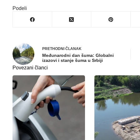
Podeli
PRETHODNI
ČLANAK
Međunarodni dan šuma: Globalni
izazovi i stanje šuma u Srbiji
Povezani članci