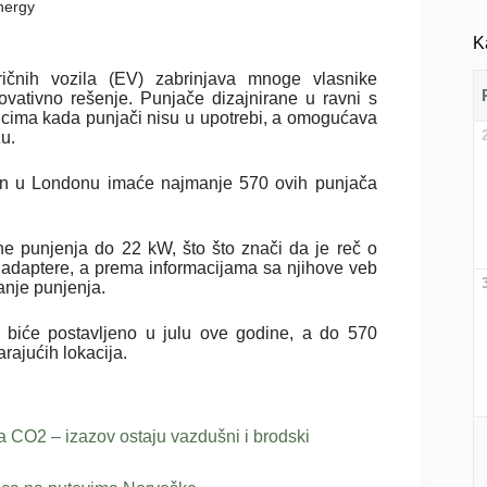
nergy
K
ričnih vozila (EV) zabrinjava mnoge vlasnike
ovativno rešenje. Punjače dizajnirane u ravni s
nicima kada punjači nisu u upotrebi, a omogućava
u.
en u Londonu imaće najmanje 570 ovih punjača
ne punjenja do 22 kW, što što znači da je reč o
adaptere, a prema informacijama sa njihove veb
anje punjenja.
 biće postavljeno u julu ove godine, a do 570
rajućih lokacija.
a CO2 – izazov ostaju vazdušni i brodski