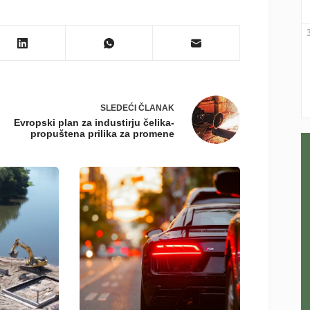
SLEDEĆI
ČLANAK
Evropski plan za industirju čelika-
propuštena prilika za promene