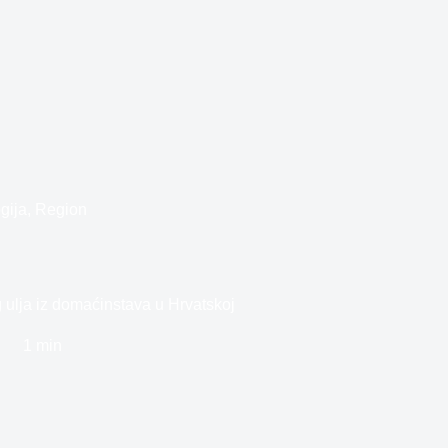
gija
,
Region
g ulja iz domaćinstava u Hrvatskoj
1 min