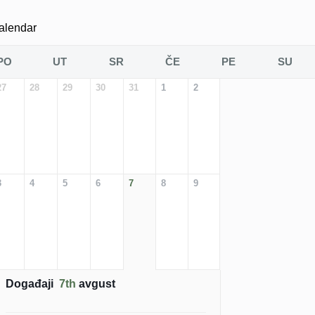
alendar
PO
UT
SR
ČE
PE
SU
27
28
29
30
31
1
2
3
4
5
6
7
8
9
Događaji
7th
avgust