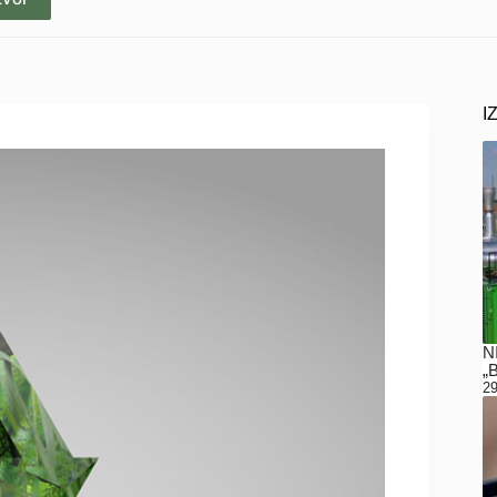
I
N
„
29