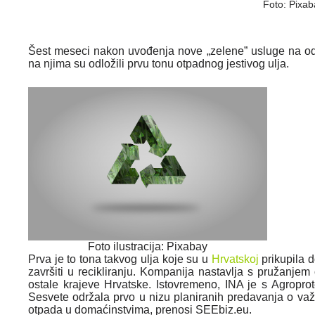
Foto: Pixab
Šest meseci nakon uvođenja nove „zelene” usluge na 
na njima su odložili prvu tonu otpadnog jestivog ulja.
Foto ilustracija: Pixabay
Prva je to tona takvog ulja koje su u
Hrvatskoj
prikupila d
završiti u recikliranju. Kompanija nastavlja s pružanje
ostale krajeve Hrvatske. Istovremeno, INA je s Agropro
Sesvete održala prvo u nizu planiranih predavanja o važno
otpada u domaćinstvima, prenosi SEEbiz.eu.