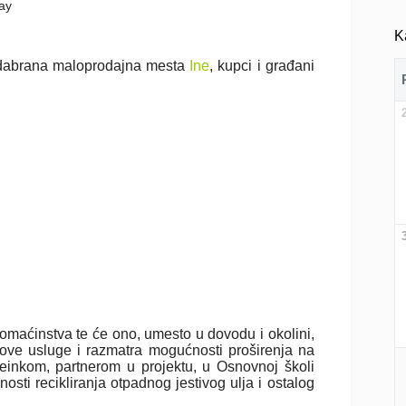
ay
K
odabrana maloprodajna mesta
Ine
, kupci i građani
omaćinstva te će ono, umesto u dovodu i okolini,
m ove usluge i razmatra mogućnosti proširenja na
teinkom, partnerom u projektu, u Osnovnoj školi
sti recikliranja otpadnog jestivog ulja i ostalog