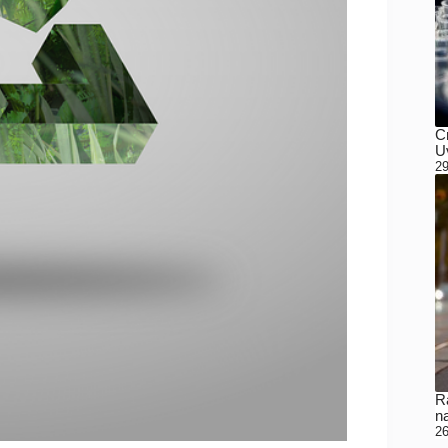
C
Uv
29
Ra
n
26