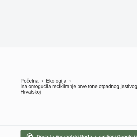
Početna
Ekologija
Ina omogućila recikliranje prve tone otpadnog jestivo
Hrvatskoj
Dodajte Energetski Portal u omiljeni Google i