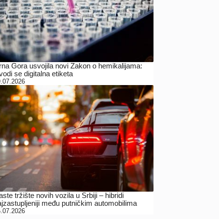
rna Gora usvojila novi Zakon o hemikalijama:
odi se digitalna etiketa
.07.2026
ste tržište novih vozila u Srbiji – hibridi
ajzastupljeniji među putničkim automobilima
.07.2026