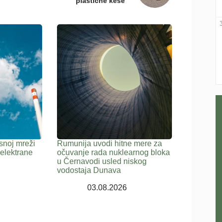
plastične kese
snoj mreži
Rumunija uvodi hitne mere za
elektrane
očuvanje rada nuklearnog bloka
u Černavodi usled niskog
vodostaja Dunava
03.08.2026