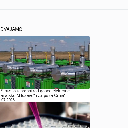
ZDVAJAMO
IS pustio u probni rad gasne elektrane
Banatsko Miloševo“ i „Srpska Crnja“
.07.2026