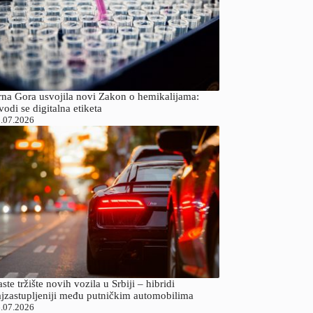
rna Gora usvojila novi Zakon o hemikalijama:
odi se digitalna etiketa
.07.2026
ste tržište novih vozila u Srbiji – hibridi
ajzastupljeniji među putničkim automobilima
.07.2026