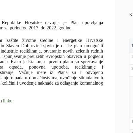
K
 Republike Hrvatske usvojila je Plan upravljanja
m za period od 2017. do 2022. godine.
ar zaštite životne sredine i energetike Hrvatske
in Slaven Dobrović izjavio je da će plan omogućiti
 industrije recikliranja, otvaranje novih zelenih radnih
i ispunjavanje preuzetih evropskih obaveza u pogledu
iranja. Kako je istakao, u prvom planu su sprečavanje
nka otpada, ponovna upotreba, recikliranje i
stiranje. Važnije mere iz Plana su i odvojeno
ljanje otpada u domaćinstvima, uvođenje stimulativnih
 i količini i uvođenje naknade za odlaganje komunalnog
em
linku
.