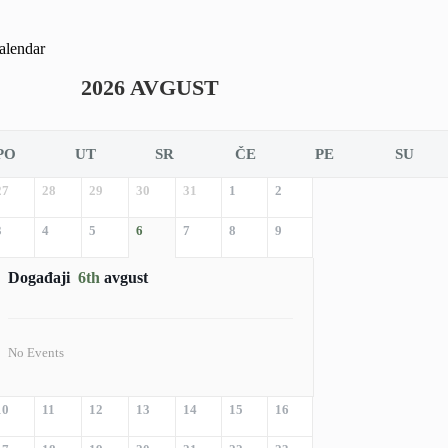
alendar
2026 AVGUST
PO
UT
SR
ČE
PE
SU
27
28
29
30
31
1
2
3
4
5
6
7
8
9
Događaji
6th
avgust
No Events
10
11
12
13
14
15
16