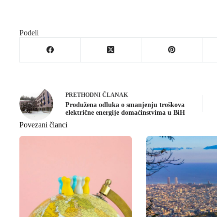
Podeli
PRETHODNI
ČLANAK
Produžena odluka o smanjenju troškova
električne energije domaćinstvima u BiH
Povezani članci