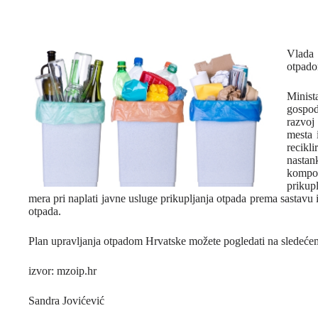
Vlada
otpado
Minist
gospod
razvoj
mesta 
recikl
nasta
kompo
prikup
mera pri naplati javne usluge prikupljanja otpada prema sastavu
otpada.
Plan upravljanja otpadom Hrvatske možete pogledati na sledeć
izvor: mzoip.hr
Sandra Jovićević