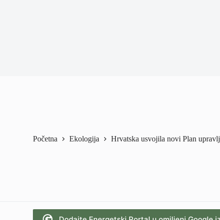
Početna
Ekologija
Hrvatska usvojila novi Plan uprav
Dodajte Energetski Portal u omiljeni Google i