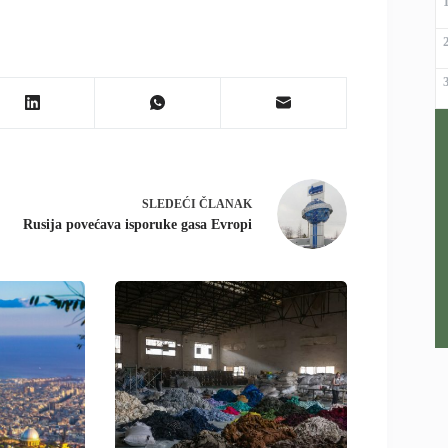
SLEDEĆI
ČLANAK
Rusija povećava isporuke gasa Evropi