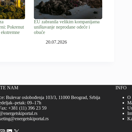
za
EU zabranila velikim kompanijama
eni: Pokrenut
uništavanje neprodane odeće i
 ekstremne
obuće
20.07.2026
ITE NAM
INFO
ce: Bulevar oslobođenja 103/3, 11000 Beograd, Srbija
O
deljak–petak: 09–17h
Ma
Fax: +381 (11) 396 23 59
Us
@energetskiportal.rs
Im
eting@energetskiportal.rs
Ka
cebook
Instagram
LinkedIn
X