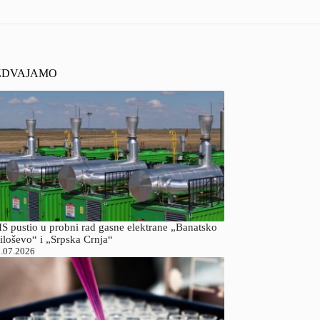
ZDVAJAMO
S pustio u probni rad gasne elektrane „Banatsko
iloševo“ i „Srpska Crnja“
.07.2026