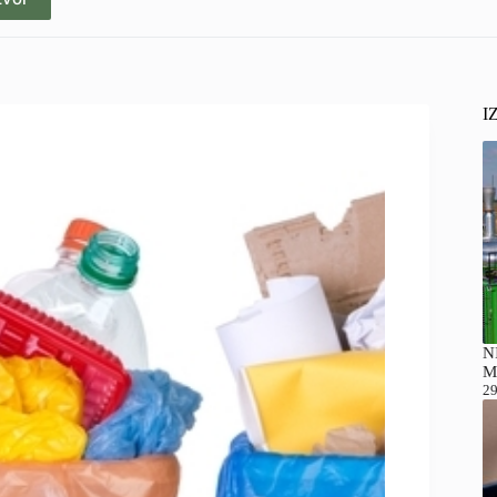
I
NI
M
29