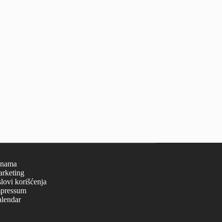
 nama
rketing
lovi korišćenja
pressum
lendar