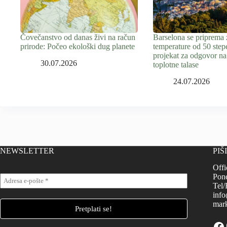
Čovečanstvo od danas živi na račun
Barselona se priprema 
prirode: Počeo ekološki dug planete
temperature od 50 step
projekat za odgovor na
30.07.2026
toplotne talase
24.07.2026
NEWSLETTER
PIŠ
Offi
Pone
Tel/
info
mark
Fa