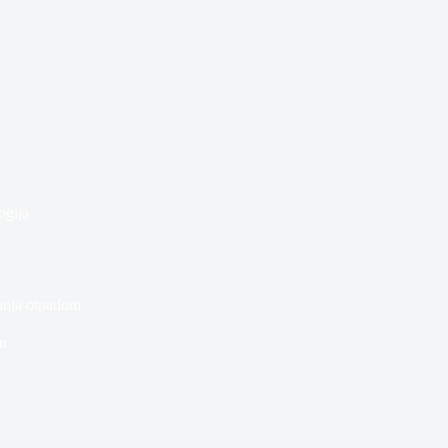
ogija
janja otpadom
n