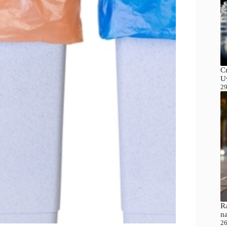
C
Uv
29
Ra
n
26