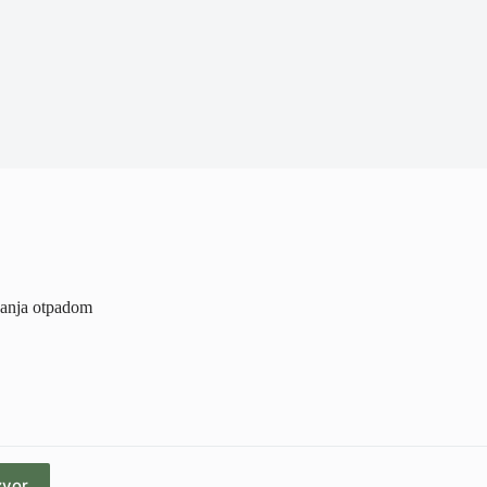
ljanja otpadom
zvor