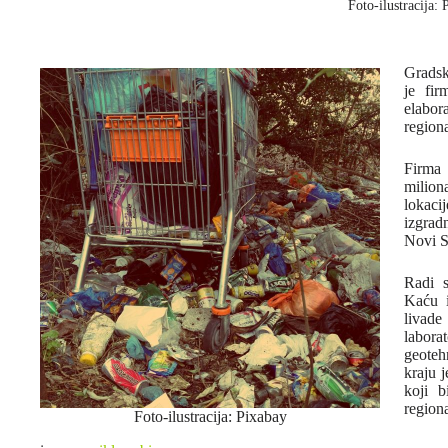
Foto-ilustracija: 
Gradsk
je fi
elabor
region
Firma
milion
lokaci
izgrad
Novi S
Radi s
Kaću i
livad
laborat
geoteh
kraju 
koji b
region
Foto-ilustracija: Pixabay