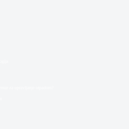
ogija
entar za upravljanje otpadom?
n