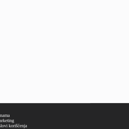
 nama
rketing
lovi korišćenja