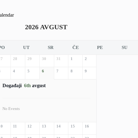
alendar
2026 AVGUST
PO
UT
SR
ČE
PE
SU
27
28
29
30
31
1
2
3
4
5
6
7
8
9
Događaji
6th
avgust
No Events
10
11
12
13
14
15
16