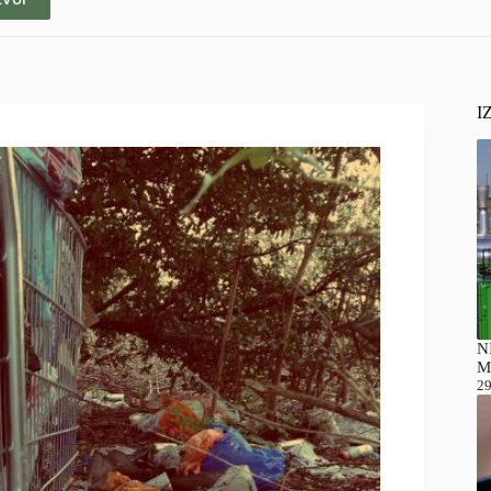
I
NI
M
29