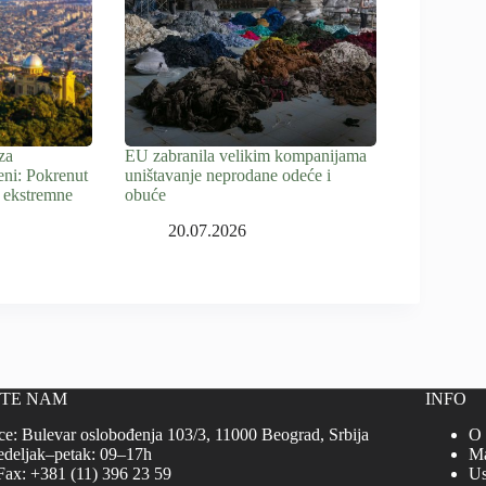
za
EU zabranila velikim kompanijama
eni: Pokrenut
uništavanje neprodane odeće i
 ekstremne
obuće
20.07.2026
ITE NAM
INFO
ce: Bulevar oslobođenja 103/3, 11000 Beograd, Srbija
O
deljak–petak: 09–17h
Ma
Fax: +381 (11) 396 23 59
Us