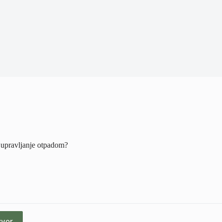
a upravljanje otpadom?
zvor