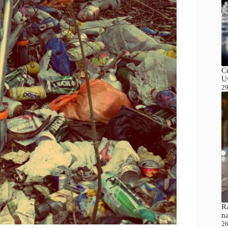
C
Uv
29
Ra
n
26