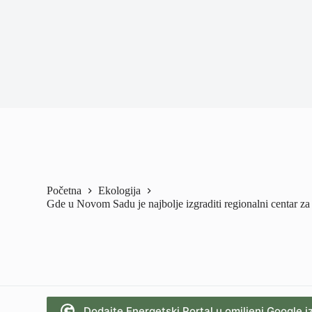
Početna
Ekologija
Gde u Novom Sadu je najbolje izgraditi regionalni centar z
Dodajte Energetski Portal u omiljeni Google i