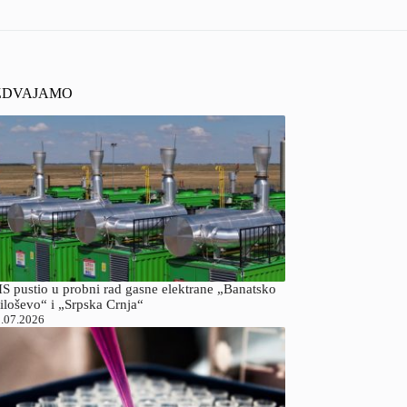
ZDVAJAMO
S pustio u probni rad gasne elektrane „Banatsko
iloševo“ i „Srpska Crnja“
.07.2026