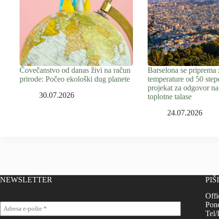
Čovečanstvo od danas živi na račun
Barselona se priprema 
prirode: Počeo ekološki dug planete
temperature od 50 step
projekat za odgovor na
30.07.2026
toplotne talase
24.07.2026
NEWSLETTER
PIŠ
Offi
Pone
Tel/