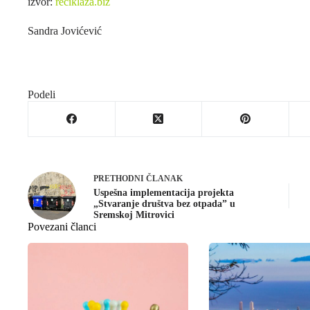
izvor:
reciklaza.biz
Sandra Jovićević
Podeli
PRETHODNI
ČLANAK
Uspešna implementacija projekta
„Stvaranje društva bez otpada” u
Sremskoj Mitrovici
Povezani članci