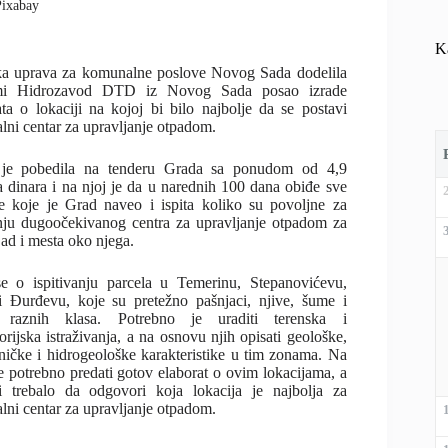
Pixabay
K
a uprava za komunalne poslove Novog Sada dodelila
rmi Hidrozavod DTD iz Novog Sada posao izrade
ata o lokaciji na kojoj bi bilo najbolje da se postavi
alni centar za upravljanje otpadom.
 je pobedila na tenderu Grada sa ponudom od 4,9
a dinara i na njoj je da u narednih 100 dana obiđe sve
je koje je Grad naveo i ispita koliko su povoljne za
nju dugoočekivanog centra za upravljanje otpadom za
ad i mesta oko njega.
e o ispitivanju parcela u Temerinu, Stepanovićevu,
 Đurđevu, koje su pretežno pašnjaci, njive, šume i
e raznih klasa. Potrebno je uraditi terenska i
orijska istraživanja, a na osnovu njih opisati geološke,
ničke i hidrogeološke karakteristike u tim zonama. Na
je potrebno predati gotov elaborat o ovim lokacijama, a
i trebalo da odgovori koja lokacija je najbolja za
alni centar za upravljanje otpadom.