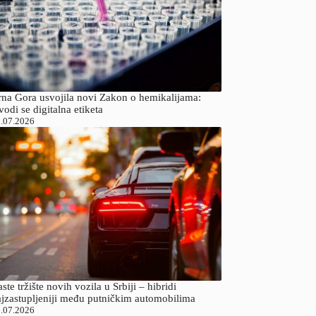
rna Gora usvojila novi Zakon o hemikalijama:
odi se digitalna etiketa
.07.2026
ste tržište novih vozila u Srbiji – hibridi
ajzastupljeniji među putničkim automobilima
.07.2026