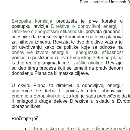
Foto-ilustracija: Unsplash
Evropska komisija
preduzela je prve korake u
postupku revizije
Direktive o obnovljivoj energiji
i
Direktive o energetskoj efikasnosti
i pozvala građane i
učesnike da iznesu svoje komentare na temu planova
za njihovu izmenu. Revizija te dve direktive važna je
pri utvrđivanju kako će politike koje se odnose na
obnovljive izvore energije
i
energetsku efikasnost
pomoći u postizanju ciljeva
Evropskog zelenog plana
kad je reč o pitanjima klime i
zaštite okoline
. Revizije
su deo šireg procesa koji se temelji na predviđenom
donošenju Plana za klimatske ciljeve.
U okviru Plana za direktivu o obnovljivoj energiji
proceniće se treba li povećati udeo obnovljive
energije u
Evropskoj uniji
, za koji je sada predviđeno da t
li prilagoditi druge delove Direktive u skladu s Evrop
bioraznolikost.
Pročitajte još:
U Francuskoj počelo sklapanje džinovskog vešta