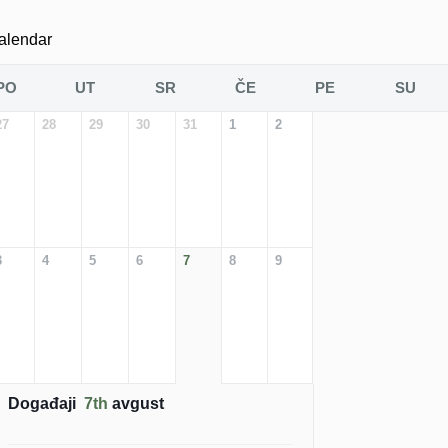
alendar
PO
UT
SR
ČE
PE
SU
27
28
29
30
31
1
2
3
4
5
6
7
8
9
Događaji
7th
avgust