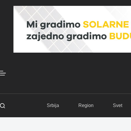
Skip
to
content
Srbija
Region
Svet