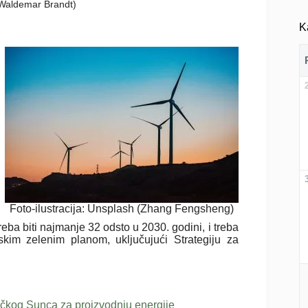
 (Waldemar Brandt)
K
Foto-ilustracija: Unsplash (Zhang Fengsheng)
reba biti najmanje 32 odsto u 2030. godini, i treba
skim zelenim planom, uključujući Strategiju za
čkog Sunca za proizvodnju energije