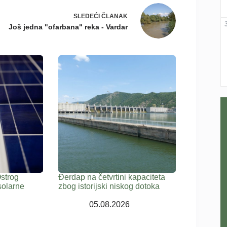
SLEDEĆI
ČLANAK
Još jedna "ofarbana" reka - Vardar
Ostrog
Đerdap na četvrtini kapaciteta
solarne
zbog istorijski niskog dotoka
05.08.2026