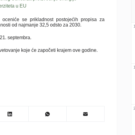
erziteta u EU
i oceniće se prikladnost postojećih propisa za
snosti od najmanje 32,5 odsto za 2030.
 21. septembra.
savetovanje koje će započeti krajem ove godine.