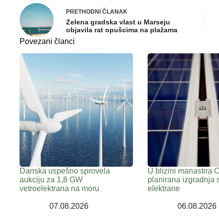
PRETHODNI
ČLANAK
Zelena gradska vlast u Marseju
objavila rat opušcima na plažama
Povezani članci
Danska uspešno sprovela
U blizini manastira 
aukciju za 1,8 GW
planirana izgradnja 
vetroelektrana na moru
elektrane
07.08.2026
06.08.2026