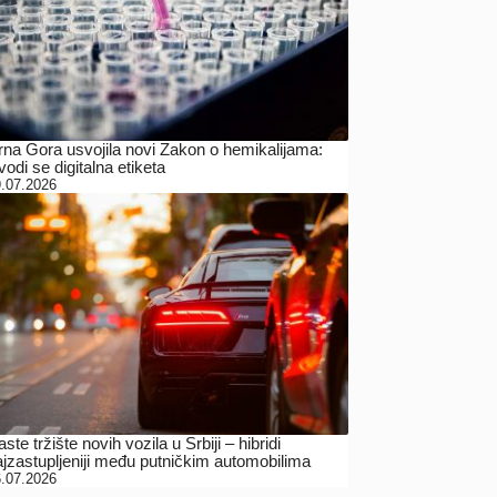
rna Gora usvojila novi Zakon o hemikalijama:
odi se digitalna etiketa
.07.2026
ste tržište novih vozila u Srbiji – hibridi
ajzastupljeniji među putničkim automobilima
.07.2026