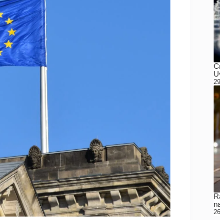
C
Uv
29
Ra
n
26