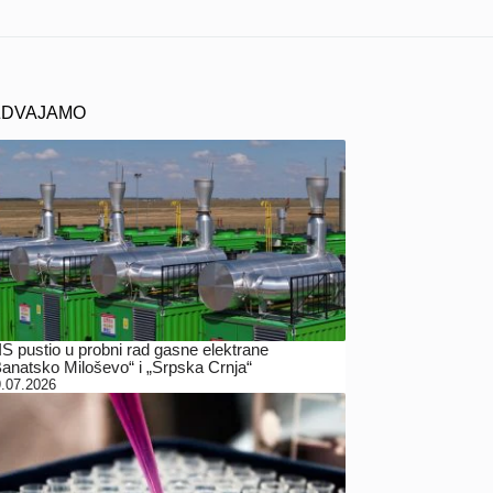
ZDVAJAMO
IS pustio u probni rad gasne elektrane
Banatsko Miloševo“ i „Srpska Crnja“
.07.2026