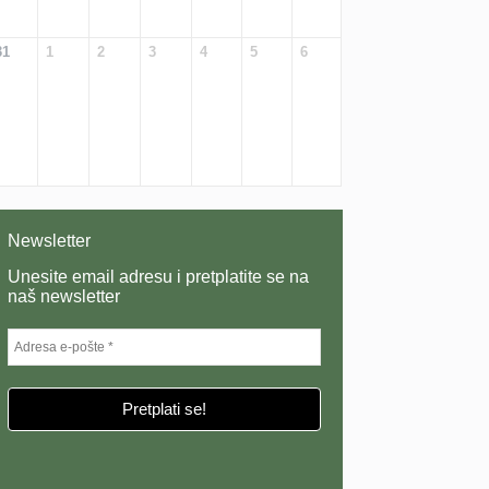
31
1
2
3
4
5
6
Newsletter
Unesite email adresu i pretplatite se na
naš newsletter