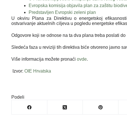
Evropska komisija objavila plan za zaštitu biodiv
Predstavljen Evropski zeleni plan
U okviru Plana za Direktivu o energetskoj efikasnost
ostvarivanje aktuelnih ciljeva u pogledu energetske efika
Odgovore koji se odnose na ta dva plana treba poslati do
Sledeća faza u reviziji tih direktiva biće otvoreno javno 
Više informacija možete pronaći
ovde
.
Izvor:
OIE Hrvatska
Podeli