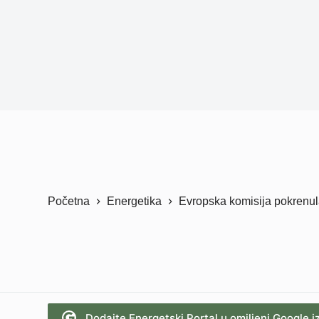
Početna
Energetika
Evropska komisija pokrenula
Dodajte Energetski Portal u omiljeni Google i