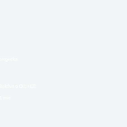
nergetika
irektiva o OIE i EE
1 min