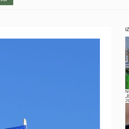
I
N
„
29