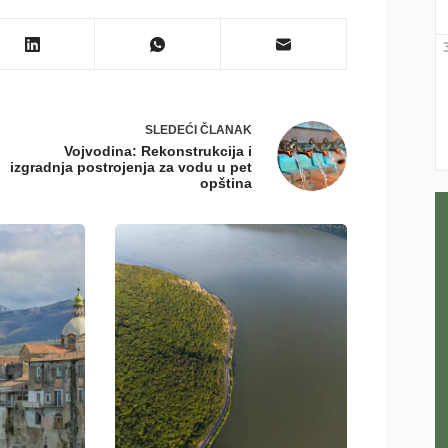
SLEDEĆI
ČLANAK
Vojvodina: Rekonstrukcija i
izgradnja postrojenja za vodu u pet
opština