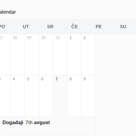
alendar
PO
UT
SR
ČE
PE
SU
27
28
29
30
31
1
2
3
4
5
6
7
8
9
Događaji
7th
avgust