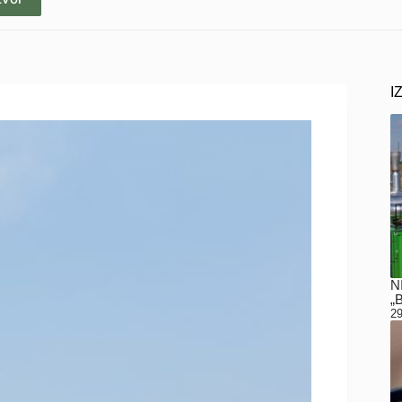
I
N
„
29