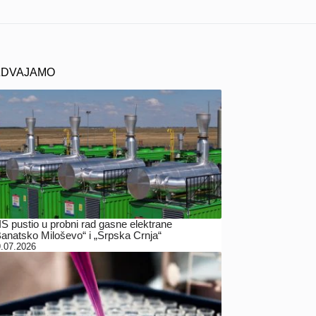
ZDVAJAMO
IS pustio u probni rad gasne elektrane
Banatsko Miloševo“ i „Srpska Crnja“
.07.2026