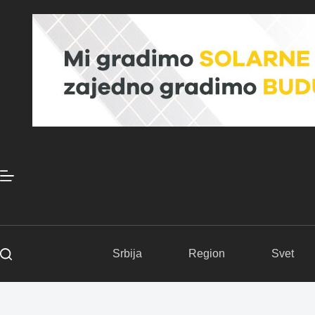
Skip
to
content
Srbija
Region
Svet