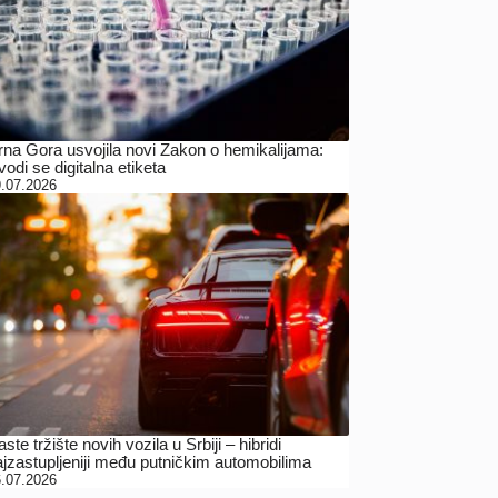
rna Gora usvojila novi Zakon o hemikalijama:
odi se digitalna etiketa
.07.2026
ste tržište novih vozila u Srbiji – hibridi
ajzastupljeniji među putničkim automobilima
.07.2026