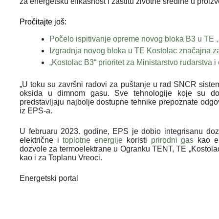
za energetsku efikasnost i zaštitu životne sredine u proizvo
Pročitajte još:
Počelo ispitivanje opreme novog bloka B3 u TE ,
Izgradnja novog bloka u TE Kostolac značajna za
„Kostolac B3“ prioritet za Ministarstvo rudarstva i
„U toku su završni radovi za puštanje u rad SNCR sistem
oksida u dimnom gasu. Sve tehnologije koje su do 
predstavljaju najbolje dostupne tehnike prepoznate o
iz EPS-a.
U februaru 2023. godine, EPS je dobio integrisanu do
električne i
toplotne energije
koristi
prirodni gas
kao en
dozvole za termoelektrane u Ogranku TENT, TE „Kostolac
kao i za Toplanu Vreoci.
Energetski portal