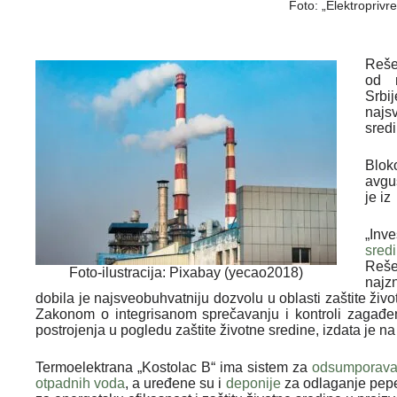
Foto: „Elektroprivre
Reše
od n
Srbi
najs
sredi
Blok
avgu
je i
„Inv
sred
Reše
Foto-ilustracija: Pixabay (yecao2018)
najz
dobila je najsveobuhvatniju dozvolu u oblasti zaštite ži
Zakonom o integrisanom sprečavanju i kontroli zagađen
postrojenja u pogledu zaštite životne sredine, izdata je 
Termoelektrana „Kostolac B“ ima sistem za
odsumporava
otpadnih voda
, a uređene su i
deponije
za odlaganje pepel