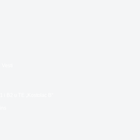
Vesti
1 i B2 u TE „Kostolac B“
ins