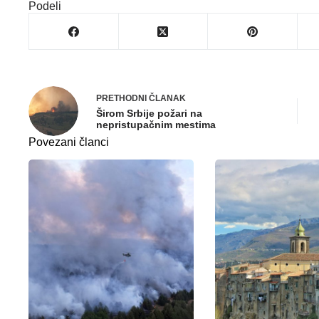
Podeli
PRETHODNI
ČLANAK
Širom Srbije požari na
nepristupačnim mestima
Povezani članci