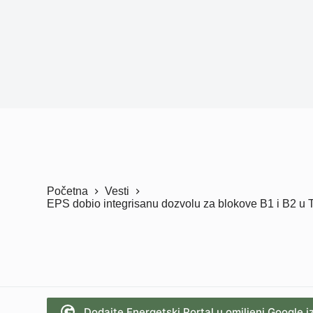
Početna
Vesti
EPS dobio integrisanu dozvolu za blokove B1 i B2 u 
Dodajte Energetski Portal u omiljeni Google i