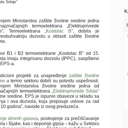
de Srbije”
K
njem Ministarstva zaštite životne sredine jedna
ajznačajnijih termoelektrana „Elektroprivrede
je”, Termoelektrana
„Kostolac B”
, dobila je
veobuhvatniju dozvolu u oblasti zaštite životne
ne.
ovi B1 i B2 termoelektrane „Kostolac B” od 15.
sta imaju integrisanu dozvolu (IPPC), saopšteno
z EPS-a.
esticioni projekti za unapređenje
zaštite životne
ine
u termo sektoru dobili su potvrdu uspešnosti.
njem Ministarstva životne sredine jedna od
načajnijih termoelektrana
„Elektroprivrede Srbije“
votne sredine. EPS je ispunio obaveze u skladu sa
ja i ova dozvola, koja propisuje uslove za rad
na 10 godina”, navode iz ovog preduzeća.
nje dimnih gasova
, postrojenje za prečišćavanje
a i šljake, kao i deponije gipsa – kažu u Sektoru