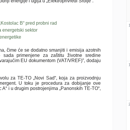
dnji energije i uglja u „Elektroprivredi Srbije”.
,Kostolac B“ pred probni rad
 energetski sektor
 energetike
a, čime će se dodatno smanjiti i emisija azotnih
sada primenjene za zaštitu životne sredine
dgovarajućim EU dokumentom (VAT/VREF)”, dodaju
zvolu za TE-TO „Novi Sad“, koja za proizvodnju
ergent. U toku je procedura za dobijanje ove
 A“ i u drugim postrojenjima „Panonskih TE-TO“,