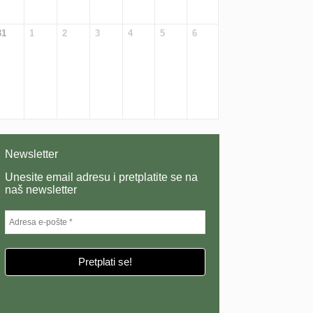
31
1
2
3
4
5
6
Newsletter
Unesite email adresu i pretplatite se na
naš newsletter