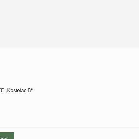
TE „Kostolac B“
zvor