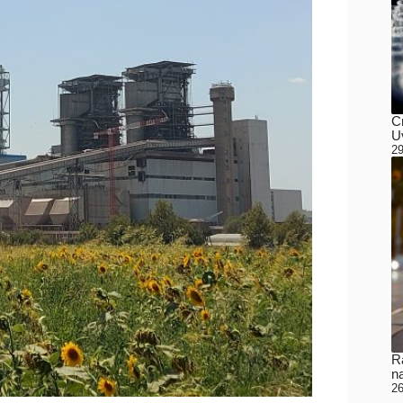
C
Uv
29
Ra
n
26