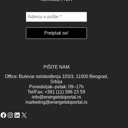
PIŠITE NAM
Office: Bulevar oslobođenja 103/3, 11000 Beograd,
Srbija
Ponedeljak–petak: 09–17h
Tel/Fax: +381 (11) 396 23 59
info@energetskiportal.rs
marketing@energetskiportal.rs
Facebook
Instagram
LinkedIn
X