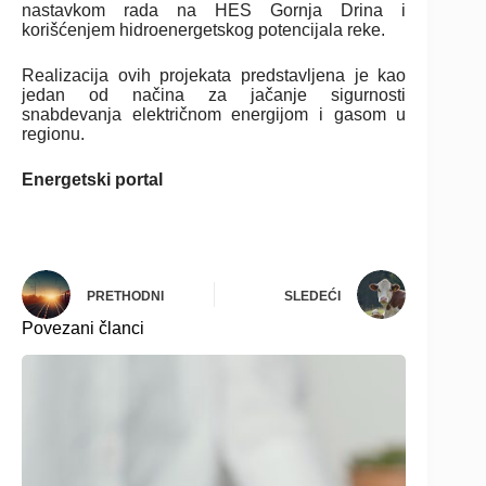
nastavkom rada na HES Gornja Drina i
korišćenjem hidroenergetskog potencijala reke.
Realizacija ovih projekata predstavljena je kao
jedan od načina za jačanje sigurnosti
snabdevanja električnom energijom i gasom u
regionu.
Energetski portal
PRETHODNI
SLEDEĆI
Povezani članci