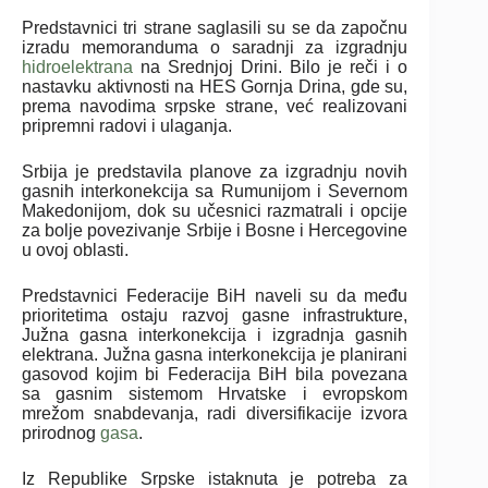
Predstavnici tri strane saglasili su se da započnu
izradu memoranduma o saradnji za izgradnju
hidroelektrana
na Srednjoj Drini. Bilo je reči i o
nastavku aktivnosti na HES Gornja Drina, gde su,
prema navodima srpske strane, već realizovani
pripremni radovi i ulaganja.
Srbija je predstavila planove za izgradnju novih
gasnih interkonekcija sa Rumunijom i Severnom
Makedonijom, dok su učesnici razmatrali i opcije
za bolje povezivanje Srbije i Bosne i Hercegovine
u ovoj oblasti.
Predstavnici Federacije BiH naveli su da među
prioritetima ostaju razvoj gasne infrastrukture,
Južna gasna interkonekcija i izgradnja gasnih
elektrana. Južna gasna interkonekcija je planirani
gasovod kojim bi Federacija BiH bila povezana
sa gasnim sistemom Hrvatske i evropskom
mrežom snabdevanja, radi diversifikacije izvora
prirodnog
gasa
.
Iz Republike Srpske istaknuta je potreba za