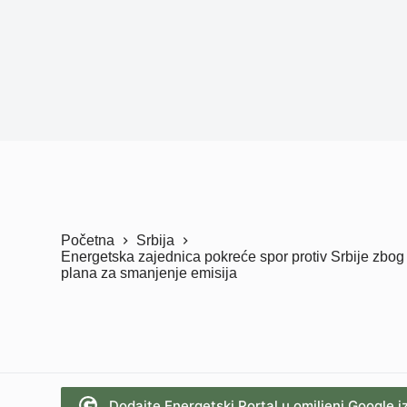
Početna
Srbija
Energetska zajednica pokreće spor protiv Srbije zbo
plana za smanjenje emisija
Dodajte Energetski Portal u omiljeni Google i