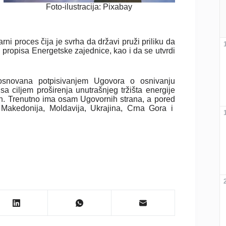
Foto-ilustracija: Pixabay
ni proces čija je svrha da državi pruži priliku da
ropisa Energetske zajednice, kao i da se utvrdi
osnovana potpisivanjem Ugovora o osnivanju
a ciljem proširenja unutrašnjeg tržišta energije
n. Trenutno ima osam Ugovornih strana, a pored
 Makedonija, Moldavija, Ukrajina, Crna Gora i