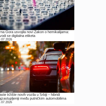
rna Gora usvojila novi Zakon o hemikalijama:
odi se digitalna etiketa
.07.2026
ste tržište novih vozila u Srbiji – hibridi
ajzastupljeniji među putničkim automobilima
.07.2026