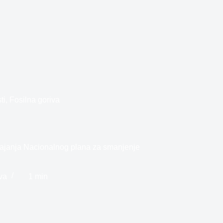
ti
,
Fosilna goriva
vajanja Nacionalnog plana za smanjenje
va
1 min