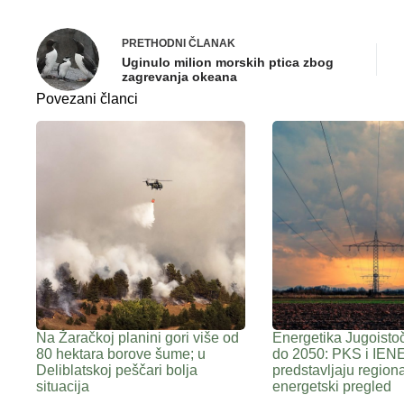
PRETHODNI
ČLANAK
Uginulo milion morskih ptica zbog
zagrevanja okeana
Povezani članci
Na Žaračkoj planini gori više od
Energetika Jugoisto
80 hektara borove šume; u
do 2050: PKS i IEN
Deliblatskoj peščari bolja
predstavljaju regiona
situacija
energetski pregled