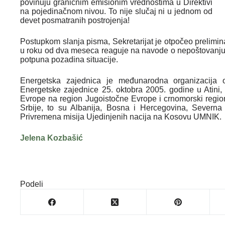
povinuju graničnim emisionim vrednostima u Direktivi
na pojedinačnom nivou. To nije slučaj ni u jednom od
devet posmatranih postrojenja!
Postupkom slanja pisma, Sekretarijat je otpočeo preliminar
u roku od dva meseca reaguje na navode o nepoštovanju p
potpuna pozadina situacije.
Energetska zajednica je međunarodna organizacija 
Energetske zajednice 25. oktobra 2005. godine u Atini, s
Evrope na region Jugoistočne Evrope i crnomorski regio
Srbije, to su Albanija, Bosna i Hercegovina, Severna
Privremena misija Ujedinjenih nacija na Kosovu UMNIK.
Jelena Kozbašić
Podeli