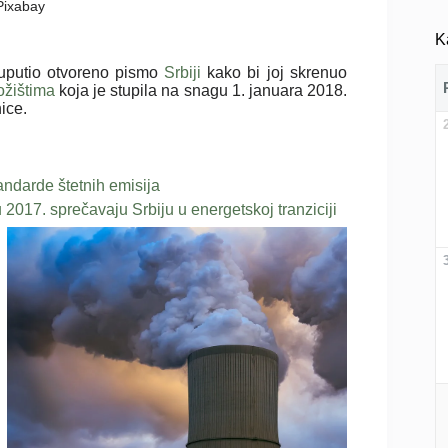
 Pixabay
K
uputio otvoreno pismo
Srbiji
kako bi joj skrenuo
ložištima
koja je stupila na snagu 1. januara 2018.
ice.
andarde štetnih emisija
2017. sprečavaju Srbiju u energetskoj tranziciji