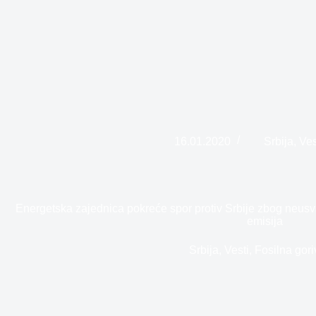
16.01.2020
Srbija
,
Ves
Energetska zajednica pokreće spor protiv Srbije zbog neus
emisija
Srbija
,
Vesti
,
Fosilna gori