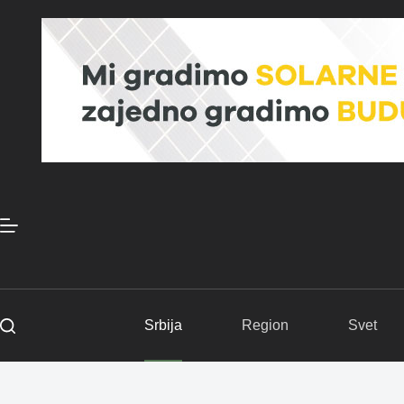
Skip
to
content
Srbija
Region
Svet