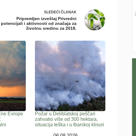
SLEDEĆI
ČLANAK
Pripremljen izveštaj Privredni
potencijali i aktivnosti od značaja za
životnu sredinu za 2018.
čne Evrope
Požar u Deliblatskoj peščari
E
zahvatio više od 300 hektara,
lni
situacija teška i u Ibarskoj klisuri
06.08.2026