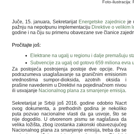
Foto-ilustracija:
Juče, 15. januara, Sekretarijat
Energetske zajednice
je 
pažnju na nepotpunu implementaciju
Direktive o velikim 
godine i na čiju su primenu obavezane sve članice zajedn
Pročitajte još:
Elektrane na ugalj u regionu i dalje premašuju st
Subvencije za ugalj od gotovo 659 miliona evra u 
Za postojeća postrojenja postoje dve opcije. Prva
podrazumeva usaglašavanje sa graničnim emisionim
vrednostima sumpor-dioksida, azotnih oksida i
prašine navedenim u Direktivi na pojedinačnom nivou
ili usvajanje
Nacionalnog plana za smanjenje emisija
.
Sekretarijat je Srbiji još 2016. godine odobrio Nacrt
ovog dokumenta, a prethodnih godina je nekoliko
puta pozvao nacionalne vlasti da ga usvoje, što se
nije dogodilo. U otvorenom pismu se naglašava da
velika ložišta, zbog izostanka zakonski obavezujućeg
Nacionalnog plana za smanjenje emisija, treba da se