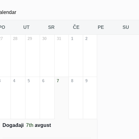
alendar
PO
UT
SR
ČE
PE
SU
27
28
29
30
31
1
2
3
4
5
6
7
8
9
Događaji
7th
avgust