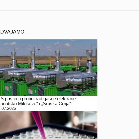
ZDVAJAMO
IS pustio u probni rad gasne elektrane
Banatsko Miloševo“ i „Srpska Crnja“
.07.2026