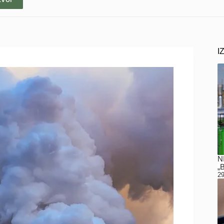
I
N
„
29