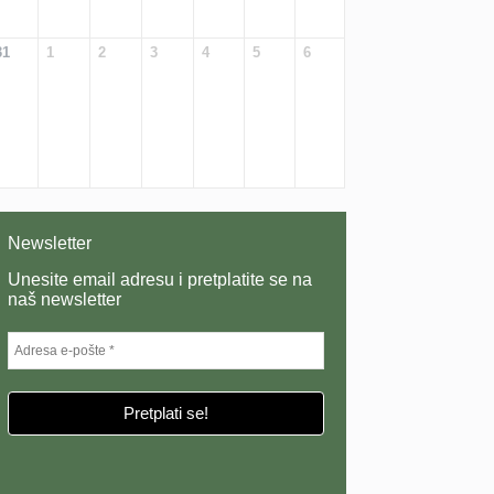
31
1
2
3
4
5
6
Newsletter
Unesite email adresu i pretplatite se na
naš newsletter