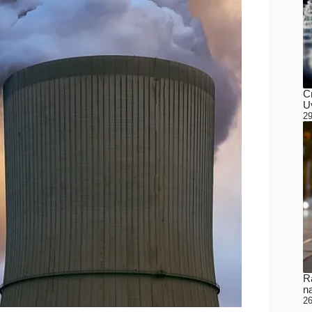
C
Uv
29
Ra
n
26