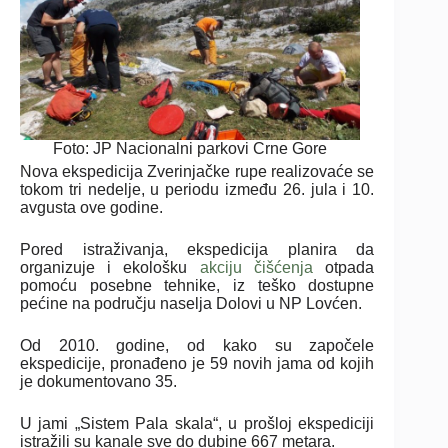
Foto: JP Nacionalni parkovi Crne Gore
Nova ekspedicija Zverinjačke rupe realizovaće se
tokom tri nedelje, u periodu između 26. jula i 10.
avgusta ove godine.
Pored istraživanja, ekspedicija planira da
organizuje i ekološku
akciju čišćenja
otpada
pomoću posebne tehnike, iz teško dostupne
pećine na području naselja Dolovi u NP Lovćen.
Od 2010. godine, od kako su započele
ekspedicije, pronađeno je 59 novih jama od kojih
je dokumentovano 35.
U jami „Sistem Pala skala“, u prošloj ekspediciji
istražili su kanale sve do dubine 667 metara.