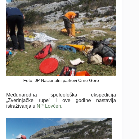
Foto: JP Nacionalni parkovi Crne Gore
Međunarodna speleološka ekspedicija
„Zverinjačke rupe‟ i ove godine nastavlja
istraživanja u
NP Lovćen
.