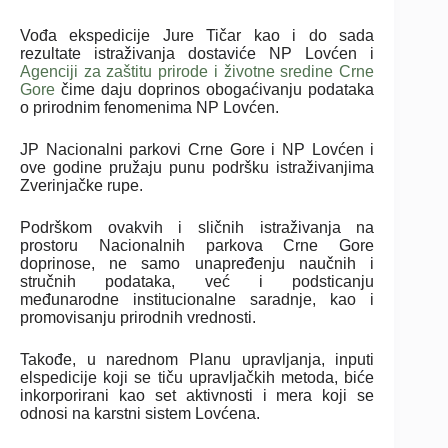
Vođa ekspedicije Jure Tičar kao i do sada
rezultate istraživanja dostaviće NP Lovćen i
Agenciji za zaštitu prirode i životne sredine Crne
Gore
čime daju doprinos obogaćivanju podataka
o prirodnim fenomenima NP Lovćen.
JP Nacionalni parkovi Crne Gore i NP Lovćen i
ove godine pružaju punu podršku istraživanjima
Zverinjačke rupe.
Podrškom ovakvih i sličnih istraživanja na
prostoru Nacionalnih parkova Crne Gore
doprinose, ne samo unapređenju naučnih i
stručnih podataka, već i podsticanju
međunarodne institucionalne saradnje, kao i
promovisanju prirodnih vrednosti.
Takođe, u narednom Planu upravljanja, inputi
elspedicije koji se tiču upravljačkih metoda, biće
inkorporirani kao set aktivnosti i mera koji se
odnosi na karstni sistem Lovćena.