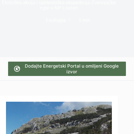
Ekološka akcija i speleološka ekspedicija Zverinjačke
rupe u NP Lovćen
Ekologija
1 min
Dodajte Energetski Portal u omiljeni Google
izvor