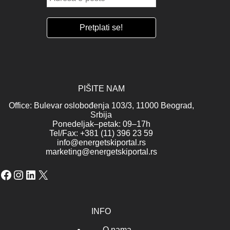
PIŠITE NAM
Office: Bulevar oslobođenja 103/3, 11000 Beograd,
Srbija
Ponedeljak–petak: 09–17h
Tel/Fax: +381 (11) 396 23 59
info@energetskiportal.rs
marketing@energetskiportal.rs
Facebook
Instagram
LinkedIn
X
INFO
O nama