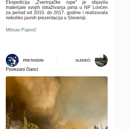
Ekspedicija „Zverinjačke rupe‟ je objavila
materijale svojih istraživanja jama u NP Lovćen
za period od 2010. do 2017. godine i realizovala
nekoliko javnih prezentacija u Sloveniji.
Milisav Pajević
PRETHODNI
SLEDEĆI
Povezani članci