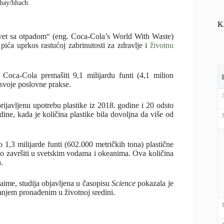
xabay/hhach
K
et sa otpadom“ (eng. Coca-Cola’s World With Waste)
pića uprkos rastućoj zabrinutosti za zdravlje i
životnu
 Coca-Cola premašiti 9,1 milijardu funti (4,1 milion
svoje poslovne prakse.
ijavljenu upotrebu plastike iz 2018. godine i 20 odsto
ne, kada je količina plastike bila dovoljna da više od
 1,3 milijarde funti (602.000 metričkih tona) plastične
o završiti u svetskim vodama i okeanima. Ova količina
.
aime, studija objavljena u časopisu
Science
pokazala je
anjem pronađenim u životnoj sredini.