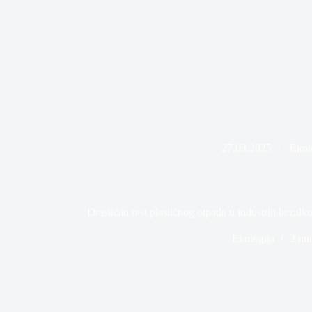
27.03.2025
Ekol
Drastičan rast plastičnog otpada u industriji bezal
Ekologija
2 mi