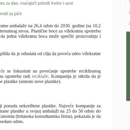
ru za dan, vraćajući prirodi fosfor i azot
 vodi za piće
ratne ambalaže na 26,4 odsto do 2030. godine (sa 10,2
trenutnog nivoa. Plastične boce za višekratnu upotrebu
 da jedna višekratna boca može sprečiti proizvodnju i
ila da je odustala od cilja da poveća udeo višekratne
će se fokusirati na povećanje upotrebe recikliranog
tnu upotrebu radi
reciklaže
. Kompanija je otkrila da je
e plastike (umesto nove plastike).
i ponuda nekorištene plastike. Najveće kompanije za
lirane plastike u svojoj ambalaži na 25 do 50 odsto do
Eunomia (britanska konsultantska firma), pokazala je da
 sedam odsto.