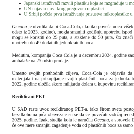
Japanski istraživači razvili plastiku koja se razgrađuje u mo
UN najavio novi krug pregovora o plastici
U Srbiji počela prva istraživanja prisustva mikroplastike u
Oceana
je utvrdila da bi Coca-Cola, ukoliko poveća udeo višek
odsto iz 2023. godine), mogla smanjiti godišnju upotrebu ispod 
mogu se koristiti do 25 puta, a staklene do 50 puta, što znači
upotrebu do 49 dodatnih jednokratnih boca.
Međutim, kompanija Coca-Cola je u decembru 2024. godine saopšt
ambalaže na 25 odsto prodaje.
Umesto svojih prethodnih ciljeva, Coca-Cola je objavila da 
materijala i na prikupljanje svojih plastičnih boca za jednokra
2022. godine uložila skoro milijardu dolara u kupovinu recikliran
Reciklirani PET
U SAD raste uvoz recikliranog PET-a, iako širom sveta postoj
bezalkoholna pića obavezale su se da će povećati sadržaj recik
2025. godine. Ipak, studija koju je naručila
Oceana
, a sprovela 
će ove mere smanjiti zagađenje voda od plastičnih boca za samo