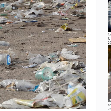
C
Uv
29
Ra
n
26