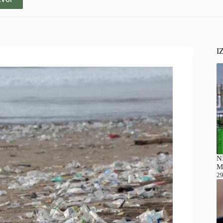
I
NI
M
29