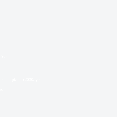
ogija
koholnih pića do 2030. godine
ns