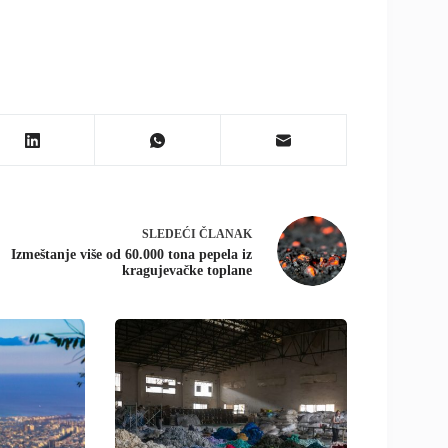
SLEDEĆI
ČLANAK
Izmeštanje više od 60.000 tona pepela iz
kragujevačke toplane