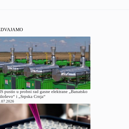
ZDVAJAMO
S pustio u probni rad gasne elektrane „Banatsko
iloševo“ i „Srpska Crnja“
.07.2026