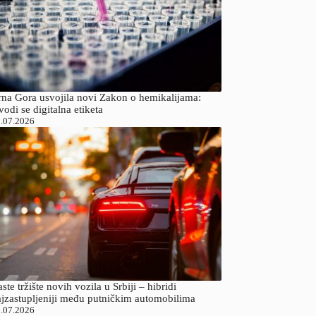
rna Gora usvojila novi Zakon o hemikalijama:
odi se digitalna etiketa
.07.2026
ste tržište novih vozila u Srbiji – hibridi
ajzastupljeniji među putničkim automobilima
.07.2026