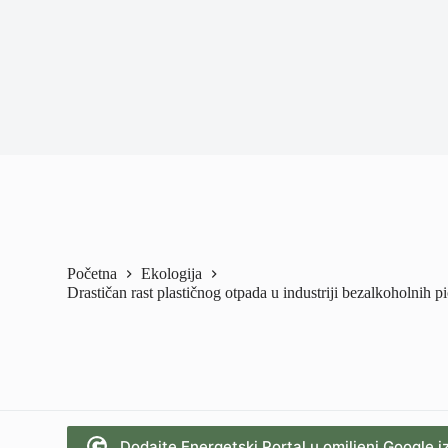
Početna
Ekologija
Drastičan rast plastičnog otpada u industriji bezalkoholnih 
Dodajte Energetski Portal u omiljeni Google i