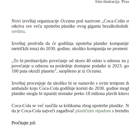
foto-ilustracija: Pi
Novi izveštaj organizacije
Oceana
pod nazivom „Coca-Colin sv
otkriva sve veću upotrebu plastike ovog giganta bezalkoholnih 
sredinu
.
Izveštaj predviđa da će godišnja upotreba plastike kompanije
metričkih tona) do 2030. godine, ukoliko kompanija ne promeni 
„To bi predstavljalo povećanje od skoro 40 odsto u odnosu na pr
povećanje u odnosu na poslednje dostupne podatke iz 2023. godi
100 puta okruži planetu”, saopšteno je iz
Oceana.
Izveštaj procenjuje da ukoliko bi se nastavilo s ovim tempom do
ambalaže koju Coca-Cola godišnje koristi do 2030. godine mogl
plastike mogla bi ispuniti stomake preko 18 miliona plavih kitova
Coca-Cola se već suočila sa kritikama zbog upotrebe plastike. N
da je Coca-Cola najveći zagađivač
plastičnim otpadom
s brendir
Pročitajte još: