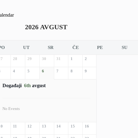
alendar
2026 AVGUST
PO
UT
SR
ČE
PE
SU
27
28
29
30
31
1
2
3
4
5
6
7
8
9
Događaji
6th
avgust
No Events
10
11
12
13
14
15
16