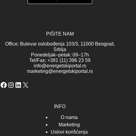
PIŠITE NAM
Office: Bulevar oslobođenja 103/3, 11000 Beograd,
Srbija
Ponedeljak–petak: 09–17h
Tel/Fax: +381 (11) 396 23 59
info@energetskiportal.rs
marketing@energetskiportal.rs
Facebook
Instagram
LinkedIn
X
INFO
O nama
Marketing
Uslovi korišćenja