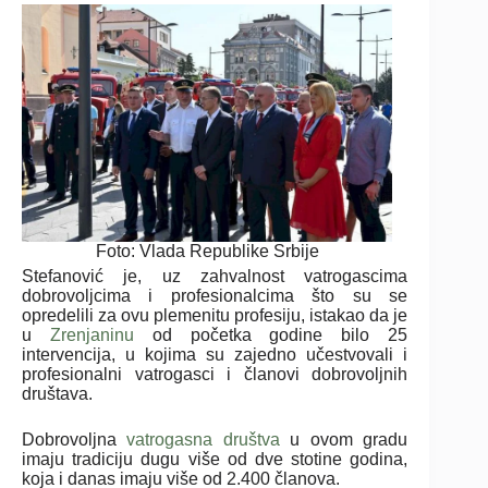
Foto: Vlada Republike Srbije
Stefanović je, uz zahvalnost vatrogascima
dobrovoljcima i profesionalcima što su se
opredelili za ovu plemenitu profesiju, istakao da je
u
Zrenjaninu
od početka godine bilo 25
intervencija, u kojima su zajedno učestvovali i
profesionalni vatrogasci i članovi dobrovoljnih
društava.
Dobrovoljna
vatrogasna društva
u ovom gradu
imaju tradiciju dugu više od dve stotine godina,
koja i danas imaju više od 2.400 članova.