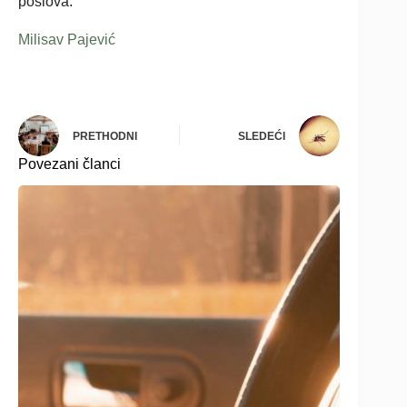
poslova.
Milisav Pajević
PRETHODNI
SLEDEĆI
Povezani članci