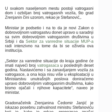
U svakom naseljenom mestu postoji vatrogasni
dom i ozbiljan broj vatrogasnih vozila, što grad
Zrenjanin čini uzorom, rekao je Stefanović,.
Ministar je podsetio i na to da je novi Zakon o
dobrovoljnom vatrogastvu donet upravo u saradnji
sa svim dobrovoljnim vatrogasnim društvima u
Srbiji i da
Sektor za vanredne situacije MUP-a
radi intenzivno na tome da bi se oživela ova
institucija.
„Sektor za vanredne situacije do kraja godine će
imati najveći broj
vatrogasaca
u poslednjih deset
godina. Nastavićemo i sa zanavljanjem vozila za
vatrogasce, a ona koja nisu više u eksploataciji u
Ministarstvu unutrašnjih poslova doniraćemo
upravo dobrovoljnim vatrogasnim društvima, kako
bismo ojačali i njihove kapacitete“, naveo je
ministar.
Gradonačelnik Zrenjanina Čedomir Janjić je
iskazao posebnu zahvalnost ministru Stefanoviću
koji je, kako je rekao, prepoznao značaj