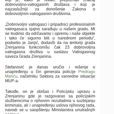
dobrovoljno-vatrogasnih društava i koji je
najzaslužniji za donošenje Zakona o
dobrovoljnim vatrogasnim društvima.
„Dobrovoljni vatrogasci i pripadnici profesionalnih
vatrogasaca sjajno sarađuju u našem gradu. Mi
se trudimo da održavamo i opremu i naše objekte
i tako će sigurno biti u narednom periodu“,
podsetio je Janjić, dodavši da na teritoriji grada
Zrenjanina funkcionišu čak 23 dobrovoljna
vatrogasna društva u sastavu Vatrogasnog
saveza Grada Zrenjanina.
Stefanović je danas uručio i rešenje o
unapređenju u čin generala policije
Predragu
Mariću
, načelniku Sektora za vanredne situacije
MUP-a.
Takođe, on je obišao i Policijsku upravu u
Zrenjaninu gde je razgovarao sa policijskim
službenicima o njihovim rezultatima u suzbijanju
kriminala, ali i unapređenju uslova njihovog rada,
navodi se u saopštenju Ministarstva unutrašnjih