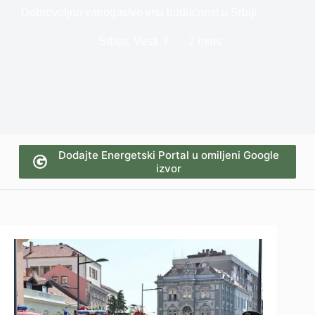
Dobrovoljno vatrogastvo ima budućnost u Srbiji
Srbija
,
Vesti
2 mins
Dodajte Energetski Portal u omiljeni Google
izvor