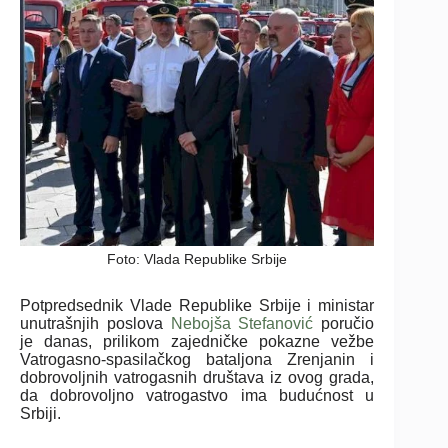
Foto: Vlada Republike Srbije
Potpredsednik Vlade Republike Srbije i ministar
unutrašnjih poslova
Nebojša Stefanović
poručio
je danas, prilikom zajedničke pokazne vežbe
Vatrogasno-spasilačkog bataljona Zrenjanin i
dobrovoljnih vatrogasnih društava iz ovog grada,
da dobrovoljno vatrogastvo ima budućnost u
Srbiji.