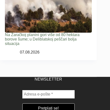
Na Žaračkoj planini gori više od 80 hektara
borove šume; u Deliblatskoj peščari bolja
situacija
07.08.2026
NEWSLETTER