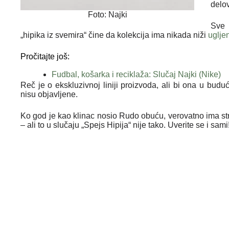
delo
Foto: Najki
Sve 
„hipika iz svemira“ čine da kolekcija ima nikada niži
ugljen
Pročitajte još:
Fudbal, košarka i reciklaža: Slučaj Najki (Nike)
Reč je o ekskluzivnoj liniji proizvoda, ali bi ona u bu
nisu objavljene.
Ko god je kao klinac nosio Rudo obuću, verovatno ima str
– ali to u slučaju „Spejs Hipija“ nije tako. Uverite se i sami