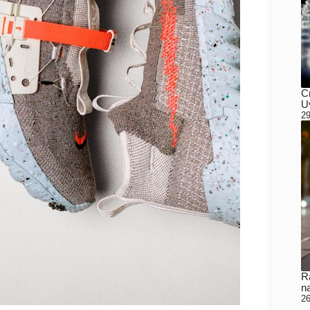
C
Uv
29
Ra
n
26