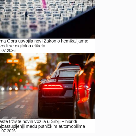
rna Gora usvojila novi Zakon o hemikalijama:
odi se digitalna etiketa
.07.2026
ste tržište novih vozila u Srbiji – hibridi
ajzastupljeniji među putničkim automobilima
.07.2026