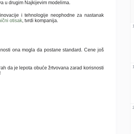
va u drugim Najkijevim modelima.
inovacije i tehnologije neophodne za nastanak
ični otisak
, tvrdi kompanija.
dućnosti ona mogla da postane standard. Cene još
ah da je lepota obuće žrtvovana zarad korisnosti
!