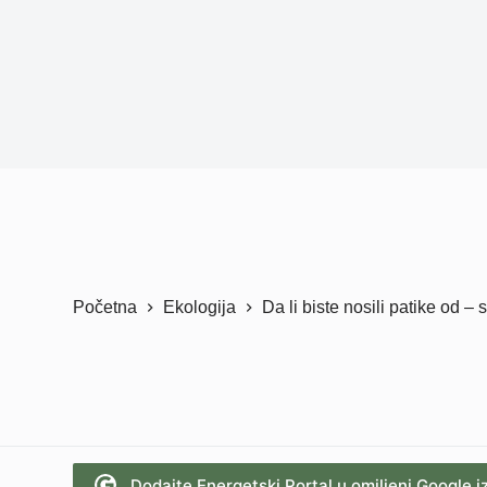
Početna
Ekologija
Da li biste nosili patike od –
Dodajte Energetski Portal u omiljeni Google i