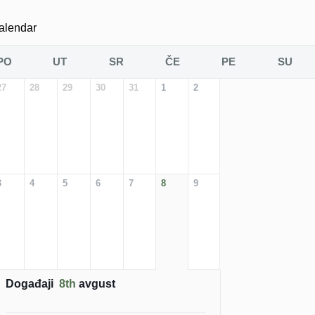
alendar
PO
UT
SR
ČE
PE
SU
27
28
29
30
31
1
2
3
4
5
6
7
8
9
Događaji
8th
avgust