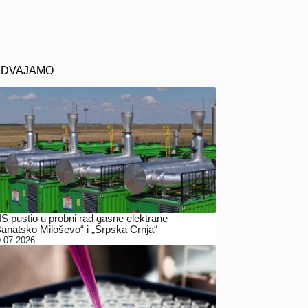
ZDVAJAMO
IS pustio u probni rad gasne elektrane
Banatsko Miloševo“ i „Srpska Crnja“
.07.2026