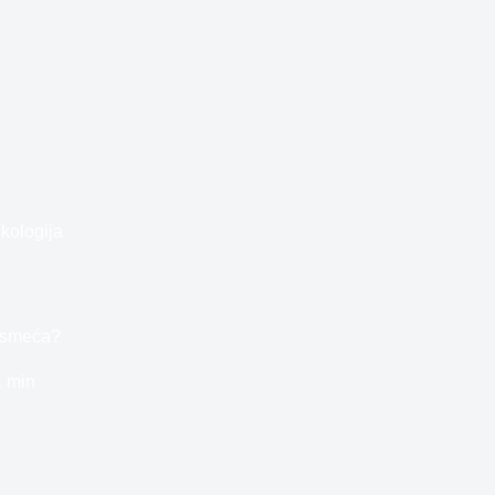
kologija
– smeća?
1 min