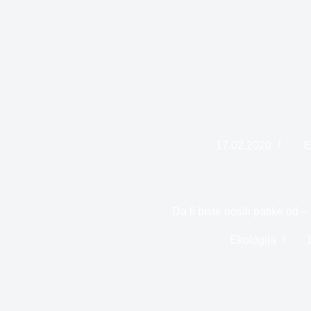
17.02.2020
E
Da li biste nosili patike od 
Ekologija