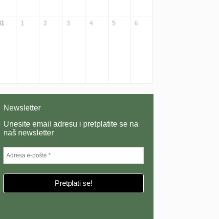
31
1
2
3
4
5
6
Newsletter
Unesite email adresu i pretplatite se na
naš newsletter