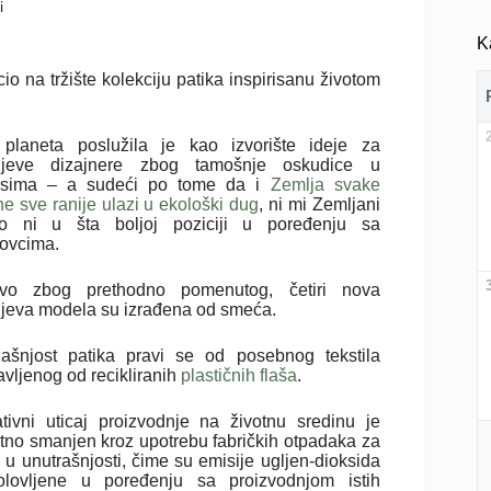
i
K
io na tržište kolekciju patika inspirisanu životom
planeta poslužila je kao izvorište ideje za
ijeve dizajnere zbog tamošnje oskudice u
rsima – a sudeći po tome da i
Zemlja svake
e sve ranije ulazi u ekološki dug
, ni mi Zemljani
o ni u šta boljoj poziciji u poređenju sa
ovcima.
vo zbog prethodno pomenutog, četiri nova
ijeva modela su izrađena od smeća.
jašnjost patika pravi se od posebnog tekstila
vljenog od recikliranih
plastičnih flaša
.
tivni uticaj proizvodnje na životnu sredinu je
tno smanjen kroz upotrebu fabričkih otpadaka za
 u unutrašnjosti, čime su emisije ugljen-dioksida
olovljene u poređenju sa proizvodnjom istih