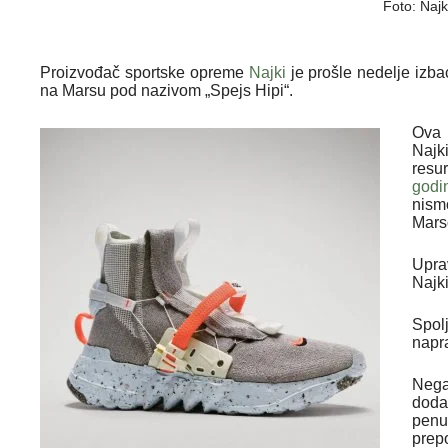
Foto: Najk
Proizvođač sportske opreme
Najki
je prošle nedelje izbac
na Marsu pod nazivom „Spejs Hipi“.
Ova 
Najk
resu
godin
nism
Mars
Upra
Najk
Spol
napra
Nega
doda
penu
prep