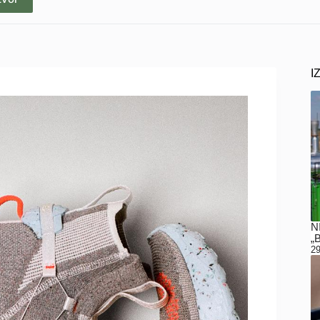
I
N
„
29