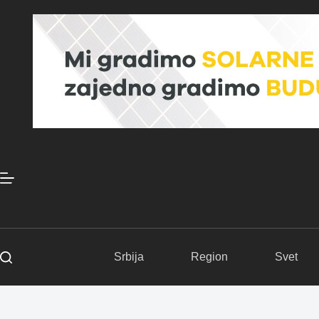
Skip
to
content
Srbija
Region
Svet