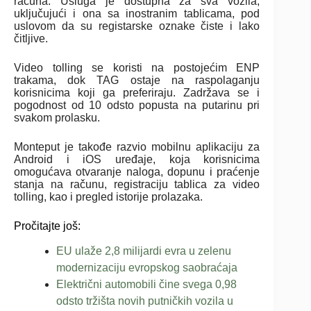
računa. Usluga je dostupna za sva vozila,
uključujući i ona sa inostranim tablicama, pod
uslovom da su registarske oznake čiste i lako
čitljive.
Video tolling se koristi na postojećim ENP
trakama, dok TAG ostaje na raspolaganju
korisnicima koji ga preferiraju. Zadržava se i
pogodnost od 10 odsto popusta na putarinu pri
svakom prolasku.
Monteput je takođe razvio mobilnu aplikaciju za
Android i iOS uređaje, koja korisnicima
omogućava otvaranje naloga, dopunu i praćenje
stanja na računu, registraciju tablica za video
tolling, kao i pregled istorije prolazaka.
Pročitajte još:
EU ulaže 2,8 milijardi evra u zelenu
modernizaciju evropskog saobraćaja
Električni automobili čine svega 0,98
odsto tržišta novih putničkih vozila u