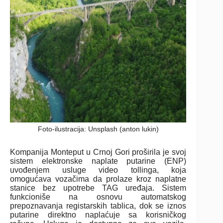
Foto-ilustracija: Unsplash (anton lukin)
Kompanija Monteput u Crnoj Gori proširila je svoj
sistem elektronske naplate putarine (ENP)
uvođenjem usluge video tollinga, koja
omogućava vozačima da prolaze kroz naplatne
stanice bez upotrebe TAG uređaja. Sistem
funkcioniše na osnovu automatskog
prepoznavanja registarskih tablica, dok se iznos
putarine direktno naplaćuje sa korisničkog