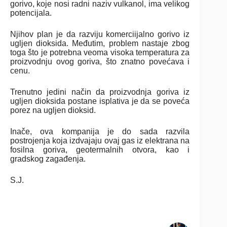
gorivo, koje nosi radni naziv vulkanol, ima velikog
potencijala.
Njihov plan je da razviju komerciijalno gorivo iz
ugljen dioksida. Međutim, problem nastaje zbog
toga što je potrebna veoma visoka temperatura za
proizvodnju ovog goriva, što znatno povećava i
cenu.
Trenutno jedini način da proizvodnja goriva iz
ugljen dioksida postane isplativa je da se poveća
porez na ugljen dioksid.
Inače, ova kompanija je do sada razvila
postrojenja koja izdvajaju ovaj gas iz elektrana na
fosilna goriva, geotermalnih otvora, kao i
gradskog zagađenja.
S.J.