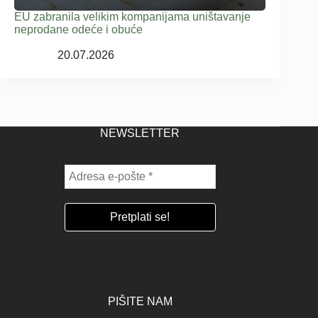
EU zabranila velikim kompanijama uništavanje
neprodane odeće i obuće
20.07.2026
NEWSLETTER
PIŠITE NAM