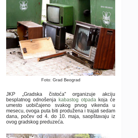
Foto: Grad Beograd
JKP „Gradska čistoća” organizuje akciju
besplatnog odnošenja
kabastog otpada
koja će
umesto uobičajeno svakog prvog vikenda u
mesecu, ovoga puta biti produžena i trajati sedam
dana, počev od 4. do 10. maja, saopštavaju iz
ovog gradskog preduzeća.