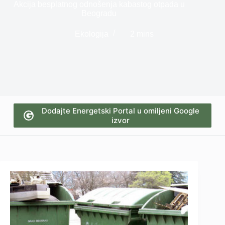
Akcija besplatnog odnošenja kabastog otpada u
Beogradu
Ekologija
2 mins
Dodajte Energetski Portal u omiljeni Google
izvor