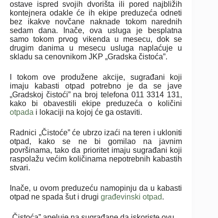
ostave ispred svojih dvorišta ili pored najbližih
kontejnera odakle će ih ekipe preduzeća odneti
bez ikakve novčane naknade tokom narednih
sedam dana. Inače, ova usluga je besplatna
samo tokom prvog vikenda u mesecu, dok se
drugim danima u mesecu usluga naplaćuje u
skladu sa cenovnikom JKP „Gradska čistoća”.
I tokom ove produžene akcije, sugrađani koji
imaju kabasti otpad potrebno je da se jave
„Gradskoj čistoći” na broj telefona 011 3314 131,
kako bi obavestili ekipe preduzeća o količini
otpada
i lokaciji na kojoj će ga ostaviti.
Radnici „Čistoće” će ubrzo izaći na teren i ukloniti
otpad, kako se ne bi gomilao na javnim
površinama, tako da prioritet imaju sugrađani koji
raspolažu većim količinama nepotrebnih kabastih
stvari.
Inače, u ovom preduzeću namopinju da u kabasti
otpad ne spada šut i drugi
građevinski otpad
.
„Čistoća” apeluje na sugrađane da iskoriste ovu