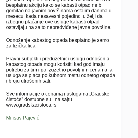
besplatnu akciju kako se kabasti otpad ne bi
gomilao na javnim površinama ostalim danima u
mesecu, kada nesavesni pojedinci u želji da
izbegnu plaćanje ove usluge kabasti otpad
ostavljaju na za to nepredviđene javne površine.
Odnošenje kabastog otpada besplatno je samo
za fizička lica.
Pravni subjekti i preduzetnici uslugu odnošenja
kabastog otpada mogu koristiti kad god imaju
potrebu za tim i po izuzetno povoljnim cenama, a
usluga se plaća po kubnom metru odnetog otpada
i broju utrošenih sati.
Sve informacije o cenama i uslugama „Gradske
čistoće” dostupne su i na sajtu
www.gradskacistoca.rs.
Milisav Pajević