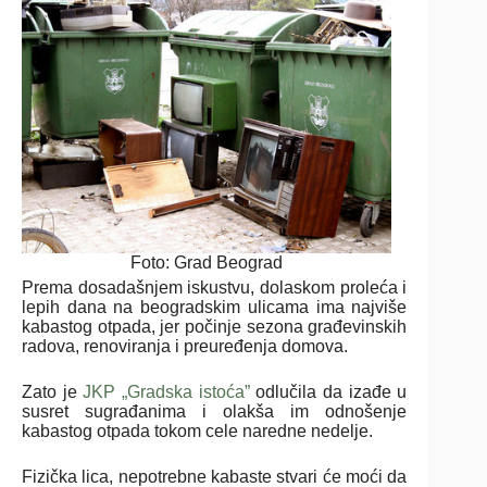
Foto: Grad Beograd
Prema dosadašnjem iskustvu, dolaskom proleća i
lepih dana na beogradskim ulicama ima najviše
kabastog otpada, jer počinje sezona građevinskih
radova, renoviranja i preuređenja domova.
Zato je
JKP „Gradska istoća”
odlučila da izađe u
susret sugrađanima i olakša im odnošenje
kabastog otpada tokom cele naredne nedelje.
Fizička lica, nepotrebne kabaste stvari će moći da