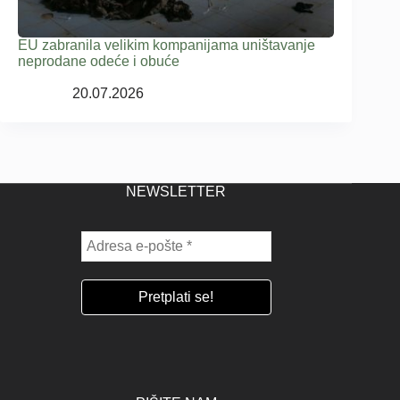
EU zabranila velikim kompanijama uništavanje
neprodane odeće i obuće
20.07.2026
NEWSLETTER