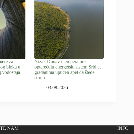
mere za
Nizak Dunav i temperature
nog bloka u
opterećuju energetski sistem Srbije,
 vodostaja
građanima upućen apel da štede
struju
03.08.2026
ITE NAM
INFO