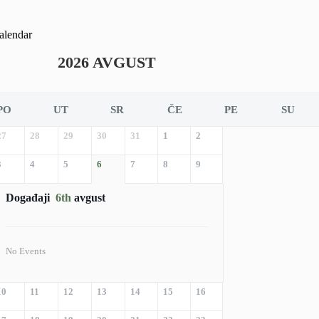
alendar
2026 AVGUST
PO
UT
SR
ČE
PE
SU
27
28
29
30
31
1
2
3
4
5
6
7
8
9
Događaji
6th
avgust
No Events
10
11
12
13
14
15
16