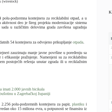
k (wirestock)
K
4 polu-podzemna kontejnera za reciklabilni otpad, a u
 aktivnost deo je šireg projekta modernizacije sistema
 sada u različitim delovima grada završena ugradnja
odatnih 54 kontejnera za odvojeno prikupljanje
otpada
.
ejneri zauzimaju manje javne površine u poređenju sa
 i efikasnije pražnjenje. Namenjeni su za reciklabilnu
tem postojećih rešenja unutar zgrada ili u reciklažnim
ta imati 2.000 javnih bicikala
 bušotinu u Zagrebačkoj županiji
 2.256 polu-podzemnih kontejnera za papir,
plastiku
i
vredan oko 15 miliona evra, u potpunosti se finansira iz