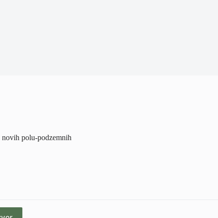
0 novih polu-podzemnih
zvor