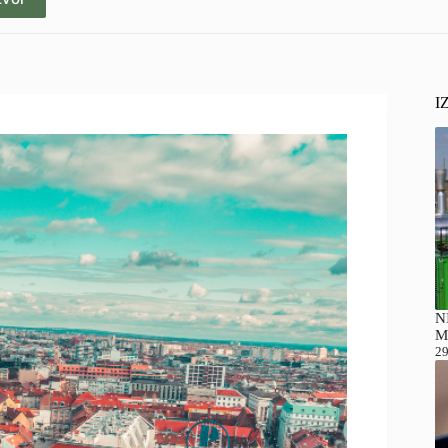
I
NI
M
29