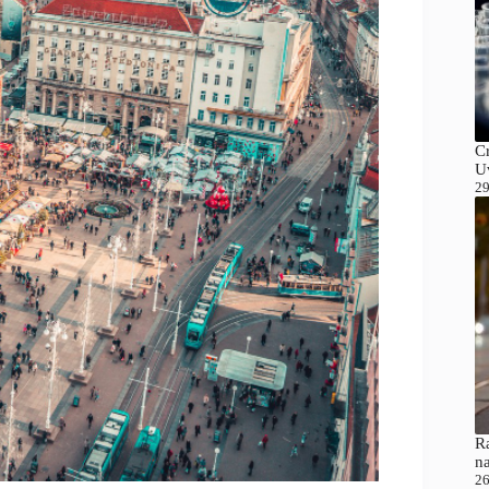
C
Uv
29
Ra
n
26