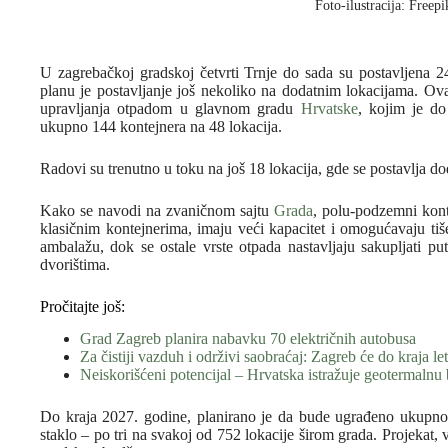
Foto-ilustracija: Freepi
U zagrebačkoj gradskoj četvrti Trnje do sada su postavljena 2
planu je postavljanje još nekoliko na dodatnim lokacijama. Ova
upravljanja otpadom u glavnom gradu
Hrvatske
, kojim je do
ukupno 144 kontejnera na 48 lokacija.
Radovi su trenutno u toku na još 18 lokacija, gde se postavlja d
Kako se navodi na zvaničnom sajtu
Grada
, polu-podzemni kont
klasičnim kontejnerima, imaju veći kapacitet i omogućavaju tiše
ambalažu, dok se ostale vrste otpada nastavljaju sakupljati pu
dvorištima.
Pročitajte još:
Grad Zagreb planira nabavku 70 električnih autobusa
Za čistiji vazduh i održivi saobraćaj: Zagreb će do kraja le
Neiskorišćeni potencijal – Hrvatska istražuje geotermalnu
Do kraja 2027. godine, planirano je da bude ugrađeno ukupno
staklo – po tri na svakoj od 752 lokacije širom grada. Projekat, 