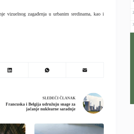
enje vizuelnog zagađenja u urbanim sredinama, kao i
SLEDEĆI
ČLANAK
Francuska i Belgija udružuju snage za
jačanje nuklearne saradnje