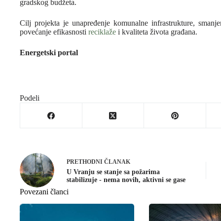
gradskog budžeta.
Cilj projekta je unapređenje komunalne infrastrukture, smanj
povećanje efikasnosti
reciklaže
i kvaliteta života građana.
Energetski portal
Podeli
PRETHODNI
ČLANAK
U Vranju se stanje sa požarima
stabilizuje - nema novih, aktivni se gase
Povezani članci