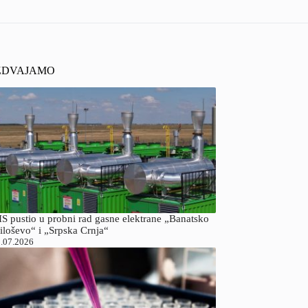
ZDVAJAMO
S pustio u probni rad gasne elektrane „Banatsko
iloševo“ i „Srpska Crnja“
.07.2026