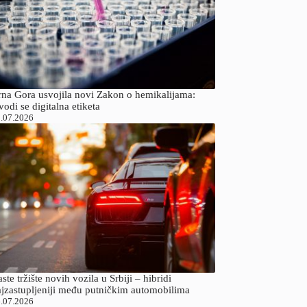
rna Gora usvojila novi Zakon o hemikalijama:
odi se digitalna etiketa
.07.2026
ste tržište novih vozila u Srbiji – hibridi
ajzastupljeniji među putničkim automobilima
.07.2026