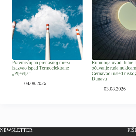
Poremećaj na prenosnoj mreži
Rumunija uvodi hitne 
izazvao ispad Termoelektrane
očuvanje rada nuklear
„Pljevlja“
Černavodi usled niskog
Dunava
04.08.2026
03.08.2026
NEWSLETTER
PIŠ