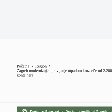
Početna
Region
Zagreb modernizuje upravljanje otpadom kroz više od 2.20
kontejnera
Dodajte Energetski Portal u omiljeni Google i