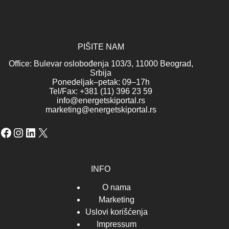
PIŠITE NAM
Office: Bulevar oslobođenja 103/3, 11000 Beograd,
Srbija
Ponedeljak–petak: 09–17h
Tel/Fax: +381 (11) 396 23 59
info@energetskiportal.rs
marketing@energetskiportal.rs
Facebook
Instagram
LinkedIn
X
INFO
O nama
Marketing
Uslovi korišćenja
Impressum