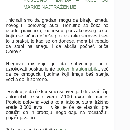
POSEBNO HIBRIDA – KOJE SU
MARKE NAJTRAŽENIJE
„Inicirali smo da građani mogu da biraju između
novog ili polovnog auta. Trenutno se čeka na
izradu pravilnika, odnosno podzakonskog akta,
kojim se tačno definiše proces kako sprovesti sve
to u praksi, te kad se on donese, mera bi trebalo
da stupi na snagu i da akcija počne“, priča
Ćorović.
Njegovo mišljenje je da subvencije neće
uzrokovati poskupljenje
polovnih automobila
, već
da će omogućiti ljudima koji imaju baš starija
vozila da ih zamene.
„Realno je da će korisnici subvenija biti vozači čiji
automobil tržišno vredi 2.100 evra ili manje.
Postoje polovna vozila koja, iako su stara, tržišno
vrede 3.000 evra ili više, te će se vlasnici pre
odlučiti da ih prodaju, nego daju na reciklažu“,
pojašnjava on.
Tekst u celosti pročitajte
ovde
.