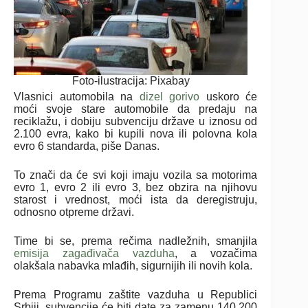
Foto-ilustracija: Pixabay
Vlasnici automobila na
dizel gorivo
uskoro će
moći svoje stare automobile da predaju na
reciklažu, i dobiju subvenciju države u iznosu od
2.100 evra, kako bi kupili nova ili polovna kola
evro 6 standarda, piše Danas.
To znači da će svi koji imaju vozila sa motorima
evro 1, evro 2 ili evro 3, bez obzira na njihovu
starost i vrednost, moći ista da deregistruju,
odnosno otpreme državi.
Time bi se, prema rečima nadležnih, smanjila
emisija zagađivača vazduha
, a vozačima
olakšala nabavka mlađih, sigurnijih ili novih kola.
Prema Programu zaštite vazduha u Republici
Srbiji, subvencije će biti date za zamenu 140.200