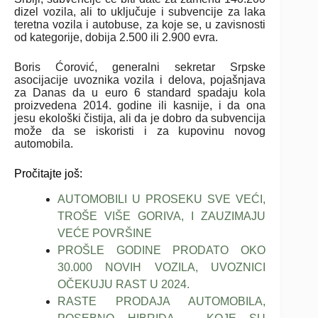
dizel vozila, ali to uključuje i subvencije za laka
teretna vozila i autobuse, za koje se, u zavisnosti
od kategorije, dobija 2.500 ili 2.900 evra.
Boris Ćorović, generalni sekretar Srpske
asocijacije uvoznika vozila i delova, pojašnjava
za Danas da u euro 6 standard spadaju kola
proizvedena 2014. godine ili kasnije, i da ona
jesu ekološki čistija, ali da je dobro da subvencija
može da se iskoristi i za kupovinu novog
automobila.
Pročitajte još:
AUTOMOBILI U PROSEKU SVE VEĆI,
TROŠE VIŠE GORIVA, I ZAUZIMAJU
VEĆE POVRŠINE
PROŠLE GODINE PRODATO OKO
30.000 NOVIH VOZILA, UVOZNICI
OČEKUJU RAST U 2024.
RASTE PRODAJA AUTOMOBILA,