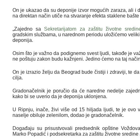
On je ukazao da su deponije izvor mogućih zaraza, ali i 
na direktan način utiče na stvaranje efekta staklene bašte
„Zajedno sa
Sekretarijatom za zaštitu životne sredin
gradskim službama, u narednom periodu uložićemo veliki 
deponija.
Osim što je važno da podignemo svest ljudi, takođe je važ
ne poštuju zakon budu kažnjeni. Jedino ćemo na taj način 
On je izrazio želju da Beograd bude čistiji i zdraviji, te d
cilja.
Gradonačelnik je poručio da će naredne nedelje zajed
kako bi se uverio da je deponija uklonjena.
U Ripnju, inače, živi više od 15 hiljada ljudi, te je ov
naselje obiluje zelenilom, dodao je gradonačelnik.
Događaju su prisustvovali predsednik opštine Voždova
Marko Popadić i podsekretarka za zaštitu životne sredin