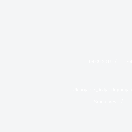
04.09.2019
Sr
Uklanja se „divlja“ deponija
Srbija
,
Vesti