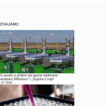
ZDVAJAMO
IS pustio u probni rad gasne elektrane
Banatsko Miloševo“ i „Srpska Crnja“
.07.2026