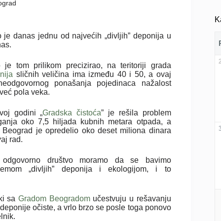
ograd
K
 je danas jednu od najvećih „divljih” deponija u
nas.
 je tom prilikom precizirao, na teritoriji grada
nija
sličnih veličina ima između 40 i 50, a ovaj
neodgovornog ponašanja pojedinaca nažalost
 već pola veka.
voj godini „
Gradska čistoća
” je rešila problem
ganja oko 7,5 hiljada kubnih metara otpada, a
 Beograd je opredelio oko deset miliona dinara
aj rad.
 odgovorno društvo moramo da se bavimo
lemom „divljih” deponija i ekologijom, i to
ki sa
Gradom Beogradom
učestvuju u rešavanju
eponije očiste, a vrlo brzo se posle toga ponovo
lnik.