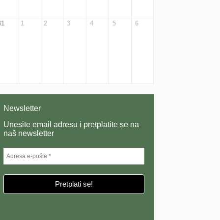
31
1
2
3
4
5
6
Newsletter
Unesite email adresu i pretplatite se na
naš newsletter