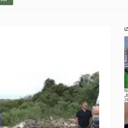
I
N
„
29