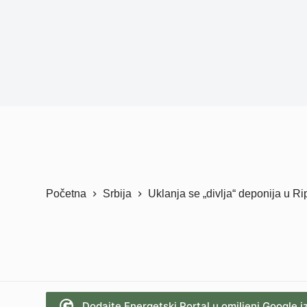
Početna
Srbija
Uklanja se „divlja“ deponija u Ri
Dodajte Energetski Portal u omiljeni Google i