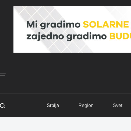
Skip
to
content
Srbija
Region
Svet