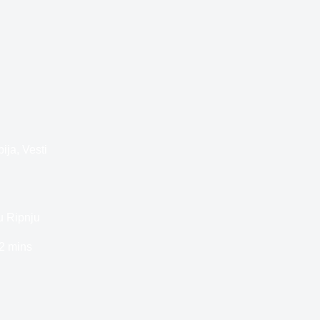
bija
,
Vesti
 u Ripnju
2 mins