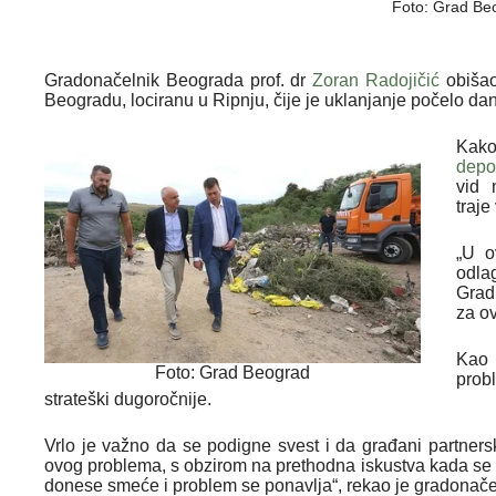
Foto: Grad Be
Gradonačelnik Beograda prof. dr
Zoran Radojičić
obišao
Beogradu, lociranu u Ripnju, čije je uklanjanje počelo da
Kako
depo
vid 
traje
„U o
odla
Grad
za ov
Kao
Foto: Grad Beograd
prob
strateški dugoročnije.
Vrlo je važno da se podigne svest i da građani partners
ovog problema, s obzirom na prethodna iskustva kada se d
donese smeće i problem se ponavlja“, rekao je gradonače