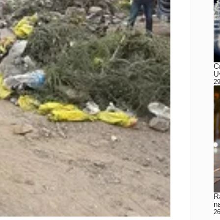
C
Uv
29
Ra
n
26