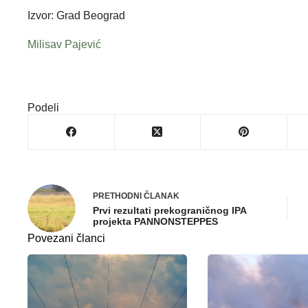
Izvor: Grad Beograd
Milisav Pajević
Podeli
PRETHODNI
ČLANAK
Prvi rezultati prekograničnog IPA
projekta PANNONSTEPPES
Povezani članci