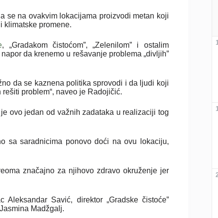
da se na ovakvim lokacijama proizvodi metan koji
 i klimatske promene.
e
, „Gradakom čistoćom”, „Zelenilom” i ostalim
napor da krenemo u rešavanje problema „divljih”
no da se kaznena politika sprovodi i da ljudi koji
rešiti problem“, naveo je Radojičić.
a je ovo jedan od važnih zadataka u realizaciji tog
no sa saradnicima ponovo doći na ovu lokaciju,
o veoma značajno za njihovo zdravo okruženje jer
c Aleksandar Savić, direktor „Gradske čistoće”
e Jasmina Madžgalj.