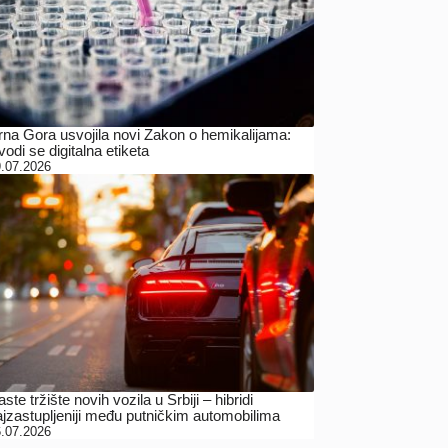
rna Gora usvojila novi Zakon o hemikalijama:
odi se digitalna etiketa
.07.2026
ste tržište novih vozila u Srbiji – hibridi
ajzastupljeniji među putničkim automobilima
.07.2026