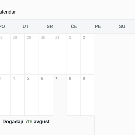
alendar
PO
UT
SR
ČE
PE
SU
27
28
29
30
31
1
2
3
4
5
6
7
8
9
Događaji
7th
avgust