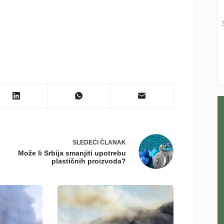
SLEDEĆI
ČLANAK
Može li Srbija smanjiti upotrebu
plastičnih proizvoda?