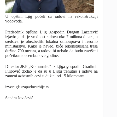
U opštini Ljig počeli su radovi na rekonstrukciji
vodovoda.
Predsednik opštine Ljig gospodin Dragan Lazarević
izjavio je da je vrednost radova oko 7 miliona dinara, a
sredstva je obezbedila lokalna samouprava i resorno
ministarstvo. Kako je naveo, biće rekonstruisana trasa
dužine 700 metara, a radovi bi trebalo da budu završeni
početkom decembra ove godine.
Direktor JKP „Komunalac“ iz Ljiga gospodin Gradimir
Filipović dodao je da su u Ljigu trenutno i radovi na
zameni azbestnih cevi u dužini od 15 kilometara.
izvor: glaszapadnesrbije.rs
Sandra Jovićević