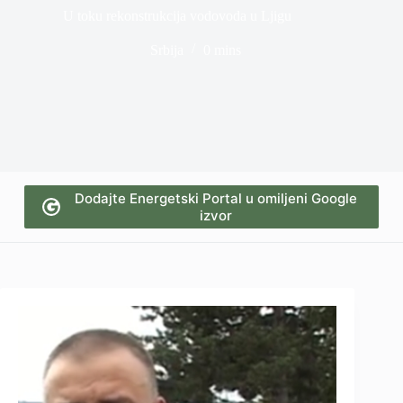
U toku rekonstrukcija vodovoda u Ljigu
Srbija
0 mins
Dodajte Energetski Portal u omiljeni Google
izvor